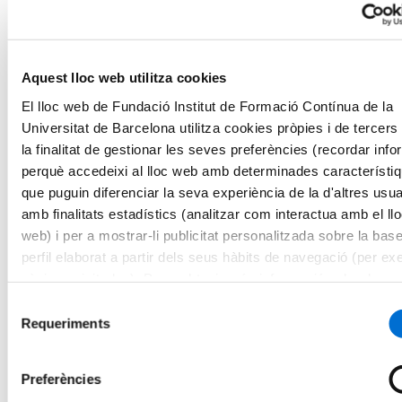
Semipresencial
Salut i Social
Farmàcia
Empresa, Transformació i Sostenibilitat
Aquest lloc web utilitza cookies
Educació i Cultura
Activitat Física i Ciències de l'Esport
El lloc web de Fundació Institut de Formació Contínua de la
Titulació
Màsters
Universitat de Barcelona utilitza cookies pròpies i de tercer
Salut i Social
la finalitat de gestionar les seves preferències (recordar inf
Farmàcia
perquè accedeixi al lloc web amb determinades característi
Empresa, Transformació i Sostenibilitat
Educació i Cultura
que puguin diferenciar la seva experiència de la d'altres usua
Activitat Física i Ciències de l'Esport
amb finalitats estadístics (analitzar com interactua amb el ll
Formació de Postgraus
web) i per a mostrar-li publicitat personalitzada sobre la bas
Salut i Social
Farmàcia
perfil elaborat a partir dels seus hàbits de navegació (per ex
Empresa, Transformació i Sostenibilitat
pàgines visitades). Per a obtenir més informació sobre les c
Educació i Cultura
pot consultar la
Política de cookies
del lloc web.
Activitat Física i Ciències de l'Esport
Selecció
Cursos
Requeriments
de
Salut i Social
consentiment
Farmàcia
Empresa, Transformació i Sostenibilitat
Preferències
Educació i Cultura
Activitat Física i Ciències de l'Esport