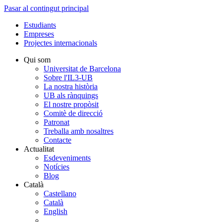
Pasar al contingut principal
Estudiants
Empreses
Projectes internacionals
Qui som
Universitat de Barcelona
Sobre l'IL3-UB
La nostra història
UB als rànquings
El nostre propòsit
Comitè de direcció
Patronat
Treballa amb nosaltres
Contacte
Actualitat
Esdeveniments
Notícies
Blog
Català
Castellano
Català
English