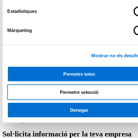
Microcredencials
Futurs estudiants
Estadístiques
Com matricular-se
Estudiar i viure a Barcelona
Preguntes freqüents
Màrqueting
Per què IL3-UB?
Què opinen els nostres alumnes
Metodologia IL3-UB
10 motius pels quals estudiar a l’IL3-UB
La teva carrera professional
Mostrar-ne els detall
Què és el Talent HUB?
Impulsa la teva carrera
Borsa de treball
Permetre totes
Empreses col·laboradores
Esdeveniments Talent HUB
El centre
Permetre selecció
Presentació del centre
Serveis de l'IL3-UB
Horaris d'atenció
Denegar
Inici
Empresa
Sol·licita informació per la teva empresa