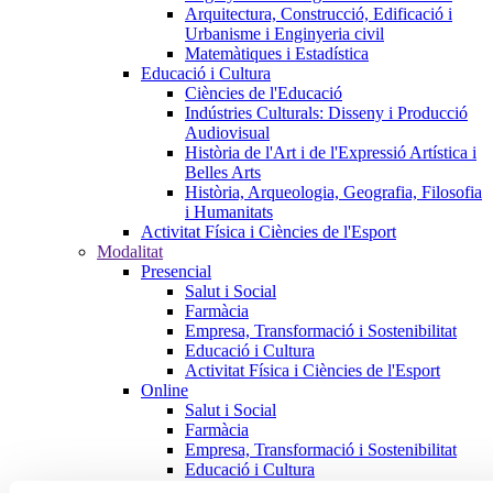
Arquitectura, Construcció, Edificació i
Urbanisme i Enginyeria civil
Matemàtiques i Estadística
Educació i Cultura
Ciències de l'Educació
Indústries Culturals: Disseny i Producció
Audiovisual
Història de l'Art i de l'Expressió Artística i
Belles Arts
Història, Arqueologia, Geografia, Filosofia
i Humanitats
Activitat Física i Ciències de l'Esport
Modalitat
Presencial
Salut i Social
Farmàcia
Empresa, Transformació i Sostenibilitat
Educació i Cultura
Activitat Física i Ciències de l'Esport
Online
Salut i Social
Farmàcia
Empresa, Transformació i Sostenibilitat
Educació i Cultura
Activitat Física i Ciències de l'Esport