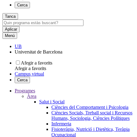
Cerca
Tanca
Menú
UB
Universitat de Barcelona
Afegir a favorits
Afegir a favorits
Campus virtual
Cerca
Programes
Àrea
Salut i Social
Ciències del Comportament i Psicologia
Ciències Socials, Treball social i Recursos
Humans, Sociologia, Ciències Polítiques
Infermeria
Fisioteràpia, Nutrició i Dietètica, Teràpia
Ocupacional