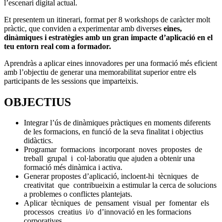
l’escenari digital actual.
Et presentem un itinerari, format per 8 workshops de caràcter molt
pràctic, que conviden a experimentar amb diverses
eines,
dinàmiques i estratègies amb un gran impacte d’aplicació en el
teu entorn real com a formador.
Aprendràs a aplicar eines innovadores per una formació més eficient
amb l’objectiu de generar una memorabilitat superior entre els
participants de les sessions que imparteixis.
OBJECTIUS
Integrar l’ús de dinàmiques pràctiques en moments diferents
de les formacions, en funció de la seva finalitat i objectius
didàctics.
Programar formacions incorporant noves propostes de
treball grupal i col·laboratiu que ajuden a obtenir una
formació més dinàmica i activa.
Generar propostes d’aplicació, incloent-hi tècniques de
creativitat que contribueixin a estimular la cerca de solucions
a problemes o conflictes plantejats.
Aplicar tècniques de pensament visual per fomentar els
processos creatius i/o d’innovació en les formacions
corporatives.