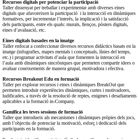
Recursos digitals per potenciar la participació
Taller dissenyat per treballar i experimentar amb diverses eines
digitals que afavoreixen la participació i la interacció en dinàmiques
formatives, per incrementar l’interès, la implicació i la satisfacció
dels participants, entre els quals: murals, llenços, pòsters digitals,
eines d’avaluació, etc.
Eines digitals basades en la imatge
Taller enfocat a confeccionar diversos recursos didàctics basats en la
imatge (infografies, mapes mentals i conceptuals, línies del temps,
etc.) i programar activitats d’aula que fomenten la interacció en
l’aula amb dinàmiques sincròniques que permeten compartir idees o
avaluar coneixements de manera grupal, motivadora i efectiva.
Recursos Breakout Edu en formació
Taller per explorar recursos i eines i dinàmiques BreakOut que
permeten introduir experiències dinàmiques, curtes i motivadores,
ludificades, a través de la resolució de reptes, enigmes i desafiaments
aplicables a la formació in-Company.
Gamifica les teves sessions de formació
Taller que introdueix als mecanismes i dinàmiques pròpies dels jocs,
amb l’objectiu de potenciar la motivació, esforç i dedicació dels
participants en la formació.