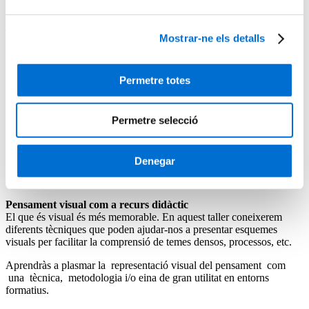
Dinàmiques de GameStorming
Taller per explorar dinàmiques de grup que permetin treure tot el suc
Mostrar-ne els detalls
possible de les sessions de formació. Descobrirem dinàmiques de
grup o jocs per desenvolupar una estratègia metodològica activa
amb el fi d’agilitzar o realitzar aplicacions pràctiques en una
Permetre totes
sessió expositiva o demostrativa.
Gimnàs de creativitat
Aquest taller ens proposa reflexionar sobre l’oportunitat d’utilitzar
Permetre selecció
la creativitat per dissenyar sessions de formació diferents o,
fins i tot, proposar dinàmiques de creativitat als participants, una
gran estratègia per desencadenar noves oportunitats, estimular la
Denegar
participació i fomentar l’aparició de noves solucions als problemes
de sempre.
Pensament visual com a recurs didàctic
El que és visual és més memorable. En aquest taller coneixerem
diferents tècniques que poden ajudar-nos a presentar esquemes
visuals per facilitar la comprensió de temes densos, processos, etc.
Aprendràs a plasmar la representació visual del pensament com
una tècnica, metodologia i/o eina de gran utilitat en entorns
formatius.