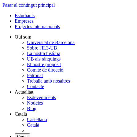
Pasar al contingut principal
Estudiants
Empreses
Projectes internacionals
Qui som
Universitat de Barcelona
Sobre l'IL3-UB
La nostra història
UB als rànquings
El nostre propòsit
Comitè de direcció
Patronat
Treballa amb nosaltres
Contacte
Actualitat
Esdeveniments
Notícies
Blog
Català
Castellano
Català
Cerca