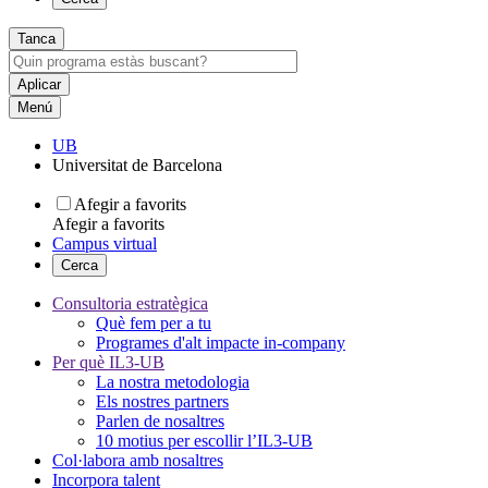
Tanca
Menú
UB
Universitat de Barcelona
Afegir a favorits
Afegir a favorits
Campus virtual
Cerca
Consultoria estratègica
Què fem per a tu
Programes d'alt impacte in-company
Per què IL3-UB
La nostra metodologia
Els nostres partners
Parlen de nosaltres
10 motius per escollir l’IL3-UB
Col·labora amb nosaltres
Incorpora talent