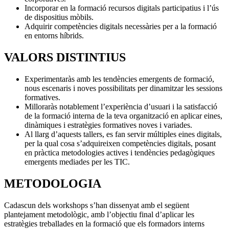
Incorporar en la formació recursos digitals participatius i l’ús
de dispositius mòbils.
Adquirir competències digitals necessàries per a la formació
en entorns híbrids.
VALORS DISTINTIUS
Experimentaràs amb les tendències emergents de formació,
nous escenaris i noves possibilitats per dinamitzar les sessions
formatives.
Milloraràs notablement l’experiència d’usuari i la satisfacció
de la formació interna de la teva organització en aplicar eines,
dinàmiques i estratègies formatives noves i variades.
Al llarg d’aquests tallers, es fan servir múltiples eines digitals,
per la qual cosa s’adquireixen competències digitals, posant
en pràctica metodologies actives i tendències pedagògiques
emergents mediades per les TIC.
METODOLOGIA
Cadascun dels workshops s’han dissenyat amb el següent
plantejament metodològic, amb l’objectiu final d’aplicar les
estratègies treballades en la formació que els formadors interns