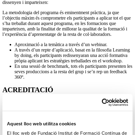
dissenyen i imparteixen:
La metodologia del programa és eminentment pràctica, ja que
l’objectiu màxim és comprometre els participants a aplicar tot el que
s’ha treballat durant aquest programa, en les formacions que
imparteixen, amb la finalitat de millorar la qualitat de la formació i
l’experiència d’aprenentatge de la resta de col·laboradors.
Aproximació a la temàtica a través d’un webinar.
A través d’un repte d’aplicació, basat en la filosofia Learning
by doing, els participants redissenyaran una acció formativa
pròpia aplicant les estratègies treballades en el workshop.
En una sessió de benchmark, tots els participants presenten les
seves produccions a la resta del grup i se’n rep un feedback
360º.
ACREDITACIÓ
Certificat d’Extensió Universitari, equivalent a 8 crèdits
ECTS, expedit per l'Institut de Formació Contínua IL3-UB.
DIRIGIT A
Aquest lloc web utilitza cookies
El lloc web de Fundació Institut de Formació Contínua de
En general, qualsevol persona que es dediqui a crear, impartir i