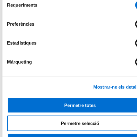
Requeriments
Futurs estudiants
de
Com matricular-se
consentiment
Estudiar i viure a Barcelona
Preguntes freqüents
Preferències
Per què IL3-UB?
Què opinen els nostres alumnes
Metodologia IL3-UB
Estadístiques
10 motius pels quals estudiar a l’IL3-UB
La teva carrera professional
Què és el Talent HUB?
Impulsa la teva carrera
Màrqueting
Borsa de treball
Empreses col·laboradores
Esdeveniments Talent HUB
El centre
Mostrar-ne els detal
Presentació del centre
Serveis de l'IL3-UB
Horaris d'atenció
Permetre totes
Inici
Programes en Ciències de la Terra
Permetre selecció
Programes en Ciències de la Terra