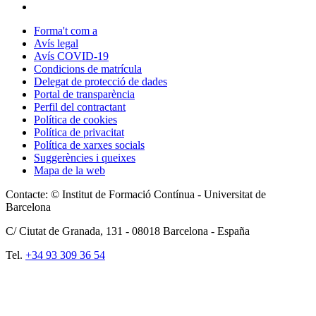
Forma't com a
Avís legal
Avís COVID-19
Condicions de matrícula
Delegat de protecció de dades
Portal de transparència
Perfil del contractant
Política de cookies
Política de privacitat
Política de xarxes socials
Suggerències i queixes
Mapa de la web
Contacte: © Institut de Formació Contínua - Universitat de
Barcelona
C/ Ciutat de Granada, 131 -
08018
Barcelona - España
Tel.
+34 93 309 36 54