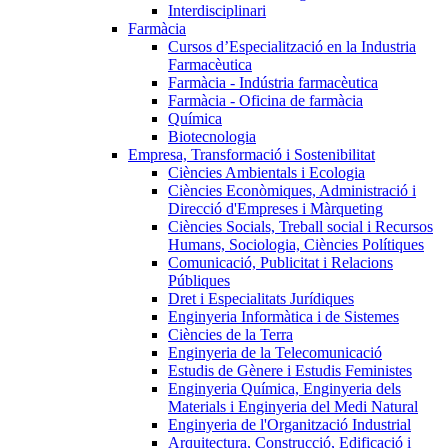
Interdisciplinari
Farmàcia
Cursos d’Especialització en la Industria
Farmacèutica
Farmàcia - Indústria farmacèutica
Farmàcia - Oficina de farmàcia
Química
Biotecnologia
Empresa, Transformació i Sostenibilitat
Ciències Ambientals i Ecologia
Ciències Econòmiques, Administració i
Direcció d'Empreses i Màrqueting
Ciències Socials, Treball social i Recursos
Humans, Sociologia, Ciències Polítiques
Comunicació, Publicitat i Relacions
Públiques
Dret i Especialitats Jurídiques
Enginyeria Informàtica i de Sistemes
Ciències de la Terra
Enginyeria de la Telecomunicació
Estudis de Gènere i Estudis Feministes
Enginyeria Química, Enginyeria dels
Materials i Enginyeria del Medi Natural
Enginyeria de l'Organització Industrial
Arquitectura, Construcció, Edificació i