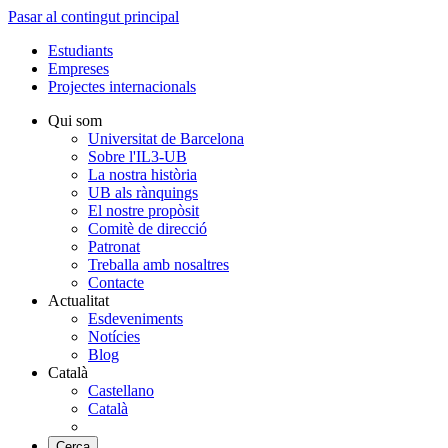
Pasar al contingut principal
Estudiants
Empreses
Projectes internacionals
Qui som
Universitat de Barcelona
Sobre l'IL3-UB
La nostra història
UB als rànquings
El nostre propòsit
Comitè de direcció
Patronat
Treballa amb nosaltres
Contacte
Actualitat
Esdeveniments
Notícies
Blog
Català
Castellano
Català
Cerca