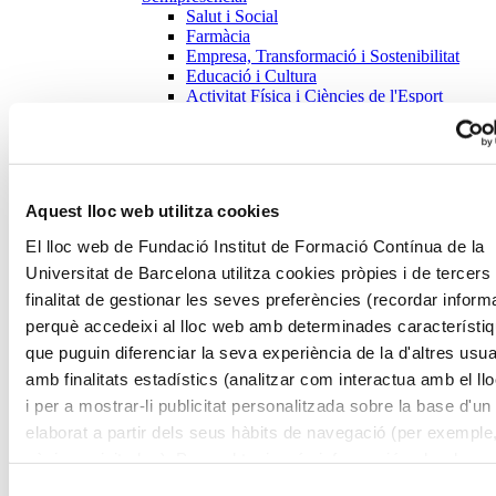
Salut i Social
Farmàcia
Empresa, Transformació i Sostenibilitat
Educació i Cultura
Activitat Física i Ciències de l'Esport
Titulació
Màsters
Salut i Social
Farmàcia
Empresa, Transformació i Sostenibilitat
Aquest lloc web utilitza cookies
Educació i Cultura
Activitat Física i Ciències de l'Esport
El lloc web de Fundació Institut de Formació Contínua de la
Formació de Postgraus
Universitat de Barcelona utilitza cookies pròpies i de tercers
Salut i Social
Farmàcia
finalitat de gestionar les seves preferències (recordar inform
Empresa, Transformació i Sostenibilitat
perquè accedeixi al lloc web amb determinades característi
Educació i Cultura
que puguin diferenciar la seva experiència de la d'altres usua
Activitat Física i Ciències de l'Esport
Cursos
amb finalitats estadístics (analitzar com interactua amb el ll
Salut i Social
i per a mostrar-li publicitat personalitzada sobre la base d'un 
Farmàcia
elaborat a partir dels seus hàbits de navegació (per exemple
Empresa, Transformació i Sostenibilitat
Educació i Cultura
pàgines visitades). Per a obtenir més informació sobre les c
Activitat Física i Ciències de l'Esport
pot consultar la
Política de cookies
del lloc web.
Selecció
Microcredencials