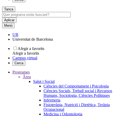
Tanca
Menú
UB
Universitat de Barcelona
Afegir a favorits
Afegir a favorits
Campus virtual
Cerca
Programes
Àrea
Salut i Social
Ciències del Comportament i Psicologia
Ciències Socials, Treball social i Recursos
Humans, Sociologia, Ciències Polítiques
Infermeria
Fisioteràpia, Nutrició i Dietètica, Teràpia
Ocupacional
Medicina i Odontologia