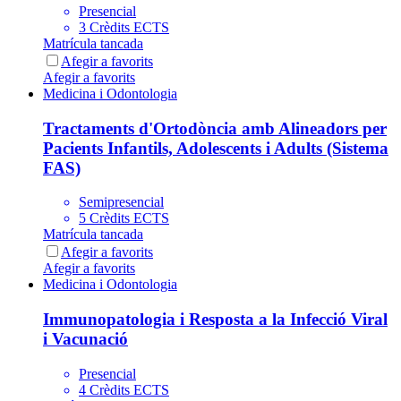
Presencial
3 Crèdits ECTS
Matrícula tancada
Afegir a favorits
Afegir a favorits
Medicina i Odontologia
Tractaments d'Ortodòncia amb Alineadors per
Pacients Infantils, Adolescents i Adults (Sistema
FAS)
Semipresencial
5 Crèdits ECTS
Matrícula tancada
Afegir a favorits
Afegir a favorits
Medicina i Odontologia
Immunopatologia i Resposta a la Infecció Viral
i Vacunació
Presencial
4 Crèdits ECTS