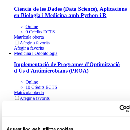
Ciència de les Dades (Data Science), Aplicacions
en Biologia i Medicina amb Python i R
Online
9 Crèdits ECTS
Matrícula oberta
Afegir a favorits
Afegir a favorits
Medicina i Odontologia
Implementació de Programes d'Optimització
d'Ús d'Antimicrobians (PROA)
Online
10 Crèdits ECTS
Matrícula oberta
Afegir a favorits
Afegir a favorits
Medicina i Odontologia
Gestió Operativa d'una Clínica Dental
Aquest lloc web utilitza cookies