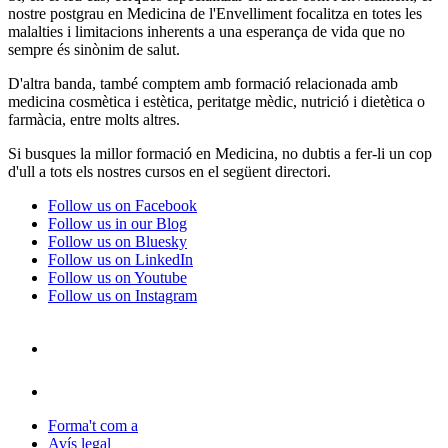
nostre postgrau en Medicina de l'Envelliment focalitza en totes les
malalties i limitacions inherents a una esperança de vida que no
sempre és sinònim de salut.
D'altra banda, també comptem amb formació relacionada amb
medicina cosmètica i estètica, peritatge mèdic, nutrició i dietètica o
farmàcia, entre molts altres.
Si busques la millor formació en Medicina, no dubtis a fer-li un cop
d'ull a tots els nostres cursos en el següent directori.
Follow us on Facebook
Follow us in our Blog
Follow us on Bluesky
Follow us on LinkedIn
Follow us on Youtube
Follow us on Instagram
Forma't com a
Avís legal