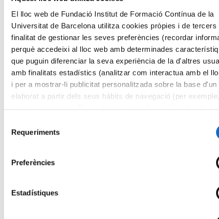
Online
10 Crèdits ECTS
El lloc web de Fundació Institut de Formació Contínua de la
Matrícula oberta
Universitat de Barcelona utilitza cookies pròpies i de tercers
Afegir a favorits
finalitat de gestionar les seves preferències (recordar inform
Afegir a favorits
Ciències del Comportament i Psicologia
perquè accedeixi al lloc web amb determinades característi
que puguin diferenciar la seva experiència de la d'altres usua
Expert en Salut Mental Perinatal
amb finalitats estadístics (analitzar com interactua amb el ll
i per a mostrar-li publicitat personalitzada sobre la base d'un 
Online
15 Crèdits ECTS
elaborat a partir dels seus hàbits de navegació (per exemple
Matrícula oberta
pàgines visitades). Per a obtenir més informació sobre les c
Afegir a favorits
pot consultar la
Política de cookies
del lloc web.
Afegir a favorits
Selecció
Medicina i Odontologia
Requeriments
de
consentiment
Expert en Healthcare Data Science
Preferències
Presencial
18 Crèdits ECTS
Matrícula oberta
Estadístiques
Afegir a favorits
Afegir a favorits
Infermeria