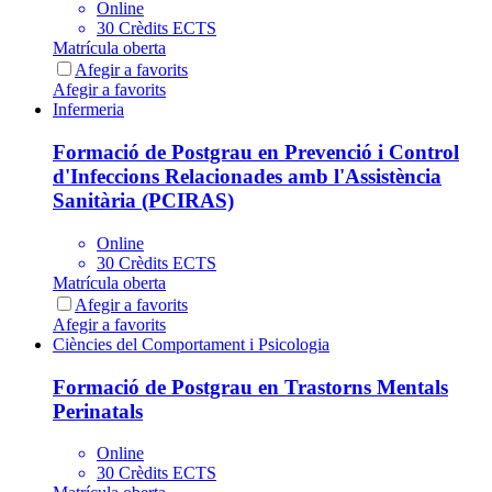
Online
30 Crèdits ECTS
Matrícula oberta
Afegir a favorits
Afegir a favorits
Infermeria
Formació de Postgrau en Prevenció i Control
d'Infeccions Relacionades amb l'Assistència
Sanitària (PCIRAS)
Online
30 Crèdits ECTS
Matrícula oberta
Afegir a favorits
Afegir a favorits
Ciències del Comportament i Psicologia
Formació de Postgrau en Trastorns Mentals
Perinatals
Online
30 Crèdits ECTS