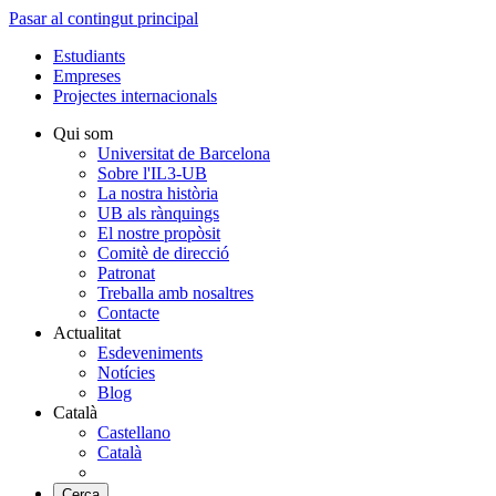
Pasar al contingut principal
Estudiants
Empreses
Projectes internacionals
Qui som
Universitat de Barcelona
Sobre l'IL3-UB
La nostra història
UB als rànquings
El nostre propòsit
Comitè de direcció
Patronat
Treballa amb nosaltres
Contacte
Actualitat
Esdeveniments
Notícies
Blog
Català
Castellano
Català
Cerca