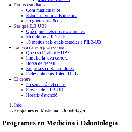
Futurs estudiants
Com matricular-se
Estudiar i viure a Barcelona
Preguntes freqüents
Per què IL3-UB?
Què opinen els nostres alumnes
Metodologia IL3-UB
10 motius pels quals estudiar a l’IL3-UB
La teva carrera professional
Què és el Talent HUB?
Impulsa la teva carrera
Borsa de treball
Empreses col·laboradores
Esdeveniments Talent HUB
El centre
Presentació del centre
Serveis de l'IL3-UB
Horaris d'atenció
Inici
Programes en Medicina i Odontologia
Programes en Medicina i Odontologia