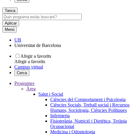
Tanca
Menú
UB
Universitat de Barcelona
Afegir a favorits
Afegir a favorits
Campus virtual
Cerca
Programes
Àrea
Salut i Social
Ciències del Comportament i Psicologia
Ciències Socials, Treball social i Recursos
Humans, Sociologia, Ciències Polítiques
Infermeria
Fisioteràpia, Nutrició i Dietètica, Teràpia
Ocupacional
Medicina i Odontologia