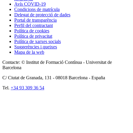
Avís COVID-19
Condicions de matrícula
Delegat de protecció de dades
Portal de transparència
Perfil del contractant
Política de cookies
Política de privacitat
Política de xarxes socials
Suggerències i queixes
Mapa de la web
Contacte: © Institut de Formació Contínua - Universitat de
Barcelona
C/ Ciutat de Granada, 131 -
08018
Barcelona - España
Tel.
+34 93 309 36 54