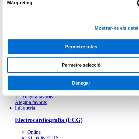
Màrqueting
Ventilació Mecànica no Invasiva en el Pacient
Agut (VMNI)
Semipresencial
Mostrar-ne els detal
3 Crèdits ECTS
Matrícula oberta
Afegir a favorits
Permetre totes
Afegir a favorits
Infermeria
Permetre selecció
Suport Vital Avançat (SVA)
Semipresencial
Denegar
3 Crèdits ECTS
Matrícula oberta
Afegir a favorits
Afegir a favorits
Infermeria
Electrocardiografia (ECG)
Online
3 Crèdits ECTS