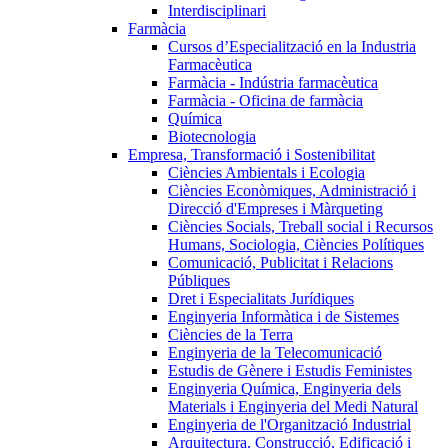
Interdisciplinari
Farmàcia
Cursos d’Especialització en la Industria
Farmacèutica
Farmàcia - Indústria farmacèutica
Farmàcia - Oficina de farmàcia
Química
Biotecnologia
Empresa, Transformació i Sostenibilitat
Ciències Ambientals i Ecologia
Ciències Econòmiques, Administració i
Direcció d'Empreses i Màrqueting
Ciències Socials, Treball social i Recursos
Humans, Sociologia, Ciències Polítiques
Comunicació, Publicitat i Relacions
Públiques
Dret i Especialitats Jurídiques
Enginyeria Informàtica i de Sistemes
Ciències de la Terra
Enginyeria de la Telecomunicació
Estudis de Gènere i Estudis Feministes
Enginyeria Química, Enginyeria dels
Materials i Enginyeria del Medi Natural
Enginyeria de l'Organització Industrial
Arquitectura, Construcció, Edificació i