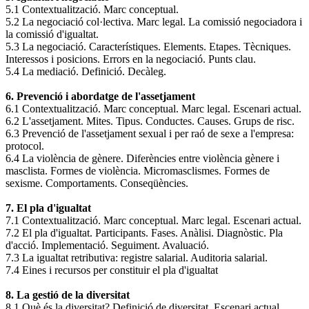
5.1 Contextualització. Marc conceptual.
5.2 La negociació col·lectiva. Marc legal. La comissió negociadora i
la comissió d'igualtat.
5.3 La negociació. Característiques. Elements. Etapes. Tècniques.
Interessos i posicions. Errors en la negociació. Punts clau.
5.4 La mediació. Definició. Decàleg.
6. Prevenció i abordatge de l'assetjament
6.1 Contextualització. Marc conceptual. Marc legal. Escenari actual.
6.2 L'assetjament. Mites. Tipus. Conductes. Causes. Grups de risc.
6.3 Prevenció de l'assetjament sexual i per raó de sexe a l'empresa:
protocol.
6.4 La violència de gènere. Diferències entre violència gènere i
masclista. Formes de violència. Micromasclismes. Formes de
sexisme. Comportaments. Conseqüències.
7. El pla d'igualtat
7.1 Contextualització. Marc conceptual. Marc legal. Escenari actual.
7.2 El pla d'igualtat. Participants. Fases. Anàlisi. Diagnòstic. Pla
d'acció. Implementació. Seguiment. Avaluació.
7.3 La igualtat retributiva: registre salarial. Auditoria salarial.
7.4 Eines i recursos per constituir el pla d'igualtat
8. La gestió de la diversitat
8.1 Què és la diversitat? Definició de diversitat. Escenari actual.