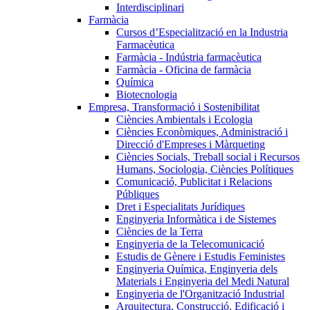
Interdisciplinari
Farmàcia
Cursos d’Especialització en la Industria
Farmacèutica
Farmàcia - Indústria farmacèutica
Farmàcia - Oficina de farmàcia
Química
Biotecnologia
Empresa, Transformació i Sostenibilitat
Ciències Ambientals i Ecologia
Ciències Econòmiques, Administració i
Direcció d'Empreses i Màrqueting
Ciències Socials, Treball social i Recursos
Humans, Sociologia, Ciències Polítiques
Comunicació, Publicitat i Relacions
Públiques
Dret i Especialitats Jurídiques
Enginyeria Informàtica i de Sistemes
Ciències de la Terra
Enginyeria de la Telecomunicació
Estudis de Gènere i Estudis Feministes
Enginyeria Química, Enginyeria dels
Materials i Enginyeria del Medi Natural
Enginyeria de l'Organització Industrial
Arquitectura, Construcció, Edificació i