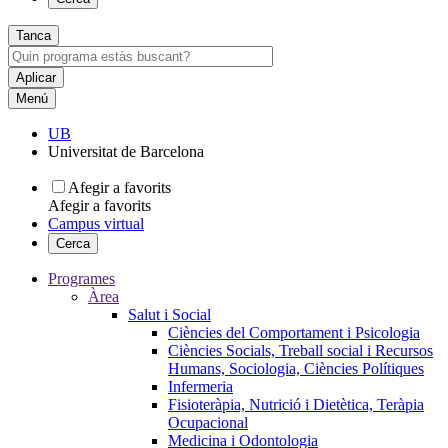
Tanca
Menú
UB
Universitat de Barcelona
Afegir a favorits
Afegir a favorits
Campus virtual
Cerca
Programes
Àrea
Salut i Social
Ciències del Comportament i Psicologia
Ciències Socials, Treball social i Recursos
Humans, Sociologia, Ciències Polítiques
Infermeria
Fisioteràpia, Nutrició i Dietètica, Teràpia
Ocupacional
Medicina i Odontologia