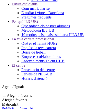
Futurs estudiants
Com matricular-se
Estudiar i viure a Barcelona
Preguntes freqüents
Per què IL3-UB?
Què opinen els nostres alumnes
Metodologia IL3-UB
10 motius pels quals estudiar a l’IL3-UB
La teva carrera professional
Què és el Talent HUB?
Impulsa la teva carrera
Borsa de treball
Empreses col·laboradores
Esdeveniments Talent HUB
El centre
Presentació del centre
Serveis de l'IL3-UB
Horaris d'atenció
Agent d'Igualtat
Afegir a favorits
Afegir a favorits
Matricula't
Sol·licita informació