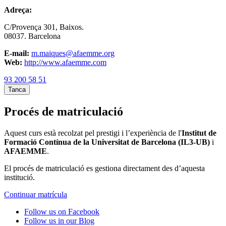
Adreça:
C/Provença 301, Baixos.
08037. Barcelona
E-mail:
m.maiques@afaemme.org
Web:
http://www.afaemme.com
93 200 58 51
Tanca
Procés de matriculació
Aquest curs està recolzat pel prestigi i l’experiència de l'
Institut de
Formació Contínua de la Universitat de Barcelona (IL3-UB)
i
AFAEMME
.
El procés de matriculació es gestiona directament des d’aquesta
institució.
Continuar matrícula
Follow us on Facebook
Follow us in our Blog