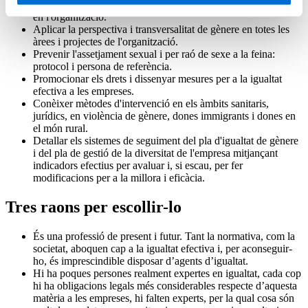
Identificar on resideixen les bretxes de gènere i de diversitat
en l'organització.
Aplicar la perspectiva i transversalitat de gènere en totes les
àrees i projectes de l'organització.
Prevenir l'assetjament sexual i per raó de sexe a la feina:
protocol i persona de referència.
Promocionar els drets i dissenyar mesures per a la igualtat
efectiva a les empreses.
Conèixer mètodes d'intervenció en els àmbits sanitaris,
jurídics, en violència de gènere, dones immigrants i dones en
el món rural.
Detallar els sistemes de seguiment del pla d'igualtat de gènere
i del pla de gestió de la diversitat de l'empresa mitjançant
indicadors efectius per avaluar i, si escau, per fer
modificacions per a la millora i eficàcia.
Tres raons per escollir-lo
És una professió de present i futur. Tant la normativa, com la
societat, aboquen cap a la igualtat efectiva i, per aconseguir-
ho, és imprescindible disposar d’agents d’igualtat.
Hi ha poques persones realment expertes en igualtat, cada cop
hi ha obligacions legals més considerables respecte d’aquesta
matèria a les empreses, hi falten experts, per la qual cosa són