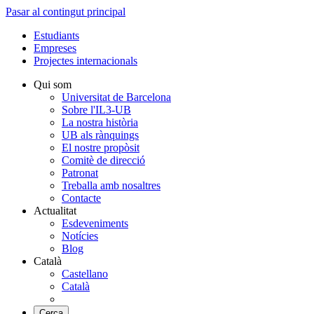
Pasar al contingut principal
Estudiants
Empreses
Projectes internacionals
Qui som
Universitat de Barcelona
Sobre l'IL3-UB
La nostra història
UB als rànquings
El nostre propòsit
Comitè de direcció
Patronat
Treballa amb nosaltres
Contacte
Actualitat
Esdeveniments
Notícies
Blog
Català
Castellano
Català
Cerca