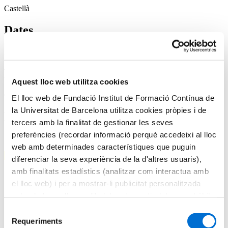
Castellà
Dates
22/10/2024 - 25/2/2025
Modalitat
Aquest lloc web utilitza cookies
Online
El lloc web de Fundació Institut de Formació Contínua de
la Universitat de Barcelona utilitza cookies pròpies i de
Preu
tercers amb la finalitat de gestionar les seves
preferències (recordar informació perquè accedeixi al lloc
1.060
€
web amb determinades característiques que puguin
Matrícula oberta
diferenciar la seva experiència de la d'altres usuaris),
amb finalitats estadístics (analitzar com interactua amb
Presentació
Programa
el lloc web) i per a mostrar-li publicitat personalitzada
Destinataris
sobre la base d'un perfil elaborat a partir dels seus hàbits
Equip docent
de navegació (per exemple, pàgines visitades). Per a
Selecció
Presentació
obtenir més informació sobre les cookies pot consultar la
Requeriments
de
Programa