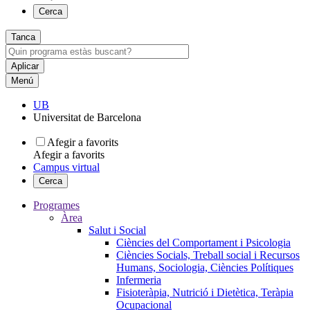
Cerca
Tanca
Menú
UB
Universitat de Barcelona
Afegir a favorits
Afegir a favorits
Campus virtual
Cerca
Programes
Àrea
Salut i Social
Ciències del Comportament i Psicologia
Ciències Socials, Treball social i Recursos
Humans, Sociologia, Ciències Polítiques
Infermeria
Fisioteràpia, Nutrició i Dietètica, Teràpia
Ocupacional