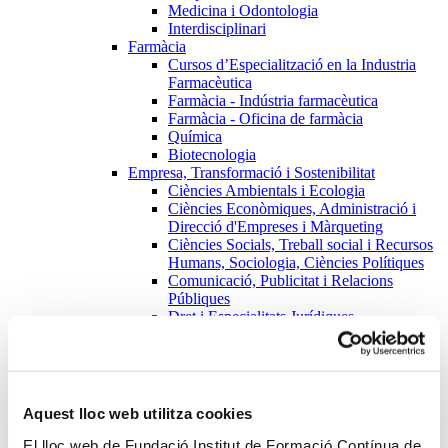
Medicina i Odontologia
Interdisciplinari
Farmàcia
Cursos d’Especialització en la Industria
Farmacèutica
Farmàcia - Indústria farmacèutica
Farmàcia - Oficina de farmàcia
Química
Biotecnologia
Empresa, Transformació i Sostenibilitat
Ciències Ambientals i Ecologia
Ciències Econòmiques, Administració i
Direcció d'Empreses i Màrqueting
Ciències Socials, Treball social i Recursos
Humans, Sociologia, Ciències Polítiques
Comunicació, Publicitat i Relacions
Públiques
Dret i Especialitats Jurídiques
Enginyeria Informàtica i de Sistemes
Ciències de la Terra
Enginyeria de la Telecomunicació
Estudis de Gènere i Estudis Feministes
Enginyeria Química, Enginyeria dels
Aquest lloc web utilitza cookies
Materials i Enginyeria del Medi Natural
Enginyeria de l'Organització Industrial
El lloc web de Fundació Institut de Formació Contínua de