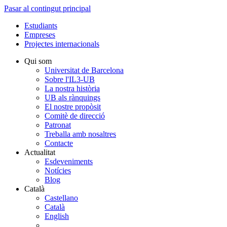
Pasar al contingut principal
Estudiants
Empreses
Projectes internacionals
Qui som
Universitat de Barcelona
Sobre l'IL3-UB
La nostra història
UB als rànquings
El nostre propòsit
Comitè de direcció
Patronat
Treballa amb nosaltres
Contacte
Actualitat
Esdeveniments
Notícies
Blog
Català
Castellano
Català
English