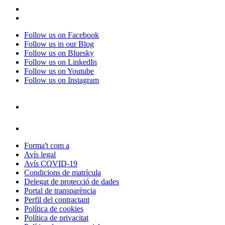
Follow us on Facebook
Follow us in our Blog
Follow us on Bluesky
Follow us on LinkedIn
Follow us on Youtube
Follow us on Instagram
Forma't com a
Avís legal
Avís COVID-19
Condicions de matrícula
Delegat de protecció de dades
Portal de transparència
Perfil del contractant
Política de cookies
Política de privacitat