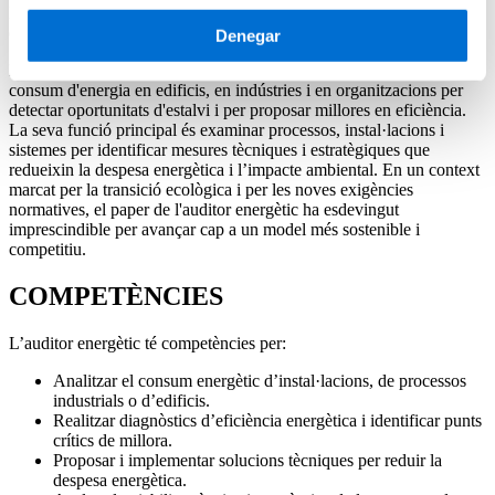
Descobreix com et pots convertir en auditor energètic de la mà
d’IL3-UB
Denegar
L’auditor energètic és el professional responsable d’analitzar el
consum d'energia en edificis, en indústries i en organitzacions per
detectar oportunitats d'estalvi i per proposar millores en eficiència.
La seva funció principal és examinar processos, instal·lacions i
sistemes per identificar mesures tècniques i estratègiques que
redueixin la despesa energètica i l’impacte ambiental. En un context
marcat per la transició ecològica i per les noves exigències
normatives, el paper de l'auditor energètic ha esdevingut
imprescindible per avançar cap a un model més sostenible i
competitiu.
COMPETÈNCIES
L’auditor energètic té competències per:
Analitzar el consum energètic d’instal·lacions, de processos
industrials o d’edificis.
Realitzar diagnòstics d’eficiència energètica i identificar punts
crítics de millora.
Proposar i implementar solucions tècniques per reduir la
despesa energètica.