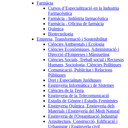
Farmàcia
Cursos d’Especialització en la Industria
Farmacèutica
Farmàcia - Indústria farmacèutica
Farmàcia - Oficina de farmàcia
Química
Biotecnologia
Empresa, Transformació i Sostenibilitat
Ciències Ambientals i Ecologia
Ciències Econòmiques, Administració i
Direcció d'Empreses i Màrqueting
Ciències Socials, Treball social i Recursos
Humans, Sociologia, Ciències Polítiques
Comunicació, Publicitat i Relacions
Públiques
Dret i Especialitats Jurídiques
Enginyeria Informàtica i de Sistemes
Ciències de la Terra
Enginyeria de la Telecomunicació
Estudis de Gènere i Estudis Feministes
Enginyeria Química, Enginyeria dels
Materials i Enginyeria del Medi Natural
Enginyeria de l'Organització Industrial
Arquitectura, Construcció, Edificació i
Urbanisme i Enginyeria civil