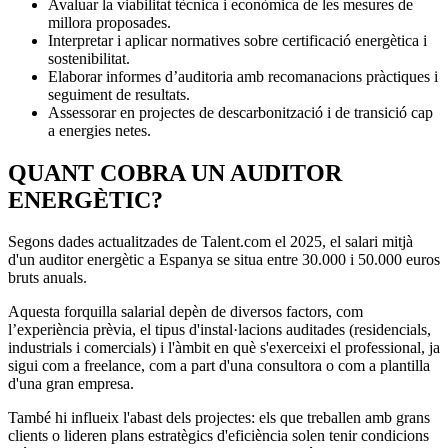
Avaluar la viabilitat tècnica i econòmica de les mesures de
millora proposades.
Interpretar i aplicar normatives sobre certificació energètica i
sostenibilitat.
Elaborar informes d’auditoria amb recomanacions pràctiques i
seguiment de resultats.
Assessorar en projectes de descarbonització i de transició cap
a energies netes.
QUANT COBRA UN AUDITOR
ENERGÈTIC?
Segons dades actualitzades de Talent.com el 2025, el salari mitjà
d'un auditor energètic a Espanya se situa entre 30.000 i 50.000 euros
bruts anuals.
Aquesta forquilla salarial depèn de diversos factors, com
l’experiència prèvia, el tipus d'instal·lacions auditades (residencials,
industrials i comercials) i l'àmbit en què s'exerceixi el professional, ja
sigui com a freelance, com a part d'una consultora o com a plantilla
d'una gran empresa.
També hi influeix l'abast dels projectes: els que treballen amb grans
clients o lideren plans estratègics d'eficiència solen tenir condicions