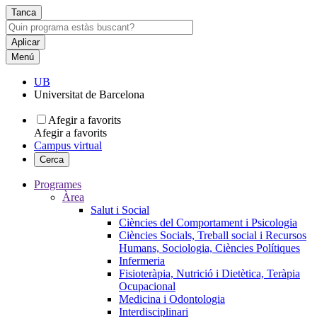
Tanca
Menú
UB
Universitat de Barcelona
Afegir a favorits
Afegir a favorits
Campus virtual
Cerca
Programes
Àrea
Salut i Social
Ciències del Comportament i Psicologia
Ciències Socials, Treball social i Recursos
Humans, Sociologia, Ciències Polítiques
Infermeria
Fisioteràpia, Nutrició i Dietètica, Teràpia
Ocupacional
Medicina i Odontologia
Interdisciplinari