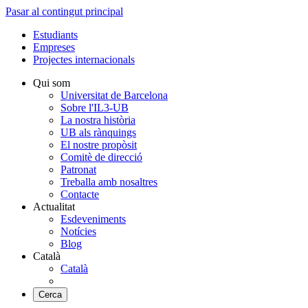
Pasar al contingut principal
Estudiants
Empreses
Projectes internacionals
Qui som
Universitat de Barcelona
Sobre l'IL3-UB
La nostra història
UB als rànquings
El nostre propòsit
Comitè de direcció
Patronat
Treballa amb nosaltres
Contacte
Actualitat
Esdeveniments
Notícies
Blog
Català
Català
Cerca