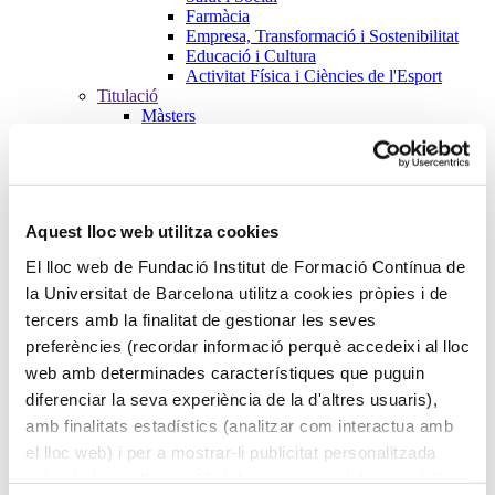
Farmàcia
Empresa, Transformació i Sostenibilitat
Educació i Cultura
Activitat Física i Ciències de l'Esport
Titulació
Màsters
Salut i Social
Farmàcia
Empresa, Transformació i Sostenibilitat
Educació i Cultura
Activitat Física i Ciències de l'Esport
Aquest lloc web utilitza cookies
Formació de Postgraus
Salut i Social
El lloc web de Fundació Institut de Formació Contínua de
Farmàcia
la Universitat de Barcelona utilitza cookies pròpies i de
Empresa, Transformació i Sostenibilitat
Educació i Cultura
tercers amb la finalitat de gestionar les seves
Activitat Física i Ciències de l'Esport
preferències (recordar informació perquè accedeixi al lloc
Cursos
web amb determinades característiques que puguin
Salut i Social
Farmàcia
diferenciar la seva experiència de la d'altres usuaris),
Empresa, Transformació i Sostenibilitat
amb finalitats estadístics (analitzar com interactua amb
Educació i Cultura
el lloc web) i per a mostrar-li publicitat personalitzada
Activitat Física i Ciències de l'Esport
Microcredencials
sobre la base d'un perfil elaborat a partir dels seus hàbits
Futurs estudiants