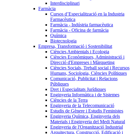
Interdisciplinari
Farmàcia
Cursos d’Especialització en la Industria
Farmacèutica
Farmàcia - Indústria farmacèutica
Farmàcia - Oficina de farmàcia
Química
Biotecnologia
Empresa, Transformació i Sostenibilitat
Ciències Ambientals i Ecologia
Ciències Econòmiques, Administració i
Direcció d'Empreses i Màrqueting
Ciències Socials, Treball social i Recursos
Humans, Sociologia, Ciències Polítiques
Comunicació, Publicitat i Relacions
Públiques
Dret i Especialitats Jurídiques
Enginyeria Informàtica i de Sistemes
Ciències de la Terra
Enginyeria de la Telecomunicació
Estudis de Gènere i Estudis Feministes
Enginyeria Química, Enginyeria dels
Materials i Enginyeria del Medi Natural
Enginyeria de l'Organització Industrial
Arquitectura, Construcció, Edificació i