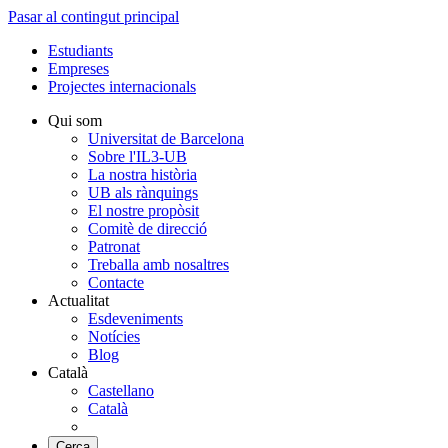
Pasar al contingut principal
Estudiants
Empreses
Projectes internacionals
Qui som
Universitat de Barcelona
Sobre l'IL3-UB
La nostra història
UB als rànquings
El nostre propòsit
Comitè de direcció
Patronat
Treballa amb nosaltres
Contacte
Actualitat
Esdeveniments
Notícies
Blog
Català
Castellano
Català
Cerca