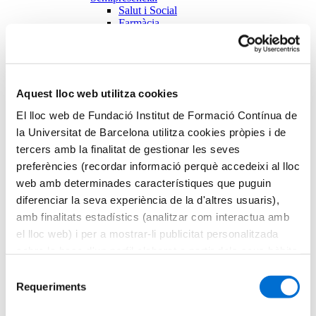
Salut i Social
Farmàcia
Empresa, Transformació i Sostenibilitat
Educació i Cultura
Activitat Física i Ciències de l'Esport
Titulació
Màsters
Aquest lloc web utilitza cookies
Salut i Social
Farmàcia
El lloc web de Fundació Institut de Formació Contínua de
Empresa, Transformació i Sostenibilitat
la Universitat de Barcelona utilitza cookies pròpies i de
Educació i Cultura
tercers amb la finalitat de gestionar les seves
Activitat Física i Ciències de l'Esport
Formació de Postgraus
preferències (recordar informació perquè accedeixi al lloc
Salut i Social
web amb determinades característiques que puguin
Farmàcia
diferenciar la seva experiència de la d'altres usuaris),
Empresa, Transformació i Sostenibilitat
Educació i Cultura
amb finalitats estadístics (analitzar com interactua amb
Activitat Física i Ciències de l'Esport
el lloc web) i per a mostrar-li publicitat personalitzada
Cursos
sobre la base d'un perfil elaborat a partir dels seus hàbits
Salut i Social
Farmàcia
de navegació (per exemple, pàgines visitades). Per a
Selecció
Empresa, Transformació i Sostenibilitat
obtenir més informació sobre les cookies pot consultar la
Requeriments
de
Educació i Cultura
Política de cookies
del lloc web.
Activitat Física i Ciències de l'Esport
consentiment
Microcredencials