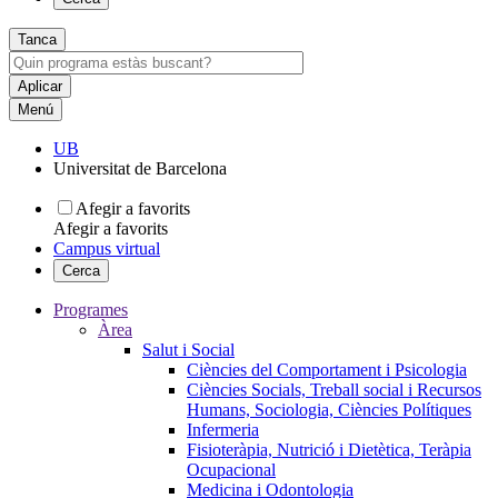
Tanca
Menú
UB
Universitat de Barcelona
Afegir a favorits
Afegir a favorits
Campus virtual
Cerca
Programes
Àrea
Salut i Social
Ciències del Comportament i Psicologia
Ciències Socials, Treball social i Recursos
Humans, Sociologia, Ciències Polítiques
Infermeria
Fisioteràpia, Nutrició i Dietètica, Teràpia
Ocupacional
Medicina i Odontologia