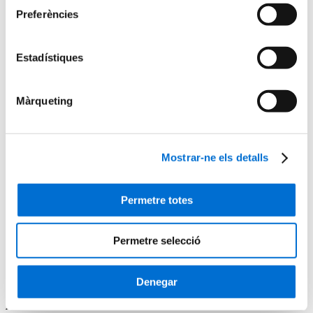
Futurs estudiants
Preferències
Com matricular-se
Estudiar i viure a Barcelona
Preguntes freqüents
Estadístiques
Per què IL3-UB?
Què opinen els nostres alumnes
Metodologia IL3-UB
10 motius pels quals estudiar a l’IL3-UB
Màrqueting
La teva carrera professional
Què és el Talent HUB?
Impulsa la teva carrera
Borsa de treball
Mostrar-ne els detalls
Empreses col·laboradores
Esdeveniments Talent HUB
El centre
Permetre totes
Presentació del centre
Serveis de l'IL3-UB
Horaris d'atenció
Permetre selecció
Inici
Auxiliar d’institucions culturals
Denegar
Auxiliar d’institucions culturals