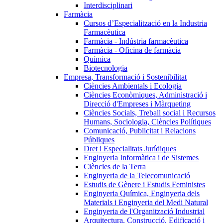
Interdisciplinari
Farmàcia
Cursos d’Especialització en la Industria
Farmacèutica
Farmàcia - Indústria farmacèutica
Farmàcia - Oficina de farmàcia
Química
Biotecnologia
Empresa, Transformació i Sostenibilitat
Ciències Ambientals i Ecologia
Ciències Econòmiques, Administració i
Direcció d'Empreses i Màrqueting
Ciències Socials, Treball social i Recursos
Humans, Sociologia, Ciències Polítiques
Comunicació, Publicitat i Relacions
Públiques
Dret i Especialitats Jurídiques
Enginyeria Informàtica i de Sistemes
Ciències de la Terra
Enginyeria de la Telecomunicació
Estudis de Gènere i Estudis Feministes
Enginyeria Química, Enginyeria dels
Materials i Enginyeria del Medi Natural
Enginyeria de l'Organització Industrial
Arquitectura, Construcció, Edificació i