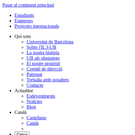
Pasar al contingut principal
Estudiants
Empreses
Projectes internacionals
Qui som
Universitat de Barcelona
Sobre l'IL3-UB
La nostra història
UB als rànquings
El nostre propòsit
Comitè de direcció
Patronat
Treballa amb nosaltres
Contacte
Actualitat
Esdeveniments
Notícies
Blog
Català
Castellano
Català
Cerca