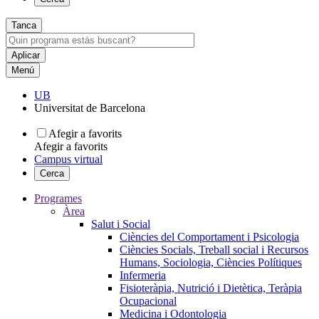
Tanca
Menú
UB
Universitat de Barcelona
Afegir a favorits
Afegir a favorits
Campus virtual
Cerca
Programes
Àrea
Salut i Social
Ciències del Comportament i Psicologia
Ciències Socials, Treball social i Recursos
Humans, Sociologia, Ciències Polítiques
Infermeria
Fisioteràpia, Nutrició i Dietètica, Teràpia
Ocupacional
Medicina i Odontologia