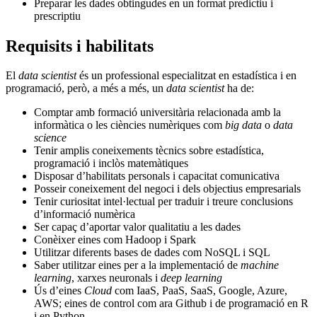
Preparar les dades obtingudes en un format predictiu i
prescriptiu
Requisits i habilitats
El
data scientist
és un professional especialitzat en estadística i en
programació, però, a més a més, un
data scientist
ha de:
Comptar amb formació universitària relacionada amb la
informàtica o les ciències numèriques com
big data
o
data
science
Tenir amplis coneixements tècnics sobre estadística,
programació i inclòs matemàtiques
Disposar d’habilitats personals i capacitat comunicativa
Posseir coneixement del negoci i dels objectius empresarials
Tenir curiositat intel·lectual per traduir i treure conclusions
d’informació numèrica
Ser capaç d’aportar valor qualitatiu a les dades
Conèixer eines com Hadoop i Spark
Utilitzar diferents bases de dades com NoSQL i SQL
Saber utilitzar eines per a la implementació de
machine
learning
, xarxes neuronals i
deep learning
Ús d’eines
Cloud
com IaaS, PaaS, SaaS, Google, Azure,
AWS; eines de control com ara Github i de programació en R
i en Python