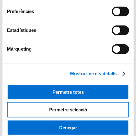
consentiment
Futurs estudiants
Com matricular-se
Preferències
Estudiar i viure a Barcelona
Preguntes freqüents
Per què IL3-UB?
Estadístiques
Què opinen els nostres alumnes
Metodologia IL3-UB
10 motius pels quals estudiar a l’IL3-UB
La teva carrera professional
Màrqueting
Què és el Talent HUB?
Impulsa la teva carrera
Borsa de treball
Empreses col·laboradores
Mostrar-ne els detalls
Esdeveniments Talent HUB
El centre
Presentació del centre
Permetre totes
Serveis de l'IL3-UB
Horaris d'atenció
Inici
Permetre selecció
Data scientist
Denegar
Data scientist