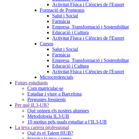
Activitat Física i Ciències de l'Esport
Formació de Postgraus
Salut i Social
Farmàcia
Empresa, Transformació i Sostenibilitat
Educació i Cultura
Activitat Física i Ciències de l'Esport
Cursos
Salut i Social
Farmàcia
Empresa, Transformació i Sostenibilitat
Educació i Cultura
Activitat Física i Ciències de l'Esport
Microcredencials
Futurs estudiants
Com matricular-se
Estudiar i viure a Barcelona
Preguntes freqüents
Per què IL3-UB?
Què opinen els nostres alumnes
Metodologia IL3-UB
10 motius pels quals estudiar a l’IL3-UB
La teva carrera professional
Què és el Talent HUB?
Impulsa la teva carrera