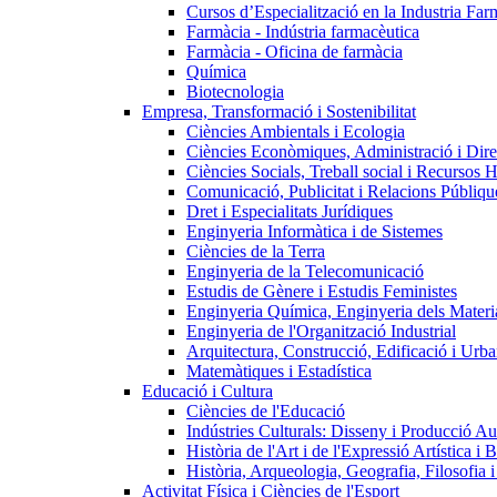
Cursos d’Especialització en la Industria Far
Farmàcia - Indústria farmacèutica
Farmàcia - Oficina de farmàcia
Química
Biotecnologia
Empresa, Transformació i Sostenibilitat
Ciències Ambientals i Ecologia
Ciències Econòmiques, Administració i Dir
Ciències Socials, Treball social i Recursos 
Comunicació, Publicitat i Relacions Públiqu
Dret i Especialitats Jurídiques
Enginyeria Informàtica i de Sistemes
Ciències de la Terra
Enginyeria de la Telecomunicació
Estudis de Gènere i Estudis Feministes
Enginyeria Química, Enginyeria dels Materia
Enginyeria de l'Organització Industrial
Arquitectura, Construcció, Edificació i Urba
Matemàtiques i Estadística
Educació i Cultura
Ciències de l'Educació
Indústries Culturals: Disseny i Producció Au
Història de l'Art i de l'Expressió Artística i B
Història, Arqueologia, Geografia, Filosofia 
Activitat Física i Ciències de l'Esport