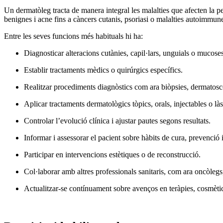
Un dermatòleg tracta de manera integral les malalties que afecten la pel
benignes i acne fins a càncers cutanis, psoriasi o malalties autoimmun
Entre les seves funcions més habituals hi ha:
Diagnosticar alteracions cutànies, capil·lars, unguials o mucoses
Establir tractaments mèdics o quirúrgics específics.
Realitzar procediments diagnòstics com ara biòpsies, dermatoscòp
Aplicar tractaments dermatològics tòpics, orals, injectables o làs
Controlar l’evolució clínica i ajustar pautes segons resultats.
Informar i assessorar el pacient sobre hàbits de cura, prevenció 
Participar en intervencions estètiques o de reconstrucció.
Col·laborar amb altres professionals sanitaris, com ara oncòlegs, 
Actualitzar-se contínuament sobre avenços en teràpies, cosmèti