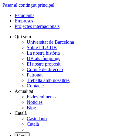
Pasar al contingut principal
Estudiants
Empreses
Projectes internacionals
Qui som
Universitat de Barcelona
Sobre l'IL3-UB
La nostra història
UB als rànquings
El nostre propòsit
Comitè de direcció
Patronat
Treballa amb nosaltres
Contacte
Actualitat
Esdeveniments
Notícies
Blog
Català
Castellano
Català
Cerca