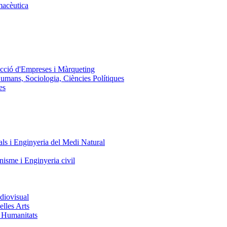
macèutica
ecció d'Empreses i Màrqueting
Humans, Sociologia, Ciències Polítiques
es
ls i Enginyeria del Medi Natural
nisme i Enginyeria civil
diovisual
elles Arts
i Humanitats