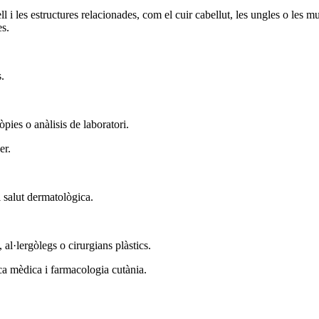
l i les estructures relacionades, com el cuir cabellut, les ungles o les 
es.
.
ies o anàlisis de laboratori.
er.
i salut dermatològica.
al·lergòlegs o cirurgians plàstics.
ca mèdica i farmacologia cutània.