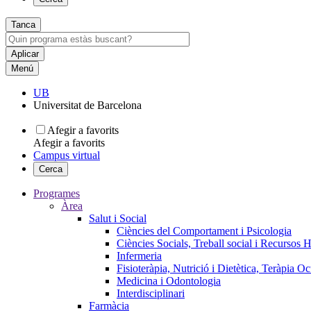
Tanca
Menú
UB
Universitat de Barcelona
Afegir a favorits
Afegir a favorits
Campus virtual
Cerca
Programes
Àrea
Salut i Social
Ciències del Comportament i Psicologia
Ciències Socials, Treball social i Recursos 
Infermeria
Fisioteràpia, Nutrició i Dietètica, Teràpia O
Medicina i Odontologia
Interdisciplinari
Farmàcia