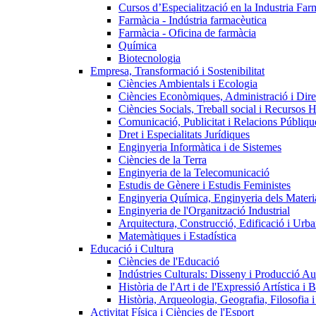
Cursos d’Especialització en la Industria Far
Farmàcia - Indústria farmacèutica
Farmàcia - Oficina de farmàcia
Química
Biotecnologia
Empresa, Transformació i Sostenibilitat
Ciències Ambientals i Ecologia
Ciències Econòmiques, Administració i Dir
Ciències Socials, Treball social i Recursos 
Comunicació, Publicitat i Relacions Públiqu
Dret i Especialitats Jurídiques
Enginyeria Informàtica i de Sistemes
Ciències de la Terra
Enginyeria de la Telecomunicació
Estudis de Gènere i Estudis Feministes
Enginyeria Química, Enginyeria dels Materia
Enginyeria de l'Organització Industrial
Arquitectura, Construcció, Edificació i Urba
Matemàtiques i Estadística
Educació i Cultura
Ciències de l'Educació
Indústries Culturals: Disseny i Producció Au
Història de l'Art i de l'Expressió Artística i B
Història, Arqueologia, Geografia, Filosofia 
Activitat Física i Ciències de l'Esport