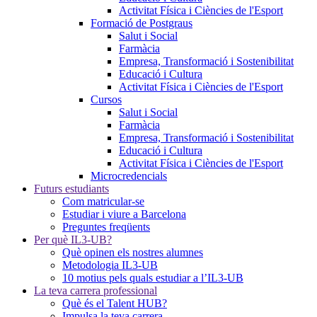
Activitat Física i Ciències de l'Esport
Formació de Postgraus
Salut i Social
Farmàcia
Empresa, Transformació i Sostenibilitat
Educació i Cultura
Activitat Física i Ciències de l'Esport
Cursos
Salut i Social
Farmàcia
Empresa, Transformació i Sostenibilitat
Educació i Cultura
Activitat Física i Ciències de l'Esport
Microcredencials
Futurs estudiants
Com matricular-se
Estudiar i viure a Barcelona
Preguntes freqüents
Per què IL3-UB?
Què opinen els nostres alumnes
Metodologia IL3-UB
10 motius pels quals estudiar a l’IL3-UB
La teva carrera professional
Què és el Talent HUB?
Impulsa la teva carrera