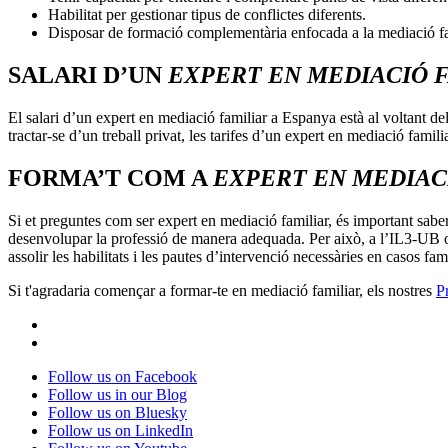
Habilitat per gestionar tipus de conflictes diferents.
Disposar de formació complementària enfocada a la mediació fa
SALARI D’UN
EXPERT EN MEDIACIÓ 
El salari d’un expert en mediació familiar a Espanya està al voltant de
tractar-se d’un treball privat, les tarifes d’un expert en mediació famil
FORMA’T COM A
EXPERT EN MEDIAC
Si et preguntes com ser expert en mediació familiar, és important saber
desenvolupar la professió de manera adequada. Per això, a l’IL3-UB 
assolir les habilitats i les pautes d’intervenció necessàries en casos fam
Si t'agradaria començar a formar-te en mediació familiar, els nostres
P
Follow us on Facebook
Follow us in our Blog
Follow us on Bluesky
Follow us on LinkedIn