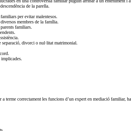
olucrades en una controvèrsia familiar puguin arribar a un enteniment i 
 descendència de la parella.
 familiars per evitar malentesos.
 diversos membres de la família.
parents familiars.
pendents.
ssistència.
 separació, divorci o nul·litat matrimonial.
cord.
s implicades.
ur a terme correctament les funcions d’un expert en mediació familiar, h
ts.