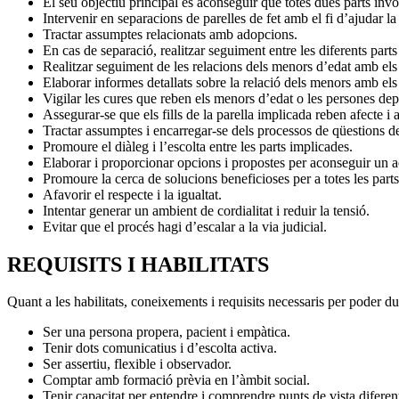
El seu objectiu principal és aconseguir que totes dues parts inv
Intervenir en separacions de parelles de fet amb el fi d’ajudar la
Tractar assumptes relacionats amb adopcions.
En cas de separació, realitzar seguiment entre les diferents parts
Realitzar seguiment de les relacions dels menors d’edat amb els
Elaborar informes detallats sobre la relació dels menors amb els 
Vigilar les cures que reben els menors d’edat o les persones de
Assegurar-se que els fills de la parella implicada reben afecte i a
Tractar assumptes i encarregar-se dels processos de qüestions de
Promoure el diàleg i l’escolta entre les parts implicades.
Elaborar i proporcionar opcions i propostes per aconseguir un a
Promoure la cerca de solucions beneficioses per a totes les part
Afavorir el respecte i la igualtat.
Intentar generar un ambient de cordialitat i reduir la tensió.
Evitar que el procés hagi d’escalar a la via judicial.
REQUISITS I HABILITATS
Quant a les habilitats, coneixements i requisits necessaris per poder d
Ser una persona propera, pacient i empàtica.
Tenir dots comunicatius i d’escolta activa.
Ser assertiu, flexible i observador.
Comptar amb formació prèvia en l’àmbit social.
Tenir capacitat per entendre i comprendre punts de vista diferen