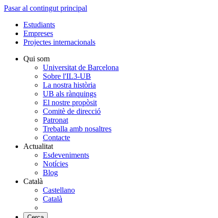
Pasar al contingut principal
Estudiants
Empreses
Projectes internacionals
Qui som
Universitat de Barcelona
Sobre l'IL3-UB
La nostra història
UB als rànquings
El nostre propòsit
Comitè de direcció
Patronat
Treballa amb nosaltres
Contacte
Actualitat
Esdeveniments
Notícies
Blog
Català
Castellano
Català
Cerca