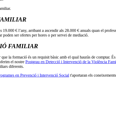
miliar.
FAMILIAR
ls 19.000 € l’any, arribant a ascendir als 28.000 € anuals quan el profe
iar poden ser ofertes per hores o per servei de mediació.
IÓ FAMILIAR
 que la formació és un requisit bàsic amb el qual hauràs de comptar. És 
oferim el nostre
Postgrau en Detecció i Intervenció de la Violència Fami
iliars diferents.
rogrames en Prevenció i Intervenció Social
t'aportaran els coneixements 