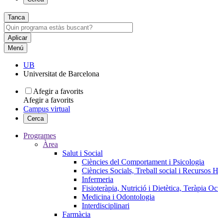
Tanca
Menú
UB
Universitat de Barcelona
Afegir a favorits
Afegir a favorits
Campus virtual
Cerca
Programes
Àrea
Salut i Social
Ciències del Comportament i Psicologia
Ciències Socials, Treball social i Recursos 
Infermeria
Fisioteràpia, Nutrició i Dietètica, Teràpia O
Medicina i Odontologia
Interdisciplinari
Farmàcia