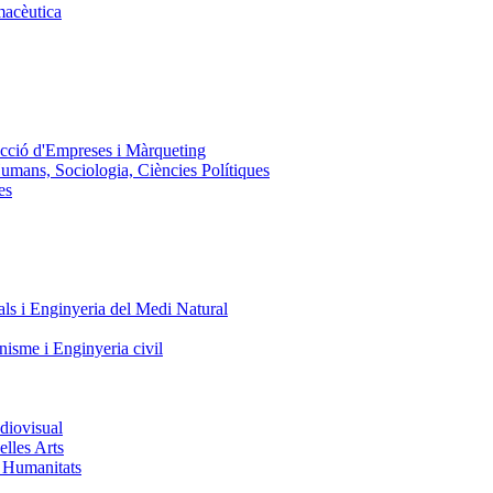
macèutica
ecció d'Empreses i Màrqueting
Humans, Sociologia, Ciències Polítiques
es
ls i Enginyeria del Medi Natural
nisme i Enginyeria civil
diovisual
elles Arts
i Humanitats