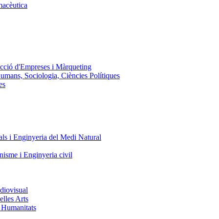
macèutica
ecció d'Empreses i Màrqueting
Humans, Sociologia, Ciències Polítiques
es
ls i Enginyeria del Medi Natural
nisme i Enginyeria civil
diovisual
elles Arts
i Humanitats