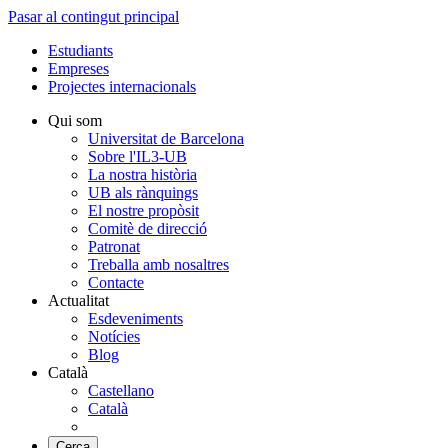
Pasar al contingut principal
Estudiants
Empreses
Projectes internacionals
Qui som
Universitat de Barcelona
Sobre l'IL3-UB
La nostra història
UB als rànquings
El nostre propòsit
Comitè de direcció
Patronat
Treballa amb nosaltres
Contacte
Actualitat
Esdeveniments
Notícies
Blog
Català
Castellano
Català
Cerca