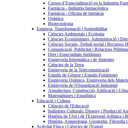
Cursos d’Especialització en la Industria Far
Farmàcia - Indústria farmacèutica
Farmàcia - Oficina de farmàcia
Química
Biotecnologia
Empresa, Transformació i Sostenibilitat
Ciències Ambientals i Ecologia
Ciències Econòmiques, Administració i Dir
Ciències Socials, Treball social i Recursos 
Comunicació, Publicitat i Relacions Públiqu
Dret i Especialitats Jurídiques
Enginyeria Informàtica i de Sistemes
Ciències de la Terra
Enginyeria de la Telecomunicació
Estudis de Gènere i Estudis Feministes
Enginyeria Química, Enginyeria dels Materia
Enginyeria de l'Organització Industrial
Arquitectura, Construcció, Edificació i Urba
Matemàtiques i Estadística
Educació i Cultura
Ciències de l'Educació
Indústries Culturals: Disseny i Producció Au
Història de l'Art i de l'Expressió Artística i B
Història, Arqueologia, Geografia, Filosofia 
Activitat Física i Ciències de l'Esport