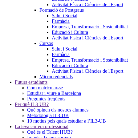
Activitat Física i Ciències de l'Esport
Formació de Postgraus
Salut i Social
Farmàcia
Empresa, Transformació i Sostenibilitat
Educació i Cultura
Activitat Física i Ciències de l'Esport
Cursos
Salut i Social
Farmàcia
Empresa, Transformació i Sostenibilitat
Educació i Cultura
Activitat Física i Ciències de l'Esport
Microcredencials
Futurs estudiants
Com matricular-se
Estudiar i viure a Barcelona
Preguntes freqüents
Per què IL3-UB?
Què opinen els nostres alumnes
Metodologia IL3-UB
10 motius pels quals estudiar a l’IL3-UB
La teva carrera professional
Què és el Talent HUB?
Impulsa la teva carrera