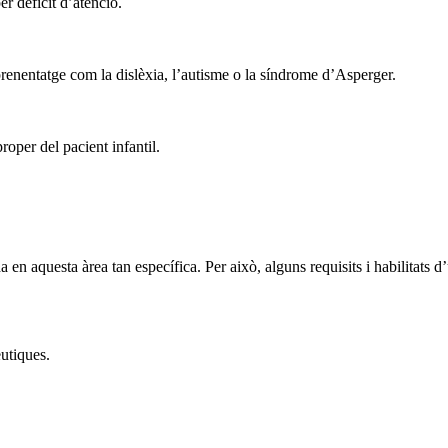
r dèficit d’atenció.
aprenentatge com la dislèxia, l’autisme o la síndrome d’Asperger.
proper del pacient infantil.
en aquesta àrea tan específica. Per això, alguns requisits i habilitats d
utiques.