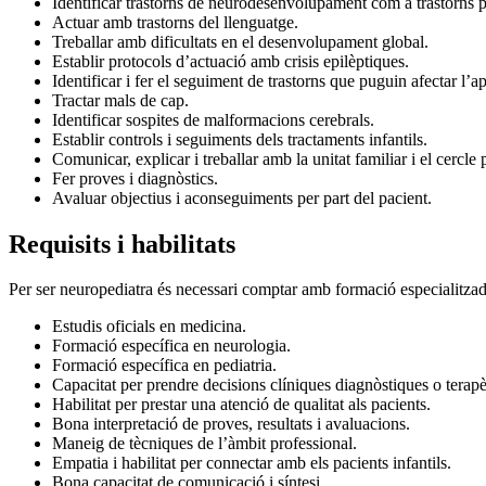
Identificar trastorns de neurodesenvolupament com a trastorns pe
Actuar amb trastorns del llenguatge.
Treballar amb dificultats en el desenvolupament global.
Establir protocols d’actuació amb crisis epilèptiques.
Identificar i fer el seguiment de trastorns que puguin afectar l’
Tractar mals de cap.
Identificar sospites de malformacions cerebrals.
Establir controls i seguiments dels tractaments infantils.
Comunicar, explicar i treballar amb la unitat familiar i el cercle 
Fer proves i diagnòstics.
Avaluar objectius i aconseguiments per part del pacient.
Requisits i habilitats
Per ser neuropediatra és necessari comptar amb formació especialitzada 
Estudis oficials en medicina.
Formació específica en neurologia.
Formació específica en pediatria.
Capacitat per prendre decisions clíniques diagnòstiques o terapè
Habilitat per prestar una atenció de qualitat als pacients.
Bona interpretació de proves, resultats i avaluacions.
Maneig de tècniques de l’àmbit professional.
Empatia i habilitat per connectar amb els pacients infantils.
Bona capacitat de comunicació i síntesi.