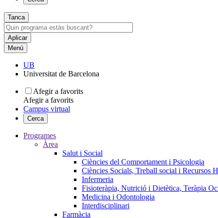
Tanca
Menú
UB
Universitat de Barcelona
Afegir a favorits
Afegir a favorits
Campus virtual
Cerca
Programes
Àrea
Salut i Social
Ciències del Comportament i Psicologia
Ciències Socials, Treball social i Recursos 
Infermeria
Fisioteràpia, Nutrició i Dietètica, Teràpia O
Medicina i Odontologia
Interdisciplinari
Farmàcia