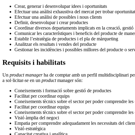
Crear, generar i desenvolupar idees i oportunitats
Efectuar una anàlisi exhaustiva del mercat per trobar oportunita
Efectuar una anàlisi de possibles i nous clients
Definir, desenvolupar i crear productes
Coordinar diversos departaments implicats en la creació, gestió
Comunicar les característiques i beneficis del producte de maner
Establir l’estratègia de productes i el pla de màrqueting
Analitzar els resultats i vendes del producte
Gestionar les incidències i possibles millores del producte o ser
Requisits i habilitats
Un
product manager
ha de comptar amb un perfil multidisciplinari pe
a sol·licitar-se en un
product
manager són:
Coneixements i formació sobre gestió de productes
Facilitat per coordinar equips
Coneixements tècnics sobre el sector per poder comprendre les 
Facilitat per coordinar equips
Coneixements tècnics sobre el sector per poder comprendre les 
Visió àmplia del negoci
Empatia per comprendre adequadament les necessitats del clien
Visió estratègica
Capacitat creativa i analítica