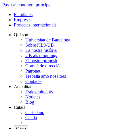
Pasar al contingut principal
Estudiants
Empreses
Projectes internacionals
Qui som
Universitat de Barcelona
Sobre l'IL3-UB
La nostra història
UB als rànquings
El nostre propòsit
Comitè de direcció
Patronat
Treballa amb nosaltres
Contacte
Actualitat
Esdeveniments
Notícies
Blog
Català
Castellano
Català
Cerca