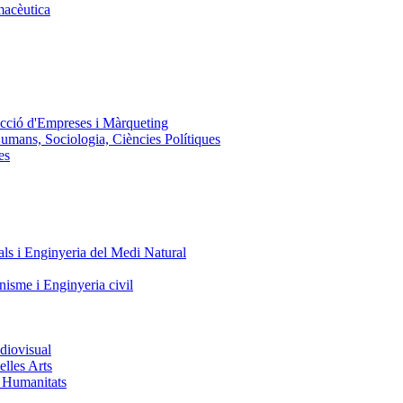
macèutica
ecció d'Empreses i Màrqueting
Humans, Sociologia, Ciències Polítiques
es
ls i Enginyeria del Medi Natural
nisme i Enginyeria civil
diovisual
elles Arts
i Humanitats