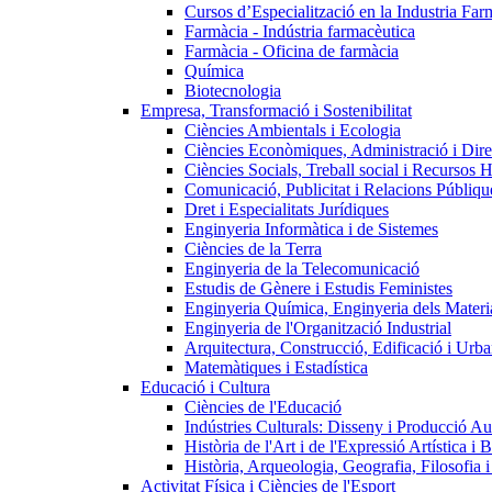
Cursos d’Especialització en la Industria Far
Farmàcia - Indústria farmacèutica
Farmàcia - Oficina de farmàcia
Química
Biotecnologia
Empresa, Transformació i Sostenibilitat
Ciències Ambientals i Ecologia
Ciències Econòmiques, Administració i Dir
Ciències Socials, Treball social i Recursos 
Comunicació, Publicitat i Relacions Públiqu
Dret i Especialitats Jurídiques
Enginyeria Informàtica i de Sistemes
Ciències de la Terra
Enginyeria de la Telecomunicació
Estudis de Gènere i Estudis Feministes
Enginyeria Química, Enginyeria dels Materia
Enginyeria de l'Organització Industrial
Arquitectura, Construcció, Edificació i Urba
Matemàtiques i Estadística
Educació i Cultura
Ciències de l'Educació
Indústries Culturals: Disseny i Producció Au
Història de l'Art i de l'Expressió Artística i B
Història, Arqueologia, Geografia, Filosofia 
Activitat Física i Ciències de l'Esport