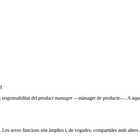
UB
 responsabilitat del
product manager
—mànager de producte—
. A aqu
. Les seves funcions són àmplies i, de vegades, compartides amb altres 