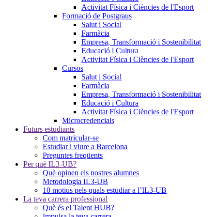
Activitat Física i Ciències de l'Esport
Formació de Postgraus
Salut i Social
Farmàcia
Empresa, Transformació i Sostenibilitat
Educació i Cultura
Activitat Física i Ciències de l'Esport
Cursos
Salut i Social
Farmàcia
Empresa, Transformació i Sostenibilitat
Educació i Cultura
Activitat Física i Ciències de l'Esport
Microcredencials
Futurs estudiants
Com matricular-se
Estudiar i viure a Barcelona
Preguntes freqüents
Per què IL3-UB?
Què opinen els nostres alumnes
Metodologia IL3-UB
10 motius pels quals estudiar a l’IL3-UB
La teva carrera professional
Què és el Talent HUB?
Impulsa la teva carrera