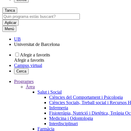
Tanca
Menú
UB
Universitat de Barcelona
Afegir a favorits
Afegir a favorits
Campus virtual
Cerca
Programes
Àrea
Salut i Social
Ciències del Comportament i Psicologia
Ciències Socials, Treball social i Recursos 
Infermeria
Fisioteràpia, Nutrició i Dietètica, Teràpia O
Medicina i Odontologia
Interdisciplinari
Farmàcia