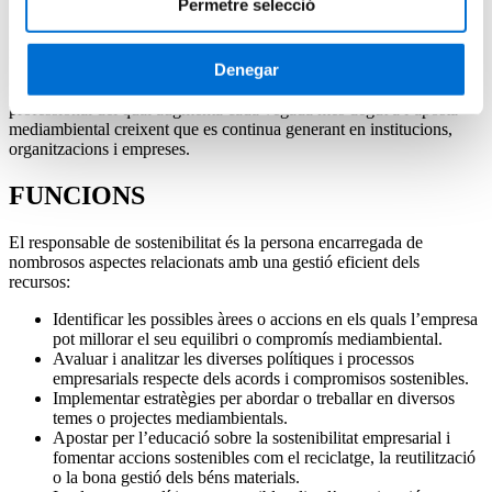
Permetre selecció
Descobreix com convertir-te en Responsable de sostenibilitat de la
mà de l'IL3-UB
Denegar
El responsable de sostenibilitat és un dels perfils la demanda
professional del qual augmenta cada vegada més degut a l’aposta
mediambiental creixent que es continua generant en institucions,
organitzacions i empreses.
FUNCIONS
El responsable de sostenibilitat és la persona encarregada de
nombrosos aspectes relacionats amb una gestió eficient dels
recursos:
Identificar les possibles àrees o accions en els quals l’empresa
pot millorar el seu equilibri o compromís mediambiental.
Avaluar i analitzar les diverses polítiques i processos
empresarials respecte dels acords i compromisos sostenibles.
Implementar estratègies per abordar o treballar en diversos
temes o projectes mediambientals.
Apostar per l’educació sobre la sostenibilitat empresarial i
fomentar accions sostenibles com el reciclatge, la reutilització
o la bona gestió dels béns materials.