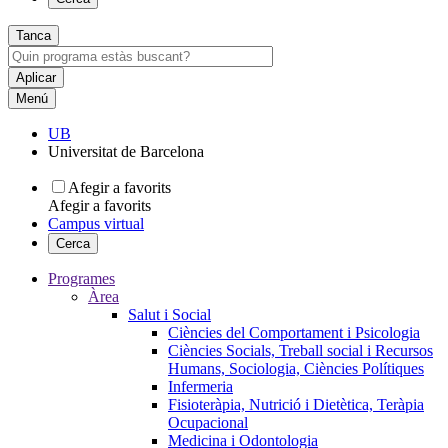
Tanca
Menú
UB
Universitat de Barcelona
Afegir a favorits
Afegir a favorits
Campus virtual
Cerca
Programes
Àrea
Salut i Social
Ciències del Comportament i Psicologia
Ciències Socials, Treball social i Recursos
Humans, Sociologia, Ciències Polítiques
Infermeria
Fisioteràpia, Nutrició i Dietètica, Teràpia
Ocupacional
Medicina i Odontologia