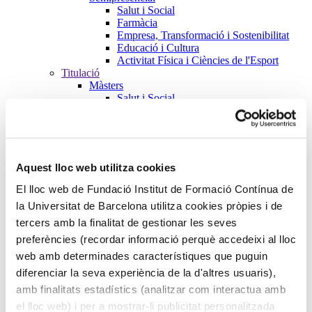
Salut i Social
Farmàcia
Empresa, Transformació i Sostenibilitat
Educació i Cultura
Activitat Física i Ciències de l'Esport
Titulació
Màsters
Salut i Social
Farmàcia
Empresa, Transformació i Sostenibilitat
Educació i Cultura
Activitat Física i Ciències de l'Esport
Formació de Postgraus
Aquest lloc web utilitza cookies
Salut i Social
Farmàcia
El lloc web de Fundació Institut de Formació Contínua de
Empresa, Transformació i Sostenibilitat
la Universitat de Barcelona utilitza cookies pròpies i de
Educació i Cultura
tercers amb la finalitat de gestionar les seves
Activitat Física i Ciències de l'Esport
Cursos
preferències (recordar informació perquè accedeixi al lloc
Salut i Social
web amb determinades característiques que puguin
Farmàcia
diferenciar la seva experiència de la d'altres usuaris),
Empresa, Transformació i Sostenibilitat
Educació i Cultura
amb finalitats estadístics (analitzar com interactua amb
Activitat Física i Ciències de l'Esport
el lloc web) i per a mostrar-li publicitat personalitzada
Microcredencials