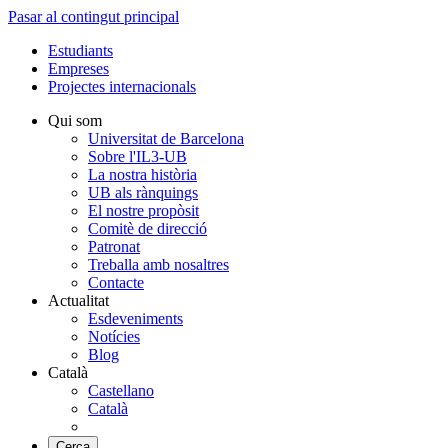
Pasar al contingut principal
Estudiants
Empreses
Projectes internacionals
Qui som
Universitat de Barcelona
Sobre l'IL3-UB
La nostra història
UB als rànquings
El nostre propòsit
Comitè de direcció
Patronat
Treballa amb nosaltres
Contacte
Actualitat
Esdeveniments
Notícies
Blog
Català
Castellano
Català
Cerca