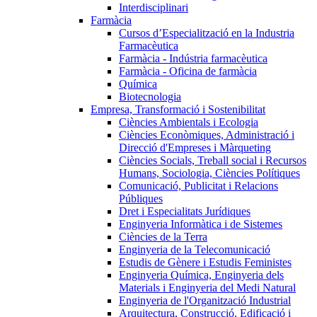
Interdisciplinari
Farmàcia
Cursos d’Especialització en la Industria
Farmacèutica
Farmàcia - Indústria farmacèutica
Farmàcia - Oficina de farmàcia
Química
Biotecnologia
Empresa, Transformació i Sostenibilitat
Ciències Ambientals i Ecologia
Ciències Econòmiques, Administració i
Direcció d'Empreses i Màrqueting
Ciències Socials, Treball social i Recursos
Humans, Sociologia, Ciències Polítiques
Comunicació, Publicitat i Relacions
Públiques
Dret i Especialitats Jurídiques
Enginyeria Informàtica i de Sistemes
Ciències de la Terra
Enginyeria de la Telecomunicació
Estudis de Gènere i Estudis Feministes
Enginyeria Química, Enginyeria dels
Materials i Enginyeria del Medi Natural
Enginyeria de l'Organització Industrial
Arquitectura, Construcció, Edificació i