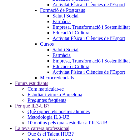
Activitat Física i Ciències de l'Esport
Formació de Postgraus
Salut i Social
Farmàcia
Empresa, Transformació i Sostenibilitat
Educació i Cultura
Activitat Física i Ciències de l'Esport
Cursos
Salut i Social
Farmàcia
Empresa, Transformació i Sostenibilitat
Educació i Cultura
Activitat Física i Ciències de l'Esport
Microcredencials
Futurs estudiants
Com matricular-se
Estudiar i viure a Barcelona
Preguntes freqüents
Per què IL3-UB?
Què opinen els nostres alumnes
Metodologia IL3-UB
10 motius pels quals estudiar a l’IL3-UB
La teva carrera professional
Què és el Talent HUB?
Impulsa la teva carrera