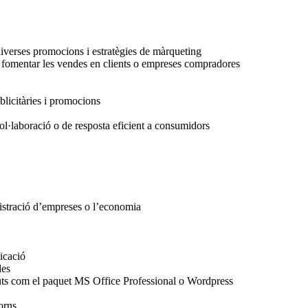
diverses promocions i estratègies de màrqueting
e fomentar les vendes en clients o empreses compradores
ublicitàries i promocions
ol·laboració o de resposta eficient a consumidors
stració d’empreses o l’economia
icació
des
uts com el paquet MS Office Professional o Wordpress
orns