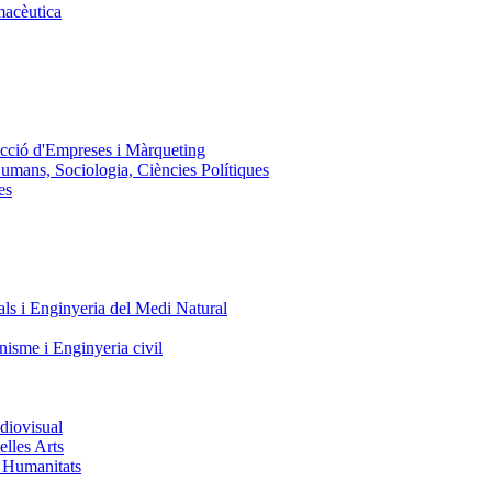
macèutica
ecció d'Empreses i Màrqueting
Humans, Sociologia, Ciències Polítiques
es
ls i Enginyeria del Medi Natural
nisme i Enginyeria civil
diovisual
elles Arts
i Humanitats