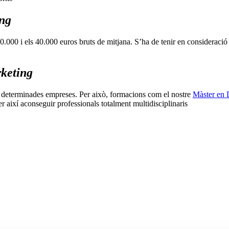
ing
30.000 i els 40.000 euros bruts de mitjana. S’ha de tenir en consideració t
rketing
n determinades empreses. Per això, formacions com el nostre
Màster en D
ixí aconseguir professionals totalment multidisciplinaris