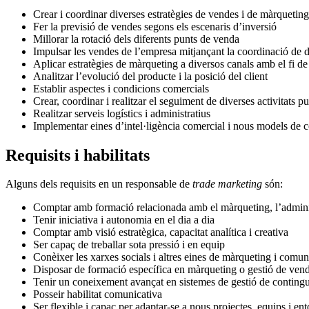
Crear i coordinar diverses estratègies de vendes i de màrqueting
Fer la previsió de vendes segons els escenaris d’inversió
Millorar la rotació dels diferents punts de venda
Impulsar les vendes de l’empresa mitjançant la coordinació de 
Aplicar estratègies de màrqueting a diversos canals amb el fi d
Analitzar l’evolució del producte i la posició del client
Establir aspectes i condicions comercials
Crear, coordinar i realitzar el seguiment de diverses activitats p
Realitzar serveis logístics i administratius
Implementar eines d’intel·ligència comercial i nous models de c
Requisits i habilitats
Alguns dels requisits en un responsable de
trade marketing
són:
Comptar amb formació relacionada amb el màrqueting, l’admini
Tenir iniciativa i autonomia en el dia a dia
Comptar amb visió estratègica, capacitat analítica i creativa
Ser capaç de treballar sota pressió i en equip
Conèixer les xarxes socials i altres eines de màrqueting i comun
Disposar de formació específica en màrqueting o gestió de ven
Tenir un coneixement avançat en sistemes de gestió de conting
Posseir habilitat comunicativa
Ser flexible i capaç per adaptar-se a nous projectes, equips i ent