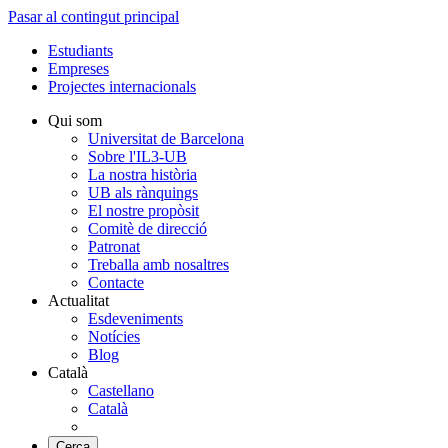
Pasar al contingut principal
Estudiants
Empreses
Projectes internacionals
Qui som
Universitat de Barcelona
Sobre l'IL3-UB
La nostra història
UB als rànquings
El nostre propòsit
Comitè de direcció
Patronat
Treballa amb nosaltres
Contacte
Actualitat
Esdeveniments
Notícies
Blog
Català
Castellano
Català
Cerca