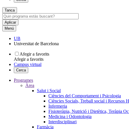
Tanca
Menú
UB
Universitat de Barcelona
Afegir a favorits
Afegir a favorits
Campus virtual
Cerca
Programes
Àrea
Salut i Social
Ciències del Comportament i Psicologia
Ciències Socials, Treball social i Recursos 
Infermeria
Fisioteràpia, Nutrició i Dietètica, Teràpia O
Medicina i Odontologia
Interdisciplinari
Farmàcia