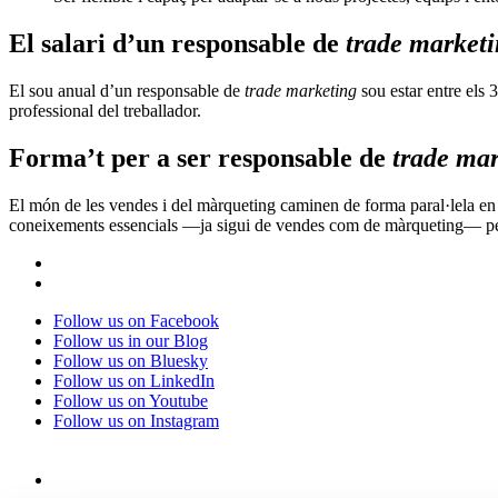
El salari d’un responsable de
trade market
El sou anual d’un responsable de
trade marketing
sou estar entre els 
professional del treballador.
Forma’t per a ser responsable de
trade ma
El món de les vendes i del màrqueting caminen de forma paral·lela e
coneixements essencials
—ja sigui de vendes com de màrqueting— per a
Follow us on Facebook
Follow us in our Blog
Follow us on Bluesky
Follow us on LinkedIn
Follow us on Youtube
Follow us on Instagram