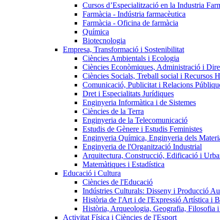
Cursos d’Especialització en la Industria Far
Farmàcia - Indústria farmacèutica
Farmàcia - Oficina de farmàcia
Química
Biotecnologia
Empresa, Transformació i Sostenibilitat
Ciències Ambientals i Ecologia
Ciències Econòmiques, Administració i Dir
Ciències Socials, Treball social i Recursos 
Comunicació, Publicitat i Relacions Públiqu
Dret i Especialitats Jurídiques
Enginyeria Informàtica i de Sistemes
Ciències de la Terra
Enginyeria de la Telecomunicació
Estudis de Gènere i Estudis Feministes
Enginyeria Química, Enginyeria dels Materia
Enginyeria de l'Organització Industrial
Arquitectura, Construcció, Edificació i Urba
Matemàtiques i Estadística
Educació i Cultura
Ciències de l'Educació
Indústries Culturals: Disseny i Producció Au
Història de l'Art i de l'Expressió Artística i B
Història, Arqueologia, Geografia, Filosofia 
Activitat Física i Ciències de l'Esport