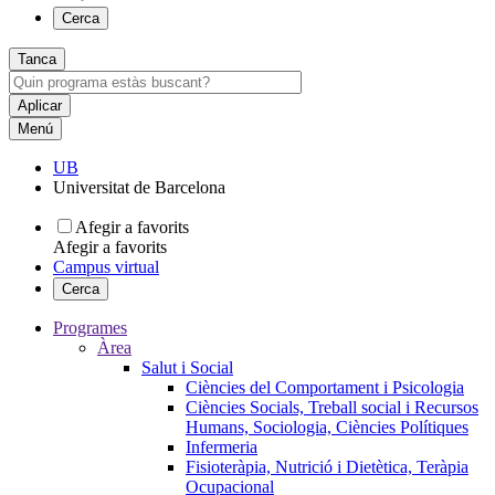
Cerca
Tanca
Menú
UB
Universitat de Barcelona
Afegir a favorits
Afegir a favorits
Campus virtual
Cerca
Programes
Àrea
Salut i Social
Ciències del Comportament i Psicologia
Ciències Socials, Treball social i Recursos
Humans, Sociologia, Ciències Polítiques
Infermeria
Fisioteràpia, Nutrició i Dietètica, Teràpia
Ocupacional