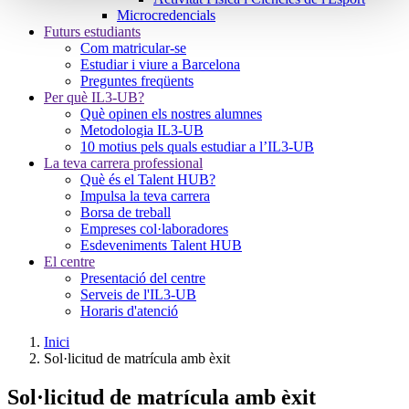
Microcredencials
Futurs estudiants
Com matricular-se
Estudiar i viure a Barcelona
Preguntes freqüents
Per què IL3-UB?
Què opinen els nostres alumnes
Metodologia IL3-UB
10 motius pels quals estudiar a l’IL3-UB
La teva carrera professional
Què és el Talent HUB?
Impulsa la teva carrera
Borsa de treball
Empreses col·laboradores
Esdeveniments Talent HUB
El centre
Presentació del centre
Serveis de l'IL3-UB
Horaris d'atenció
Inici
Sol·licitud de matrícula amb èxit
Sol·licitud de matrícula amb èxit