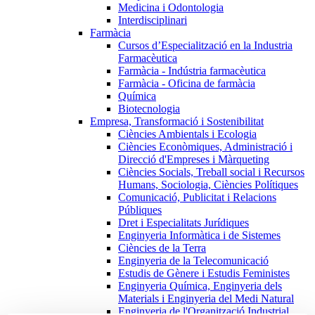
Medicina i Odontologia
Interdisciplinari
Farmàcia
Cursos d’Especialització en la Industria
Farmacèutica
Farmàcia - Indústria farmacèutica
Farmàcia - Oficina de farmàcia
Química
Biotecnologia
Empresa, Transformació i Sostenibilitat
Ciències Ambientals i Ecologia
Ciències Econòmiques, Administració i
Direcció d'Empreses i Màrqueting
Ciències Socials, Treball social i Recursos
Humans, Sociologia, Ciències Polítiques
Comunicació, Publicitat i Relacions
Públiques
Dret i Especialitats Jurídiques
Enginyeria Informàtica i de Sistemes
Ciències de la Terra
Enginyeria de la Telecomunicació
Estudis de Gènere i Estudis Feministes
Enginyeria Química, Enginyeria dels
Materials i Enginyeria del Medi Natural
Enginyeria de l'Organització Industrial