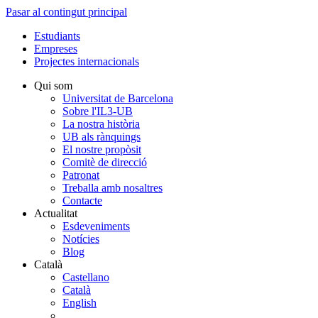
Pasar al contingut principal
Estudiants
Empreses
Projectes internacionals
Qui som
Universitat de Barcelona
Sobre l'IL3-UB
La nostra història
UB als rànquings
El nostre propòsit
Comitè de direcció
Patronat
Treballa amb nosaltres
Contacte
Actualitat
Esdeveniments
Notícies
Blog
Català
Castellano
Català
English