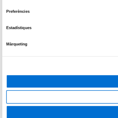
consentiment
Preferències
Estadístiques
Màrqueting