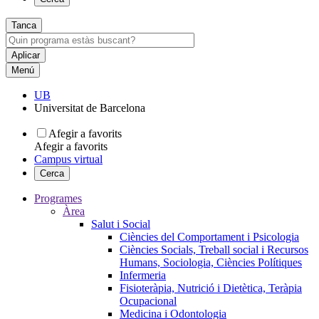
Tanca
Menú
UB
Universitat de Barcelona
Afegir a favorits
Afegir a favorits
Campus virtual
Cerca
Programes
Àrea
Salut i Social
Ciències del Comportament i Psicologia
Ciències Socials, Treball social i Recursos
Humans, Sociologia, Ciències Polítiques
Infermeria
Fisioteràpia, Nutrició i Dietètica, Teràpia
Ocupacional
Medicina i Odontologia