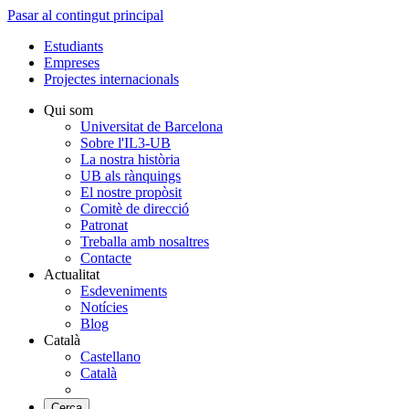
Pasar al contingut principal
Estudiants
Empreses
Projectes internacionals
Qui som
Universitat de Barcelona
Sobre l'IL3-UB
La nostra història
UB als rànquings
El nostre propòsit
Comitè de direcció
Patronat
Treballa amb nosaltres
Contacte
Actualitat
Esdeveniments
Notícies
Blog
Català
Castellano
Català
Cerca