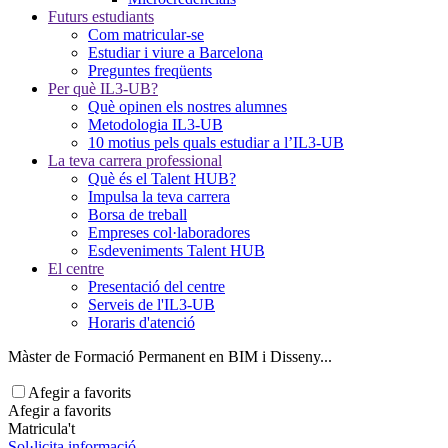
Futurs estudiants
Com matricular-se
Estudiar i viure a Barcelona
Preguntes freqüents
Per què IL3-UB?
Què opinen els nostres alumnes
Metodologia IL3-UB
10 motius pels quals estudiar a l’IL3-UB
La teva carrera professional
Què és el Talent HUB?
Impulsa la teva carrera
Borsa de treball
Empreses col·laboradores
Esdeveniments Talent HUB
El centre
Presentació del centre
Serveis de l'IL3-UB
Horaris d'atenció
Màster de Formació Permanent en BIM i Disseny...
Afegir a favorits
Afegir a favorits
Matricula't
Sol·licita informació