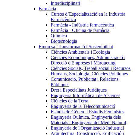
Interdisciplinari
Farmàcia
Cursos d’Especialització en la Industria
Farmacèutica
Farmàcia - Indústria farmacèutica
Farmàcia - Oficina de farmàcia
Química
Biotecnologia
Empresa, Transformació i Sostenibilitat
Ciències Ambientals i Ecologia
Ciències Econòmiques, Administració i
Direcció d'Empreses i Màrqueting
Ciències Socials, Treball social i Recursos
Humans, Sociologia, Ciències Polítiques
Comunicació, Publicitat i Relacions
Públiques
Dret i Especialitats Jurídiques
Enginyeria Informàtica i de Sistemes
Ciències de la Terra
Enginyeria de la Telecomunicació
Estudis de Gènere i Estudis Feministes
Enginyeria Química, Enginyeria dels
Materials i Enginyeria del Medi Natural
Enginyeria de l'Organització Industrial
Arquitectura, Construcció, Edificació i