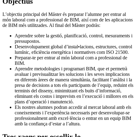
Objectius
L’objectiu principal del Máster és preparar l’alumne per entrar al
món laboral com a professional de BIM, així com de les aplicacions
de BIM més utilitzades. Al final del Màster podràs:
Aprendre sobre la gestió, planificació, control, mesuraments i
pressupostos.
Desenvolupament global d’instal•lacions, estructures, control
lumínic, eficiència energètica i normatives com ISO 21500.
Preparar-te per entrar al món laboral com a professional de
BIM.
Aprendre metodologies i programari BIM, que et permetrà
avaluar i previsualitzar les solucions i les seves implicacions
en diferents àrees de manera simultània, facilitant l’anàlisi i la
presa de decisions a tots els participants de l’equip, reduint els
terminis del disseny, minimitzant els buits d’informació,
eliminant els costos i imprevists en l’execució i millores en els
plans d’operació i manutenció.
Els nostres alumnes podran accedir al mercat laboral amb els
coneixements i l’experiència necessaris per desenvolupar-se
professionalment amb excel·lència o entrar en un equip BIM
amb la confiança d’estar a l’altura.
Tres raons per escollir-lo