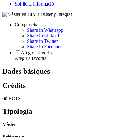
Sol·licita informació
Comparteix
Share in Whatsapp
Share in LinkedIn
Share in Twitter
Share in Facebook
Afegir a favorits
Afegir a favorits
Dades bàsiques
Crèdits
60 ECTS
Tipologia
Màster