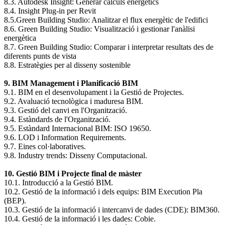
8.3. Autodesk Insight: Generar càlculs energètics
8.4. Insight Plug-in per Revit
8.5.Green Building Studio: Analitzar el flux energètic de l'edifici
8.6. Green Building Studio: Visualització i gestionar l'anàlisi
energètica
8.7. Green Building Studio: Comparar i interpretar resultats des de
diferents punts de vista
8.8. Estratègies per al disseny sostenible
9. BIM Management i Planificació BIM
9.1. BIM en el desenvolupament i la Gestió de Projectes.
9.2. Avaluació tecnològica i maduresa BIM.
9.3. Gestió del canvi en l'Organització.
9.4. Estàndards de l'Organització.
9.5. Estàndard Internacional BIM: ISO 19650.
9.6. LOD i Information Requirements.
9.7. Eines col·laboratives.
9.8. Industry trends: Disseny Computacional.
10. Gestió BIM i Projecte final de màster
10.1. Introducció a la Gestió BIM.
10.2.
Gestió de la informació i dels equips: BIM Execution Pla
(BEP).
10.3.
Gestió de la informació i intercanvi de dades (CDE): BIM360.
10.4.
Gestió de la informació i les dades: Cobie.