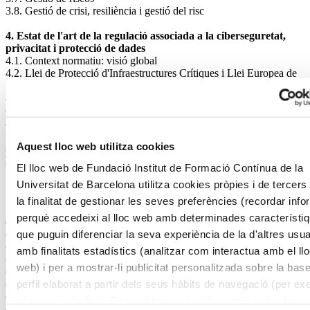
3.8. Gestió de crisi, resiliència i gestió del risc
4. Estat de l'art de la regulació associada a la ciberseguretat,
privacitat i protecció de dades
4.1. Context normatiu: visió global
4.2. Llei de Protecció d'Infraestructures Crítiques i Llei Europea de
Seguretat de les Xarxes i Sistemes d'Informació
4.3. Esquema Nacional de Seguretat en l'àmbit de l'administració
electrònica
4.4. Fonaments del Reglament Europeu de Protecció de Dades
Aquest lloc web utilitza cookies
5. Anàlisi d'impacte, anàlisi de risc i presa de decisions.
Establiment d'un programa de ciberseguretat
El lloc web de Fundació Institut de Formació Contínua de la
5.1. Anàlisi d'impacte al negoci
Universitat de Barcelona utilitza cookies pròpies i de tercer
5.2. Anàlisi de riscos
5.3. Establiment d'un programa de ciberseguretat
la finalitat de gestionar les seves preferències (recordar inf
perquè accedeixi al lloc web amb determinades característi
6. Ciberseguretat en sistemes d'informació
que puguin diferenciar la seva experiència de la d'altres usua
6.1. Polítiques, normes, procediments i instruccions tècniques
6.2. Tipus de mesures
amb finalitats estadístics (analitzar com interactua amb el ll
6.3. Alguns dominis i objectius de seguretat organitzatius
web) i per a mostrar-li publicitat personalitzada sobre la bas
6.4. Alguns dominis i objectius de seguretat tècnics i procedimentals
perfil elaborat a partir dels seus hàbits de navegació (per ex
6.5. Hacking ètic, gestió de vulnerabilitats i enginyeria inversa
6.6. Desenvolupament segur d'aplicacions (SSDLC)
pàgines visitades). Per a obtenir més informació sobre les c
6.7. Seguretat en entorns mòbils, Cloud, Big Data i arquitectures de