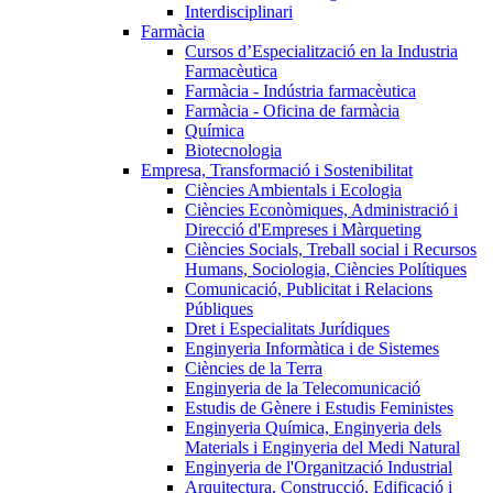
Interdisciplinari
Farmàcia
Cursos d’Especialització en la Industria
Farmacèutica
Farmàcia - Indústria farmacèutica
Farmàcia - Oficina de farmàcia
Química
Biotecnologia
Empresa, Transformació i Sostenibilitat
Ciències Ambientals i Ecologia
Ciències Econòmiques, Administració i
Direcció d'Empreses i Màrqueting
Ciències Socials, Treball social i Recursos
Humans, Sociologia, Ciències Polítiques
Comunicació, Publicitat i Relacions
Públiques
Dret i Especialitats Jurídiques
Enginyeria Informàtica i de Sistemes
Ciències de la Terra
Enginyeria de la Telecomunicació
Estudis de Gènere i Estudis Feministes
Enginyeria Química, Enginyeria dels
Materials i Enginyeria del Medi Natural
Enginyeria de l'Organització Industrial
Arquitectura, Construcció, Edificació i