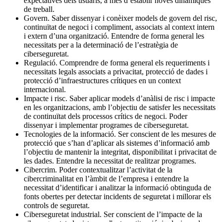
expectatives dels usuaris, a més d’establir noves dinàmiques
de treball.
Govern. Saber dissenyar i conèixer models de govern del risc,
continuïtat de negoci i compliment, associats al context intern
i extern d’una organització. Entendre de forma general les
necessitats per a la determinació de l’estratègia de
ciberseguretat.
Regulació. Comprendre de forma general els requeriments i
necessitats legals associats a privacitat, protecció de dades i
protecció d’infraestructures crítiques en un context
internacional.
Impacte i risc. Saber aplicar models d’anàlisi de risc i impacte
en les organitzacions, amb l’objectiu de satisfer les necessitats
de continuïtat dels processos crítics de negoci. Poder
dissenyar i implementar programes de ciberseguretat.
Tecnologies de la informació. Ser conscient de les mesures de
protecció que s’han d’aplicar als sistemes d’informació amb
l’objectiu de mantenir la integritat, disponibilitat i privacitat de
les dades. Entendre la necessitat de realitzar programes.
Cibercrim. Poder contextualitzar l’activitat de la
cibercriminalitat en l’àmbit de l’empresa i entendre la
necessitat d’identificar i analitzar la informació obtinguda de
fonts obertes per detectar incidents de seguretat i millorar els
controls de seguretat.
Ciberseguretat industrial. Ser conscient de l’impacte de la