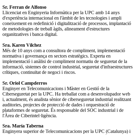
Sr. Ferran de Alfonso
Llicenciat en Enginyeria Informàtica per la UPC amb 14 anys
d'experiència internacional en l'àmbit de les tecnologies i ampli
coneixement en redefinició i digitalització de processos, implantació
de metodologies de treball àgils, alineament d'estructures
organitzatives i banca digital.
Sra. Karen Vílchez
Més de 10 anys com a consultora de compliment, implementació
normativa i governança en sectors estratègics. Experta en
implementació i anàlisi de compliment normatiu de seguretat de la
informació, sistemes de control industrial, seguretat d'infraestructures
crítiques, continuïtat de negoci i riscos.
Sr. Oriol Campderros
Enginyer en Telecomunicacions i Màster en Gestió de la
Ciberseguretat per la UPC. Ha treballat com a desenvolupador web
i, actualment, és analista sènior de ciberseguretat industrial realitzant
auditories, projectes de protecció de dades i orquestració de
plataformes de seguretat. És responsable del SOC industrial i de
l'Àrea de Ciberintel·ligència.
Sra. María Taberna
Enginyera superior de Telecomunicacions per la UPC (Catalunya) i