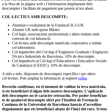
a la fitxa de la pàgina web i t’informarem àmpliament dels
descomptes i facilitats de pagament que posem al teu abast.
COL·LECTIUS AMB DESCOMPTE:
Alumnat o exalumnat de la Fundació IL3-UB.
Alumni UB amb quota Màster.
Col·legis, associacions professionals i altres entitats amb
conveni de col·laboració.
Col·lectius amb descompte matrícula corporativa o entitat
col·laboradora.
Col·legiats/des del Col·legi d’Enginyers Graduats i Enginyers
Tècnics Industrials de Barcelona. 10% de descompte.
Col·legiades/ts al Col·legi d’Educadores i Educadors Socials
de Catalunya (CEESC). 10% de descompte.
A més a més, disposem de descomptes específics i per altres
col·lectius. Pots ampliar la informació al següent
enllaç
Recorda confirmar, en el moment de validar la teva matrícula,
si ets beneficiari d'algun dels nostres descomptes. L’aplicació
dels descomptes no té caràcter retroactiu. Per poder beneficiar-
te de qualsevol descompte ofert per l’Institut de Formació
Contínua de la Universitat de Barcelona hauràs d’acreditar
degudament que ets beneficiari abans de l’inici del curs. Si tens