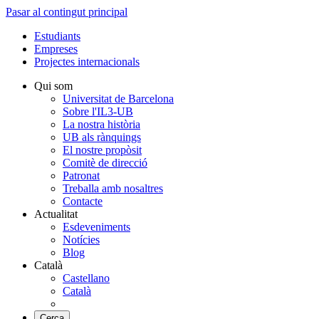
Pasar al contingut principal
Estudiants
Empreses
Projectes internacionals
Qui som
Universitat de Barcelona
Sobre l'IL3-UB
La nostra història
UB als rànquings
El nostre propòsit
Comitè de direcció
Patronat
Treballa amb nosaltres
Contacte
Actualitat
Esdeveniments
Notícies
Blog
Català
Castellano
Català
Cerca