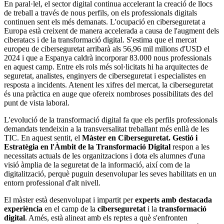
En paral·lel, el sector digital continua accelerant la creació de llocs
de treball a través de nous perfils, on els professionals digitals
continuen sent els més demanats. L'ocupació en ciberseguretat a
Europa està creixent de manera accelerada a causa de l'augment dels
ciberatacs i de la transformació digital. S'estima que el mercat
europeu de ciberseguretat arribarà als 56,96 mil milions d'USD el
2024 i que a Espanya caldrà incorporar 83.000 nous professionals
en aquest camp. Entre els rols més sol·licitats hi ha arquitectes de
seguretat, analistes, enginyers de ciberseguretat i especialistes en
resposta a incidents. Atenent les xifres del mercat, la ciberseguretat
és una pràctica en auge que ofereix nombroses possibilitats des del
punt de vista laboral.
L'evolució de la transformació digital fa que els perfils professionals
demandats tendeixin a la transversalitat treballant més enllà de les
TIC. En aquest sentit, el
Màster en Ciberseguretat. Gestió i
Estratègia en l'Àmbit de la Transformació Digital
respon a les
necessitats actuals de les organitzacions i dota els alumnes d'una
visió àmplia de la seguretat de la informació, així com de la
digitalització, perquè puguin desenvolupar les seves habilitats en un
entorn professional d'alt nivell.
El màster està desenvolupat i impartit per
experts amb destacada
experiència
en el camp de la
ciberseguretat
i la
transformació
digital
. Amés, està alineat amb els reptes a què s'enfronten