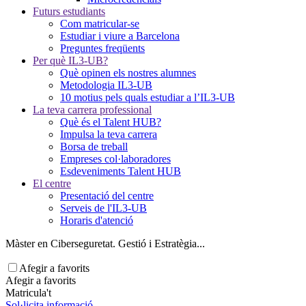
Futurs estudiants
Com matricular-se
Estudiar i viure a Barcelona
Preguntes freqüents
Per què IL3-UB?
Què opinen els nostres alumnes
Metodologia IL3-UB
10 motius pels quals estudiar a l’IL3-UB
La teva carrera professional
Què és el Talent HUB?
Impulsa la teva carrera
Borsa de treball
Empreses col·laboradores
Esdeveniments Talent HUB
El centre
Presentació del centre
Serveis de l'IL3-UB
Horaris d'atenció
Màster en Ciberseguretat. Gestió i Estratègia...
Afegir a favorits
Afegir a favorits
Matricula't
Sol·licita informació