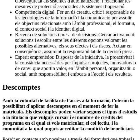
ciberseguretat als sistemes d'automatització, i relacionar les
mesures de protecció associades als sistemes d’operació.
Competència digital. Fer un ús creatiu, crític i responsable de
les tecnologies de la informació i la comunicació per assolir
els objectius relacionats amb l'àmbit professional, el formatiu,
el context social i la identitat digital.
Recerca de solucions i presa de decisions. Cercar activament
solucions i escollir entre les diferents opcions valorant les
possibles alternatives, els seus efectes i els riscos. Actuar en
conseqüència, assumint la responsabilitat de la decisió presa.
Esperit emprenedor. Disposar de la iniciativa, la proactivitat i
la constància necessàries per impulsar projectes, innovadors o
de canvi que aportin valor, en l’àmbit personal, organitzatiu o
social, amb responsabilitat i enfocats a l’acció i els resultats.
Descomptes
Amb la voluntat de facilitar-te l’accés a la formació, t’oferim la
possibilitat d’aplicar descomptes en el moment de fer la
matrícula. Els descomptes poden variar segons el tipus d'estudis
o la titulació que vulguis cursar i el nombre de crèdits del
programa en el qual et vols matricular, el col·lectiu, i la
comunitat a la qual puguis acreditar la condició de beneficiari.
Posa’t en contacte amb nosaltres a través del formulari que trobaràs