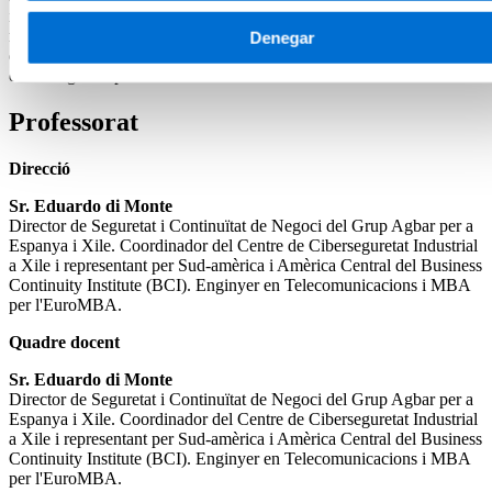
impacte en l’àmbit de la seguretat de la informació, l’estat de l’art en
matèria normativa i protecció de dades, així com en la gestió integral
Denegar
de la ciberseguretat i la digitalització des d’un punt de vista
d’estratègia corporativa.
Professorat
Direcció
Sr. Eduardo di Monte
Director de Seguretat i Continuïtat de Negoci del Grup Agbar per a
Espanya i Xile. Coordinador del Centre de Ciberseguretat Industrial
a Xile i representant per Sud-amèrica i Amèrica Central del Business
Continuity Institute (BCI). Enginyer en Telecomunicacions i MBA
per l'EuroMBA.
Quadre docent
Sr. Eduardo di Monte
Director de Seguretat i Continuïtat de Negoci del Grup Agbar per a
Espanya i Xile. Coordinador del Centre de Ciberseguretat Industrial
a Xile i representant per Sud-amèrica i Amèrica Central del Business
Continuity Institute (BCI). Enginyer en Telecomunicacions i MBA
per l'EuroMBA.