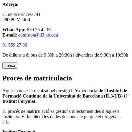
Adreça:
C. de la Princesa, 41
28008. Madrid
WhatsApp:
630 25 42 67
E-mail:
admision@il3.ub.edu
91 559 27 86
De dilluns a dijous de 9:30h a 20:30h i divendres de 9:30h a 18:30h
Tanca
Procés de matriculació
Aquest curs està recolzat pel prestigi i l’experiència
de l'Institut de
Formació Contínua de la Universitat de Barcelona (IL3-UB)
i l’
Institut Forymat.
El procés de matriculació es gestiona directament des d’aquesta
institució. Et facilitem les dades de contacte perquè et dirigeixis a
ells.
Institut Forymat.