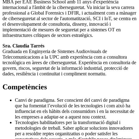
MBA per EAE Business School amb 11 anys d'experiència
internacional a l'àmbit de la ciberseguretat. Va iniciar la seva carrera
professional a Global Forensics i DFIR, i actualment com a mànager
de ciberseguretat al sector de l'automatització, SCI i IoT, se centra en
el desenvolupament de consultoria, disseny, innovació i
implementació de mesures de seguretat per a sistemes OT en
infraestructures crítiques de sectors estratègics.
Sra. Claudia Tarrés
Graduada en Enginyeria de Sistemes Audiovisuals de
Telecomunicacions a la UPC amb experiència com a consultora
tecnològica en àrees de ciberseguretat. Experiència en consultoria de
govern, riscos, seguretat de la informació industrial, protecció de
dades, resiliència i continuïtat i compliment normatiu.
Competències
Canvi de paradigma. Ser conscient del canvi de paradigma
que ha fomentat l’evolució de les tecnologies i com això ha
influenciat en els hàbits dels consumidors i en la necessitat de
les empreses a adaptar-se a aquest nou context.
Tecnologies habilitadores per la transformació digital i
metodologies de treball. Saber aplicar solucions innovadores
per a resoldre reptes organitzatius o poder satisfer les