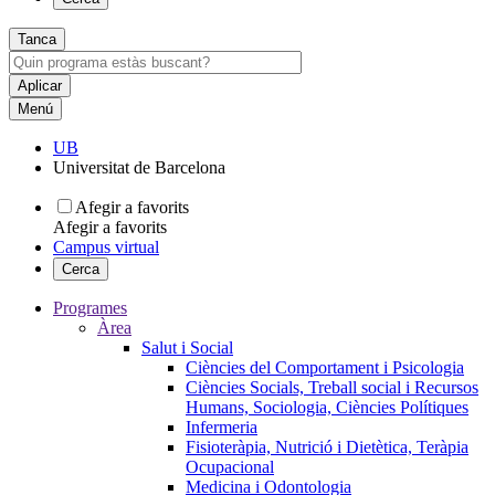
Tanca
Menú
UB
Universitat de Barcelona
Afegir a favorits
Afegir a favorits
Campus virtual
Cerca
Programes
Àrea
Salut i Social
Ciències del Comportament i Psicologia
Ciències Socials, Treball social i Recursos
Humans, Sociologia, Ciències Polítiques
Infermeria
Fisioteràpia, Nutrició i Dietètica, Teràpia
Ocupacional
Medicina i Odontologia