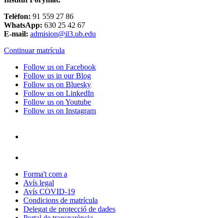
Telèfon:
91 559 27 86
WhatsApp:
630 25 42 67
E-mail:
admision@il3.ub.edu
Continuar matrícula
Follow us on Facebook
Follow us in our Blog
Follow us on Bluesky
Follow us on LinkedIn
Follow us on Youtube
Follow us on Instagram
Forma't com a
Avís legal
Avís COVID-19
Condicions de matrícula
Delegat de protecció de dades
Portal de transparència