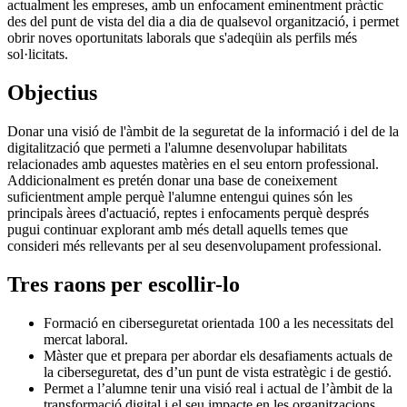
actualment les empreses, amb un enfocament eminentment pràctic
des del punt de vista del dia a dia de qualsevol organització, i permet
obrir noves oportunitats laborals que s'adeqüin als perfils més
sol·licitats.
Objectius
Donar una visió de l'àmbit de la seguretat de la informació i del de la
digitalització que permeti a l'alumne desenvolupar habilitats
relacionades amb aquestes matèries en el seu entorn professional.
Addicionalment es pretén donar una base de coneixement
suficientment ample perquè l'alumne entengui quines són les
principals àrees d'actuació, reptes i enfocaments perquè després
pugui continuar explorant amb més detall aquells temes que
consideri més rellevants per al seu desenvolupament professional.
Tres raons per escollir-lo
Formació en ciberseguretat orientada 100 a les necessitats del
mercat laboral.
Màster que et prepara per abordar els desafiaments actuals de
la ciberseguretat, des d’un punt de vista estratègic i de gestió.
Permet a l’alumne tenir una visió real i actual de l’àmbit de la
transformació digital i el seu impacte en les organitzacions.