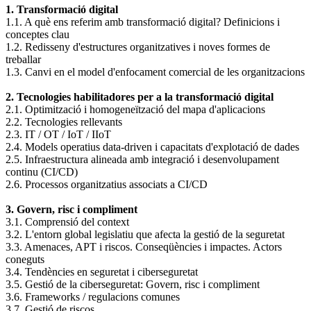
1. Transformació digital
1.1. A què ens referim amb transformació digital? Definicions i
conceptes clau
1.2. Redisseny d'estructures organitzatives i noves formes de
treballar
1.3. Canvi en el model d'enfocament comercial de les organitzacions
2. Tecnologies habilitadores per a la transformació digital
2.1. Optimització i homogeneïtzació del mapa d'aplicacions
2.2. Tecnologies rellevants
2.3. IT / OT / IoT / IIoT
2.4. Models operatius data-driven i capacitats d'explotació de dades
2.5. Infraestructura alineada amb integració i desenvolupament
continu (CI/CD)
2.6. Processos organitzatius associats a CI/CD
3. Govern, risc i compliment
3.1. Comprensió del context
3.2. L'entorn global legislatiu que afecta la gestió de la seguretat
3.3. Amenaces, APT i riscos. Conseqüències i impactes. Actors
coneguts
3.4. Tendències en seguretat i ciberseguretat
3.5. Gestió de la ciberseguretat: Govern, risc i compliment
3.6. Frameworks / regulacions comunes
3.7. Gestió de riscos