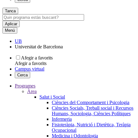
Tanca
Menú
UB
Universitat de Barcelona
Afegir a favorits
Afegir a favorits
Campus virtual
Cerca
Programes
Àrea
Salut i Social
Ciències del Comportament i Psicologia
Ciències Socials, Treball social i Recursos
Humans, Sociologia, Ciències Polítiques
Infermeria
Fisioteràpia, Nutrició i Dietètica, Teràpia
Ocupacional
Medicina i Odontologia