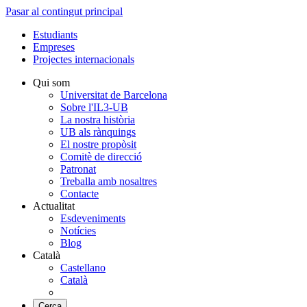
Pasar al contingut principal
Estudiants
Empreses
Projectes internacionals
Qui som
Universitat de Barcelona
Sobre l'IL3-UB
La nostra història
UB als rànquings
El nostre propòsit
Comitè de direcció
Patronat
Treballa amb nosaltres
Contacte
Actualitat
Esdeveniments
Notícies
Blog
Català
Castellano
Català
Cerca