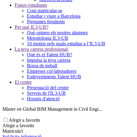
Futurs estudiants
Com matricular-se
Estudiar i viure a Barcelona
Preguntes freqüents
Per què IL3-UB?
Què opinen els nostres alumnes
Metodologia IL3-UB
10 motius pels quals estudiar a l’IL3-UB
La teva carrera professional
Què és el Talent HUB?
Impulsa la teva carrera
Borsa de treball
Empreses col·laboradores
Esdeveniments Talent HUB
El centre
Presentació del centre
Serveis de l'IL3-UB
Horaris d'atenció
Màster en Global BIM Management in Civil Engi...
Afegir a favorits
Afegir a favorits
Matricula't
Sol·licita informació