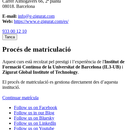
Carrer Almogàvers 66, 2ª planta
08018. Barcelona
E-mail:
info@e-zigurat.com
Web:
https://www.e-zigurat.com/es/
933 00 12 10
Tanca
Procés de matriculació
Aquest curs està recolzat pel prestigi i l’experiència de l'
Institut de
Formació Contínua de la Universitat de Barcelona (IL3-UB)
i
Zigurat Global Institute of Technology
.
El procés de matriculació es gestiona directament des d’aquesta
institució.
Continuar matrícula
Follow us on Facebook
Follow us in our Blog
Follow us on Bluesky
Follow us on LinkedIn
Follow us on Youtube