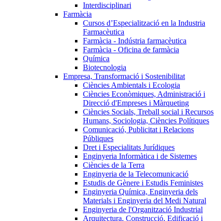
Interdisciplinari
Farmàcia
Cursos d’Especialització en la Industria
Farmacèutica
Farmàcia - Indústria farmacèutica
Farmàcia - Oficina de farmàcia
Química
Biotecnologia
Empresa, Transformació i Sostenibilitat
Ciències Ambientals i Ecologia
Ciències Econòmiques, Administració i
Direcció d'Empreses i Màrqueting
Ciències Socials, Treball social i Recursos
Humans, Sociologia, Ciències Polítiques
Comunicació, Publicitat i Relacions
Públiques
Dret i Especialitats Jurídiques
Enginyeria Informàtica i de Sistemes
Ciències de la Terra
Enginyeria de la Telecomunicació
Estudis de Gènere i Estudis Feministes
Enginyeria Química, Enginyeria dels
Materials i Enginyeria del Medi Natural
Enginyeria de l'Organització Industrial
Arquitectura, Construcció, Edificació i