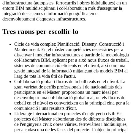
d'infraestructura (autopistes, ferrocarrils i obres hidràuliques) en un
entorn BIM multidisciplinari i col·laboratiu; a més d'assegurar la
integració de sistemes d'informació geogràfica en el
desenvolupament d'aquestes infraestructures.
Tres raons per escollir-lo
Cicle de vida complet: Planificació, Disseny, Construcció i
Manteniment: En el màster competències necessàries per a
dissenyar i modelar infraestructures a partir de la metodologia
col·laborativa BIM, aplicant per a això nous fluxos de treball,
sistemes de comunicació eficients en el núvol, així com una
gestió integral de la informació mitjançant els models BIM al
llarg de tota la vida útil de l'actiu.
Col·laboració global i fluxos de treball reals en el núvol: La
gran varietat de perfils professionals i de nacionalitats dels
participants en el Màster, proporciona un marc ideal per
desenvolupar una col·laboració global real, on els fluxos de
treball en el núvol es converteixen en la principal eina per a la
comunicació i uns resultats d'èxit.
Lideratge internacional en projectes d'enginyeria civil: Els
projectes del Màster s'abordaran des de diferents disciplines
de l'enginyeria civil: obres viàries, ferroviàries i hidràuliques,
per a cadascuna de les fases del projecte. L'objectiu principal