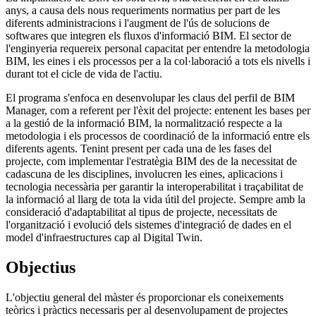
anys, a causa dels nous requeriments normatius per part de les
diferents administracions i l'augment de l'ús de solucions de
softwares que integren els fluxos d'informació BIM. El sector de
l'enginyeria requereix personal capacitat per entendre la metodologia
BIM, les eines i els processos per a la col·laboració a tots els nivells i
durant tot el cicle de vida de l'actiu.
El programa s'enfoca en desenvolupar les claus del perfil de BIM
Manager, com a referent per l'èxit del projecte: entenent les bases per
a la gestió de la informació BIM, la normalització respecte a la
metodologia i els processos de coordinació de la informació entre els
diferents agents. Tenint present per cada una de les fases del
projecte, com implementar l'estratègia BIM des de la necessitat de
cadascuna de les disciplines, involucren les eines, aplicacions i
tecnologia necessària per garantir la interoperabilitat i traçabilitat de
la informació al llarg de tota la vida útil del projecte. Sempre amb la
consideració d'adaptabilitat al tipus de projecte, necessitats de
l'organització i evolució dels sistemes d'integració de dades en el
model d'infraestructures cap al Digital Twin.
Objectius
L'objectiu general del màster és proporcionar els coneixements
teòrics i pràctics necessaris per al desenvolupament de projectes