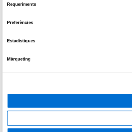
Requeriments
de
consentiment
Preferències
Estadístiques
Màrqueting