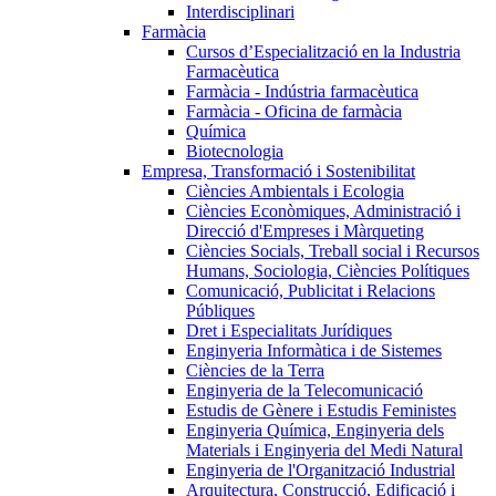
Interdisciplinari
Farmàcia
Cursos d’Especialització en la Industria
Farmacèutica
Farmàcia - Indústria farmacèutica
Farmàcia - Oficina de farmàcia
Química
Biotecnologia
Empresa, Transformació i Sostenibilitat
Ciències Ambientals i Ecologia
Ciències Econòmiques, Administració i
Direcció d'Empreses i Màrqueting
Ciències Socials, Treball social i Recursos
Humans, Sociologia, Ciències Polítiques
Comunicació, Publicitat i Relacions
Públiques
Dret i Especialitats Jurídiques
Enginyeria Informàtica i de Sistemes
Ciències de la Terra
Enginyeria de la Telecomunicació
Estudis de Gènere i Estudis Feministes
Enginyeria Química, Enginyeria dels
Materials i Enginyeria del Medi Natural
Enginyeria de l'Organització Industrial
Arquitectura, Construcció, Edificació i