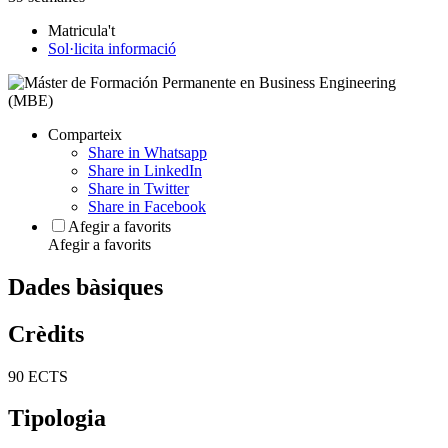
Matricula't
Sol·licita informació
Comparteix
Share in Whatsapp
Share in LinkedIn
Share in Twitter
Share in Facebook
Afegir a favorits
Afegir a favorits
Dades bàsiques
Crèdits
90 ECTS
Tipologia