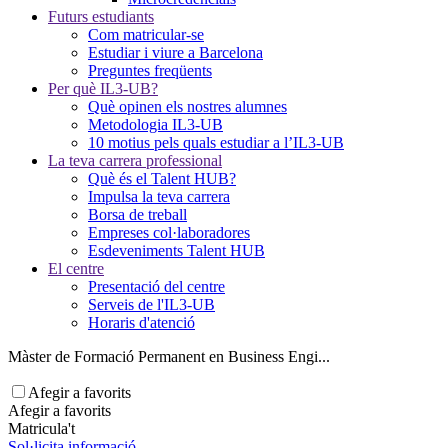
Futurs estudiants
Com matricular-se
Estudiar i viure a Barcelona
Preguntes freqüents
Per què IL3-UB?
Què opinen els nostres alumnes
Metodologia IL3-UB
10 motius pels quals estudiar a l’IL3-UB
La teva carrera professional
Què és el Talent HUB?
Impulsa la teva carrera
Borsa de treball
Empreses col·laboradores
Esdeveniments Talent HUB
El centre
Presentació del centre
Serveis de l'IL3-UB
Horaris d'atenció
Màster de Formació Permanent en Business Engi...
Afegir a favorits
Afegir a favorits
Matricula't
Sol·licita informació