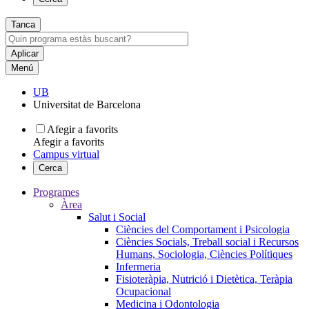
Tanca
Menú
UB
Universitat de Barcelona
Afegir a favorits
Afegir a favorits
Campus virtual
Cerca
Programes
Àrea
Salut i Social
Ciències del Comportament i Psicologia
Ciències Socials, Treball social i Recursos
Humans, Sociologia, Ciències Polítiques
Infermeria
Fisioteràpia, Nutrició i Dietètica, Teràpia
Ocupacional
Medicina i Odontologia