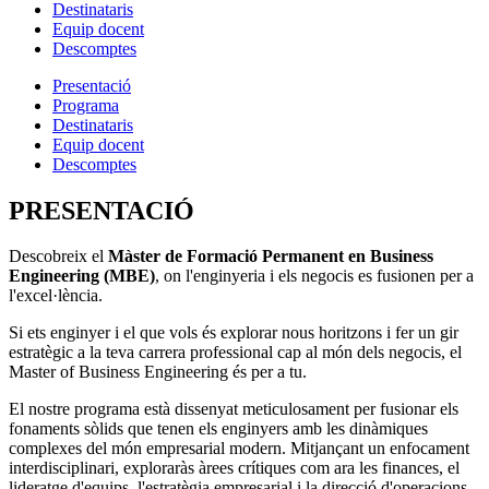
Destinataris
Equip docent
Descomptes
Presentació
Programa
Destinataris
Equip docent
Descomptes
PRESENTACIÓ
Descobreix el
Màster de Formació Permanent en Business
Engineering (MBE)
, on l'enginyeria i els negocis es fusionen per a
l'excel·lència.
Si ets enginyer i el que vols és explorar nous horitzons i fer un gir
estratègic a la teva carrera professional cap al món dels negocis, el
Master of Business Engineering és per a tu.
El nostre programa està dissenyat meticulosament per fusionar els
fonaments sòlids que tenen els enginyers amb les dinàmiques
complexes del món empresarial modern. Mitjançant un enfocament
interdisciplinari, exploraràs àrees crítiques com ara les finances, el
lideratge d'equips, l'estratègia empresarial i la direcció d'operacions.