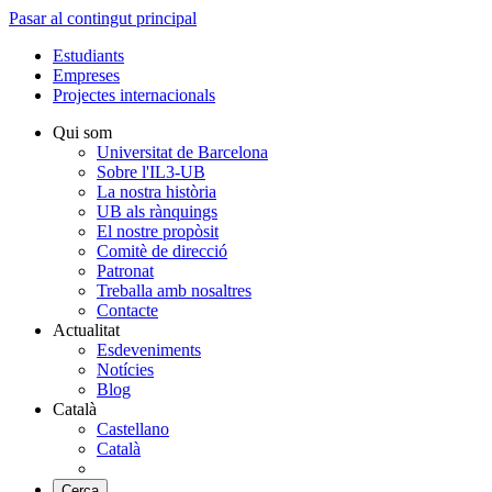
Pasar al contingut principal
Estudiants
Empreses
Projectes internacionals
Qui som
Universitat de Barcelona
Sobre l'IL3-UB
La nostra història
UB als rànquings
El nostre propòsit
Comitè de direcció
Patronat
Treballa amb nosaltres
Contacte
Actualitat
Esdeveniments
Notícies
Blog
Català
Castellano
Català
Cerca