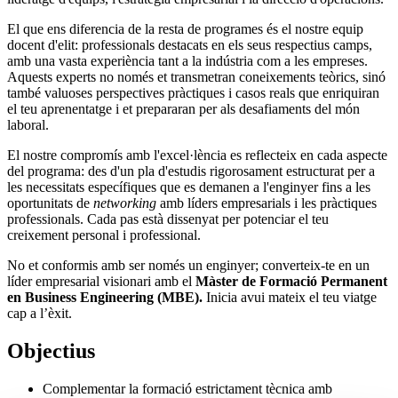
El que ens diferencia de la resta de programes és el nostre equip
docent d'elit: professionals destacats en els seus respectius camps,
amb una vasta experiència tant a la indústria com a les empreses.
Aquests experts no només et transmetran coneixements teòrics, sinó
també valuoses perspectives pràctiques i casos reals que enriquiran
el teu aprenentatge i et prepararan per als desafiaments del món
laboral.
El nostre compromís amb l'excel·lència es reflecteix en cada aspecte
del programa: des d'un pla d'estudis rigorosament estructurat per a
les necessitats específiques que es demanen a l'enginyer fins a les
oportunitats de
networking
amb líders empresarials i les pràctiques
professionals. Cada pas està dissenyat per potenciar el teu
creixement personal i professional.
No et conformis amb ser només un enginyer; converteix-te en un
líder empresarial visionari amb el
Màster de Formació Permanent
en Business Engineering (MBE).
Inicia avui mateix el teu viatge
cap a l’èxit.
Objectius
Complementar la formació estrictament tècnica amb