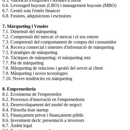
6.5. Valoració d'empreses i sortides a borsa
6.6. Leveraged buyouts (LBO) i management buyouts (MBO)
6.7. Gestió sota l'estrès financer
6.8. Fusions, adquisicions i escissions
7. Màrqueting i Vendes
7.1. Dimensió del màrqueting
7.2. Comprensió del mercat: el mercat i el seu entorn
7.3. Comprensió del comportament de compra del consumidor
7.4. Recerca comercial i sistemes d'informació de màrqueting
7.5. Estratègies de màrqueting
7.6. Tàctiques de màrqueting: el màrqueting mix
7.7. Pla de màrqueting
7.8. Màrqueting de relacions i gestió del servei al client
7.9. Màrqueting i noves tecnologies
7.10. Noves tendències en màrqueting
8. Emprenedoria
8.1. Ecosistema de l'emprenedor
8.2. Processos d'innovació en l'emprenedoria
8.3. Desenvolupament del model de negoci
8.4. Filosofia lean startup
8.5. Finançament privat i finançament públic
8.6. Investment deck: presentació a inversors
8.7. Àmbit legal