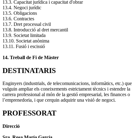
13.3. Capacitat jurídica i capacitat d'obrar
13.4. Negoci jurídic
13.5. Obligacions
13.6. Contractes
13.7. Dret processal civil
13.8. Introducció al dret mercantil
13.9. Societat limitada
13.10. Societat anònima
13.11. Fusió i escissió
14. Treball de Fi de Màster
DESTINATARIS
Enginyers (industrials, de telecomunicacions, informàtics, etc.) que
vulguin ampliar els coneixements estrictament tècnics i estendre la
carrera professional al món de la gestió empresarial, les finances o
l’emprenedoria, i que cerquin adquirir una visió de negoci.
PROFESSORAT
Direcció
Sra. Rosa María García