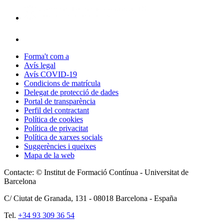
Forma't com a
Avís legal
Avís COVID-19
Condicions de matrícula
Delegat de protecció de dades
Portal de transparència
Perfil del contractant
Política de cookies
Política de privacitat
Política de xarxes socials
Suggerències i queixes
Mapa de la web
Contacte: © Institut de Formació Contínua - Universitat de
Barcelona
C/ Ciutat de Granada, 131 -
08018
Barcelona - España
Tel.
+34 93 309 36 54