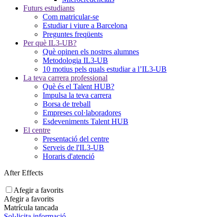
Futurs estudiants
Com matricular-se
Estudiar i viure a Barcelona
Preguntes freqüents
Per què IL3-UB?
Què opinen els nostres alumnes
Metodologia IL3-UB
10 motius pels quals estudiar a l’IL3-UB
La teva carrera professional
Què és el Talent HUB?
Impulsa la teva carrera
Borsa de treball
Empreses col·laboradores
Esdeveniments Talent HUB
El centre
Presentació del centre
Serveis de l'IL3-UB
Horaris d'atenció
After Effects
Afegir a favorits
Afegir a favorits
Matrícula tancada
Sol·licita informació