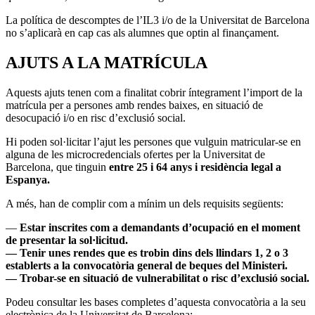
La política de descomptes de l’IL3 i/o de la Universitat de Barcelona
no s’aplicarà en cap cas als alumnes que optin al finançament.
AJUTS A LA MATRÍCULA
Aquests ajuts tenen com a finalitat cobrir íntegrament l’import de la
matrícula per a persones amb rendes baixes, en situació de
desocupació i/o en risc d’exclusió social.
Hi poden sol·licitar l’ajut les persones que vulguin matricular-se en
alguna de les microcredencials ofertes per la Universitat de
Barcelona, que tinguin
entre 25 i 64 anys i residència legal a
Espanya.
A més, han de complir com a mínim un dels requisits següents:
—
Estar inscrites com a demandants d’ocupació en el moment
de presentar la sol·licitud.
— Tenir unes rendes que es trobin dins dels llindars 1, 2 o 3
establerts a la convocatòria general de beques del Ministeri.
— Trobar-se en situació de vulnerabilitat o risc d’exclusió social.
Podeu consultar les bases completes d’aquesta convocatòria a la seu
electrònica de la Universitat de Barcelona: