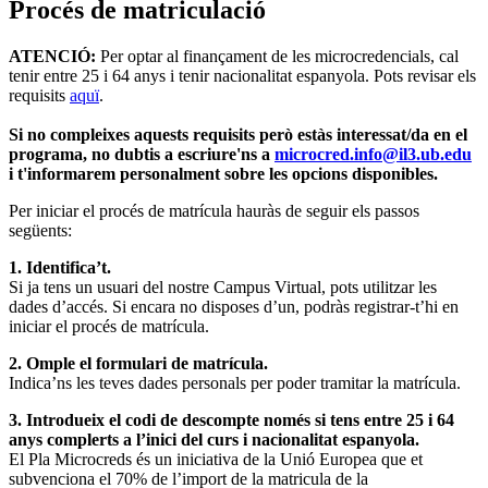
Procés de matriculació
ATENCIÓ:
Per optar al finançament de les microcredencials, cal
tenir entre 25 i 64 anys i tenir nacionalitat espanyola. Pots revisar els
requisits
aquï
.
Si no compleixes aquests requisits però estàs interessat/da en el
programa, no dubtis a escriure'ns a
microcred.info@il3.ub.edu
i t'informarem personalment sobre les opcions disponibles.
Per iniciar el procés de matrícula hauràs de seguir els passos
següents:
1. Identifica’t.
Si ja tens un usuari del nostre Campus Virtual, pots utilitzar les
dades d’accés. Si encara no disposes d’un, podràs registrar-t’hi en
iniciar el procés de matrícula.
2. Omple el formulari de matrícula.
Indica’ns les teves dades personals per poder tramitar la matrícula.
3. Introdueix el codi de descompte només si tens entre 25 i 64
anys complerts a l’inici del curs i nacionalitat espanyola.
El Pla Microcreds és un iniciativa de la Unió Europea que et
subvenciona el 70% de l’import de la matricula de la