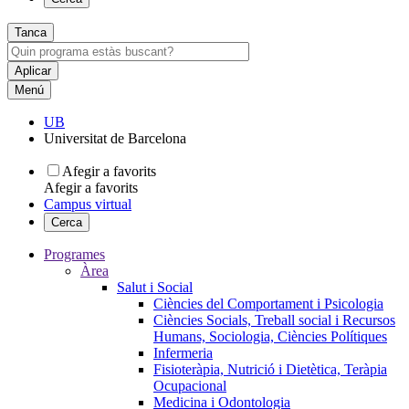
Tanca
Menú
UB
Universitat de Barcelona
Afegir a favorits
Afegir a favorits
Campus virtual
Cerca
Programes
Àrea
Salut i Social
Ciències del Comportament i Psicologia
Ciències Socials, Treball social i Recursos
Humans, Sociologia, Ciències Polítiques
Infermeria
Fisioteràpia, Nutrició i Dietètica, Teràpia
Ocupacional
Medicina i Odontologia