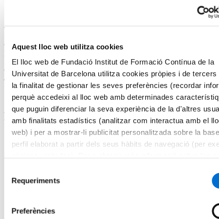
ampliant les teves oportunitats professionals.
Acreditació acadèmica
Certificat de Microcredencial Universitària per la Universitat de
Aquest lloc web utilitza cookies
Barcelona.
El lloc web de Fundació Institut de Formació Contínua de la
Curs propi dissenyat segons les directrius de l’Espai Europeu
Universitat de Barcelona utilitza cookies pròpies i de tercer
d’Educació Superior i equivalent a 3 crèdits ECTS.
la finalitat de gestionar les seves preferències (recordar inf
perquè accedeixi al lloc web amb determinades característi
que puguin diferenciar la seva experiència de la d'altres usua
Programa
amb finalitats estadístics (analitzar com interactua amb el ll
web) i per a mostrar-li publicitat personalitzada sobre la bas
Fonaments de Motion Graphics a After Effects
perfil elaborat a partir dels seus hàbits de navegació (per ex
1.1.Introducció al programari i a les seves eines principals.
pàgines visitades). Per a obtenir més informació sobre les c
pot consultar la
Política de cookies
del lloc web.
Selecció
1.2.Principis d’animació i ús de capes i màscares.
Requeriments
de
1.3. Disseny de gràfics vectorials i tipografies animades.
consentiment
Preferències