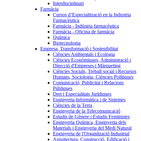
Interdisciplinari
Farmàcia
Cursos d’Especialització en la Industria
Farmacèutica
Farmàcia - Indústria farmacèutica
Farmàcia - Oficina de farmàcia
Química
Biotecnologia
Empresa, Transformació i Sostenibilitat
Ciències Ambientals i Ecologia
Ciències Econòmiques, Administració i
Direcció d'Empreses i Màrqueting
Ciències Socials, Treball social i Recursos
Humans, Sociologia, Ciències Polítiques
Comunicació, Publicitat i Relacions
Públiques
Dret i Especialitats Jurídiques
Enginyeria Informàtica i de Sistemes
Ciències de la Terra
Enginyeria de la Telecomunicació
Estudis de Gènere i Estudis Feministes
Enginyeria Química, Enginyeria dels
Materials i Enginyeria del Medi Natural
Enginyeria de l'Organització Industrial
Arquitectura, Construcció, Edificació i