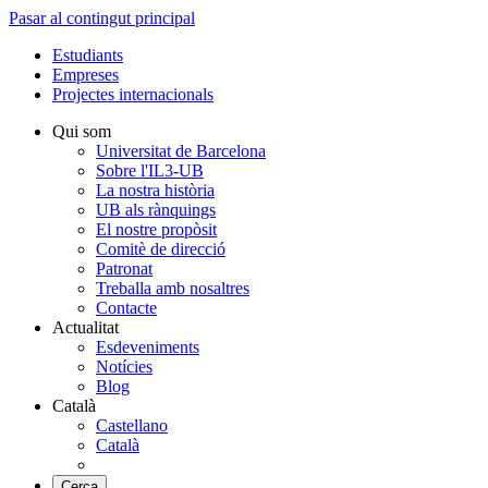
Pasar al contingut principal
Estudiants
Empreses
Projectes internacionals
Qui som
Universitat de Barcelona
Sobre l'IL3-UB
La nostra història
UB als rànquings
El nostre propòsit
Comitè de direcció
Patronat
Treballa amb nosaltres
Contacte
Actualitat
Esdeveniments
Notícies
Blog
Català
Castellano
Català
Cerca