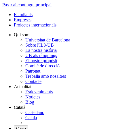
Pasar al contingut principal
Estudiants
Empreses
Projectes internacionals
Qui som
Universitat de Barcelona
Sobre l'IL3-UB
La nostra història
UB als rànquings
El nostre propòsit
Comitè de direcció
Patronat
Treballa amb nosaltres
Contacte
Actualitat
Esdeveniments
Notícies
Blog
Català
Castellano
Català
Cerca