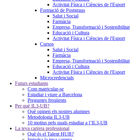
Activitat Física i Ciències de l'Esport
Formació de Postgraus
Salut i Social
Farmàcia
Empresa, Transformació i Sostenibilitat
Educació i Cultura
Activitat Física i Ciències de l'Esport
Cursos
Salut i Social
Farmàcia
Empresa, Transformació i Sostenibilitat
Educació i Cultura
Activitat Física i Ciències de l'Esport
Microcredencials
Futurs estudiants
Com matricular-se
Estudiar i viure a Barcelona
Preguntes freqüents
Per què IL3-UB?
Què opinen els nostres alumnes
Metodologia IL3-UB
10 motius pels quals estudiar a l’IL3-UB
La teva carrera professional
Què és el Talent HUB?
Impulsa la teva carrera