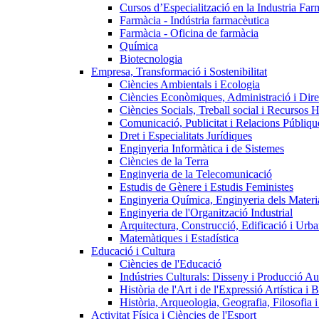
Cursos d’Especialització en la Industria Far
Farmàcia - Indústria farmacèutica
Farmàcia - Oficina de farmàcia
Química
Biotecnologia
Empresa, Transformació i Sostenibilitat
Ciències Ambientals i Ecologia
Ciències Econòmiques, Administració i Dir
Ciències Socials, Treball social i Recursos 
Comunicació, Publicitat i Relacions Públiqu
Dret i Especialitats Jurídiques
Enginyeria Informàtica i de Sistemes
Ciències de la Terra
Enginyeria de la Telecomunicació
Estudis de Gènere i Estudis Feministes
Enginyeria Química, Enginyeria dels Materia
Enginyeria de l'Organització Industrial
Arquitectura, Construcció, Edificació i Urba
Matemàtiques i Estadística
Educació i Cultura
Ciències de l'Educació
Indústries Culturals: Disseny i Producció Au
Història de l'Art i de l'Expressió Artística i B
Història, Arqueologia, Geografia, Filosofia 
Activitat Física i Ciències de l'Esport