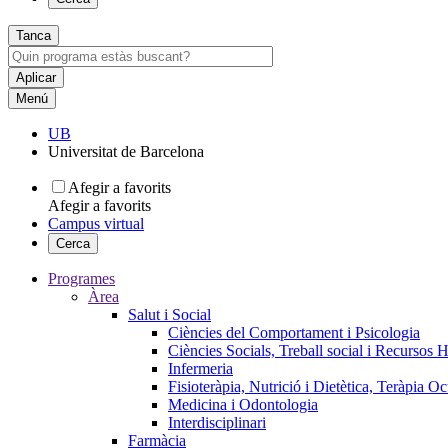
Tanca
Menú
UB
Universitat de Barcelona
Afegir a favorits
Afegir a favorits
Campus virtual
Cerca
Programes
Àrea
Salut i Social
Ciències del Comportament i Psicologia
Ciències Socials, Treball social i Recursos 
Infermeria
Fisioteràpia, Nutrició i Dietètica, Teràpia O
Medicina i Odontologia
Interdisciplinari
Farmàcia