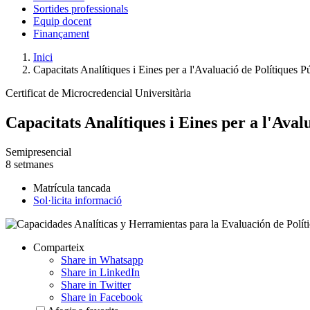
Sortides professionals
Equip docent
Finançament
Inici
Capacitats Analítiques i Eines per a l'Avaluació de Polítiques P
Certificat de Microcredencial Universitària
Capacitats Analítiques i Eines per a l'Aval
Semipresencial
8 setmanes
Matrícula tancada
Sol·licita informació
Comparteix
Share in Whatsapp
Share in LinkedIn
Share in Twitter
Share in Facebook