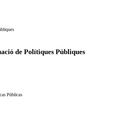
úbliques
uació de Polítiques Públiques