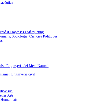
macèutica
ecció d'Empreses i Màrqueting
Humans, Sociologia, Ciències Polítiques
es
ls i Enginyeria del Medi Natural
nisme i Enginyeria civil
diovisual
elles Arts
i Humanitats