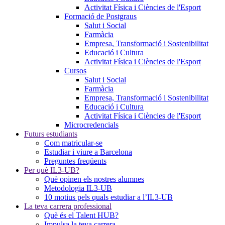
Activitat Física i Ciències de l'Esport
Formació de Postgraus
Salut i Social
Farmàcia
Empresa, Transformació i Sostenibilitat
Educació i Cultura
Activitat Física i Ciències de l'Esport
Cursos
Salut i Social
Farmàcia
Empresa, Transformació i Sostenibilitat
Educació i Cultura
Activitat Física i Ciències de l'Esport
Microcredencials
Futurs estudiants
Com matricular-se
Estudiar i viure a Barcelona
Preguntes freqüents
Per què IL3-UB?
Què opinen els nostres alumnes
Metodologia IL3-UB
10 motius pels quals estudiar a l’IL3-UB
La teva carrera professional
Què és el Talent HUB?
Impulsa la teva carrera