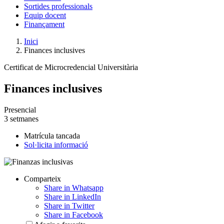
Sortides professionals
Equip docent
Finançament
Inici
Finances inclusives
Certificat de Microcredencial Universitària
Finances inclusives
Presencial
3 setmanes
Matrícula tancada
Sol·licita informació
Comparteix
Share in Whatsapp
Share in LinkedIn
Share in Twitter
Share in Facebook