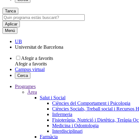
Tanca
Menú
UB
Universitat de Barcelona
Afegir a favorits
Afegir a favorits
Campus virtual
Cerca
Programes
Àrea
Salut i Social
Ciències del Comportament i Psicologia
Ciències Socials, Treball social i Recursos 
Infermeria
Fisioteràpia, Nutrició i Dietètica, Teràpia O
Medicina i Odontologia
Interdisciplinari
Farmàcia