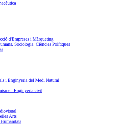
macèutica
ecció d'Empreses i Màrqueting
Humans, Sociologia, Ciències Polítiques
es
ls i Enginyeria del Medi Natural
nisme i Enginyeria civil
diovisual
elles Arts
i Humanitats