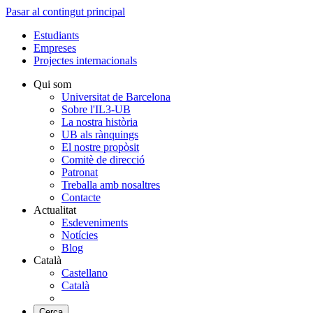
Pasar al contingut principal
Estudiants
Empreses
Projectes internacionals
Qui som
Universitat de Barcelona
Sobre l'IL3-UB
La nostra història
UB als rànquings
El nostre propòsit
Comitè de direcció
Patronat
Treballa amb nosaltres
Contacte
Actualitat
Esdeveniments
Notícies
Blog
Català
Castellano
Català
Cerca