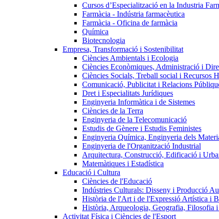
Cursos d’Especialització en la Industria Far
Farmàcia - Indústria farmacèutica
Farmàcia - Oficina de farmàcia
Química
Biotecnologia
Empresa, Transformació i Sostenibilitat
Ciències Ambientals i Ecologia
Ciències Econòmiques, Administració i Dir
Ciències Socials, Treball social i Recursos 
Comunicació, Publicitat i Relacions Públiqu
Dret i Especialitats Jurídiques
Enginyeria Informàtica i de Sistemes
Ciències de la Terra
Enginyeria de la Telecomunicació
Estudis de Gènere i Estudis Feministes
Enginyeria Química, Enginyeria dels Materia
Enginyeria de l'Organització Industrial
Arquitectura, Construcció, Edificació i Urba
Matemàtiques i Estadística
Educació i Cultura
Ciències de l'Educació
Indústries Culturals: Disseny i Producció Au
Història de l'Art i de l'Expressió Artística i B
Història, Arqueologia, Geografia, Filosofia 
Activitat Física i Ciències de l'Esport