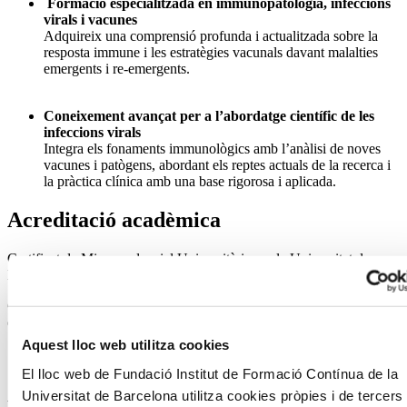
Formació especialitzada en immunopatologia, infeccions
virals i vacunes
Adquireix una comprensió profunda i actualitzada sobre la
resposta immune i les estratègies vacunals davant malalties
emergents i re-emergents.
Coneixement avançat per a l’abordatge científic de les
infeccions virals
Integra els fonaments immunològics amb l’anàlisi de noves
vacunes i patògens, abordant els reptes actuals de la recerca i
la pràctica clínica amb una base rigorosa i aplicada.
Acreditació acadèmica
Certificat de Microcredencial Universitària per la Universitat de
Barcelona.
Curs propi dissenyat segons les directrius de l’Espai Europeu
d’Educació Superior i equivalent a 4 crèdits ECTS.
Aquest lloc web utilitza cookies
El lloc web de Fundació Institut de Formació Contínua de la
Universitat de Barcelona utilitza cookies pròpies i de tercer