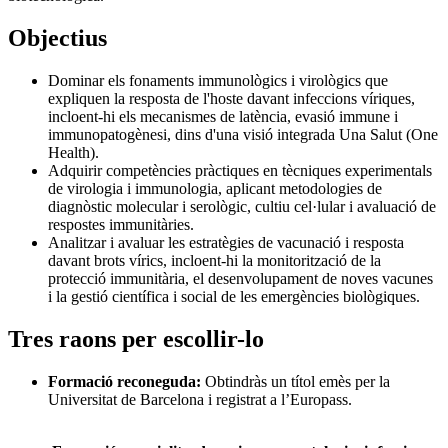
Objectius
Dominar els fonaments immunològics i virològics que
expliquen la resposta de l'hoste davant infeccions víriques,
incloent-hi els mecanismes de latència, evasió immune i
immunopatogènesi, dins d'una visió integrada Una Salut (One
Health).
Adquirir competències pràctiques en tècniques experimentals
de virologia i immunologia, aplicant metodologies de
diagnòstic molecular i serològic, cultiu cel·lular i avaluació de
respostes immunitàries.
Analitzar i avaluar les estratègies de vacunació i resposta
davant brots vírics, incloent-hi la monitorització de la
protecció immunitària, el desenvolupament de noves vacunes
i la gestió científica i social de les emergències biològiques.
Tres raons per escollir-lo
Formació reconeguda:
Obtindràs un títol emès per la
Universitat de Barcelona i registrat a l’Europass.