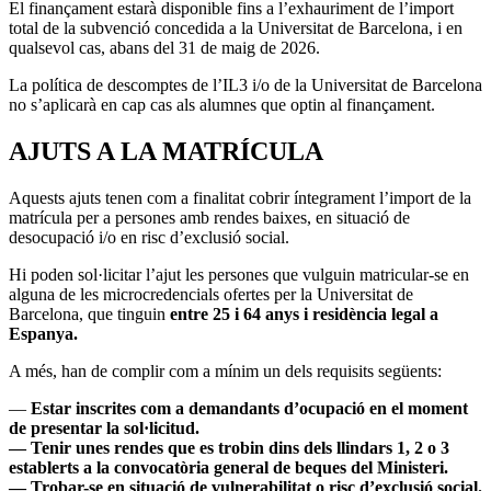
El finançament estarà disponible fins a l’exhauriment de l’import
total de la subvenció concedida a la Universitat de Barcelona, i en
qualsevol cas, abans del 31 de maig de 2026.
La política de descomptes de l’IL3 i/o de la Universitat de Barcelona
no s’aplicarà en cap cas als alumnes que optin al finançament.
AJUTS A LA MATRÍCULA
Aquests ajuts tenen com a finalitat cobrir íntegrament l’import de la
matrícula per a persones amb rendes baixes, en situació de
desocupació i/o en risc d’exclusió social.
Hi poden sol·licitar l’ajut les persones que vulguin matricular-se en
alguna de les microcredencials ofertes per la Universitat de
Barcelona, que tinguin
entre 25 i 64 anys i residència legal a
Espanya.
A més, han de complir com a mínim un dels requisits següents:
—
Estar inscrites com a demandants d’ocupació en el moment
de presentar la sol·licitud.
— Tenir unes rendes que es trobin dins dels llindars 1, 2 o 3
establerts a la convocatòria general de beques del Ministeri.
— Trobar-se en situació de vulnerabilitat o risc d’exclusió social.