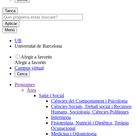
Tanca
Menú
UB
Universitat de Barcelona
Afegir a favorits
Afegir a favorits
Campus virtual
Cerca
Programes
Àrea
Salut i Social
Ciències del Comportament i Psicologia
Ciències Socials, Treball social i Recursos
Humans, Sociologia, Ciències Polítiques
Infermeria
Fisioteràpia, Nutrició i Dietètica, Teràpia
Ocupacional
Medicina i Odontologia