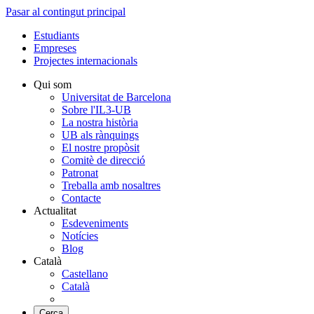
Pasar al contingut principal
Estudiants
Empreses
Projectes internacionals
Qui som
Universitat de Barcelona
Sobre l'IL3-UB
La nostra història
UB als rànquings
El nostre propòsit
Comitè de direcció
Patronat
Treballa amb nosaltres
Contacte
Actualitat
Esdeveniments
Notícies
Blog
Català
Castellano
Català
Cerca