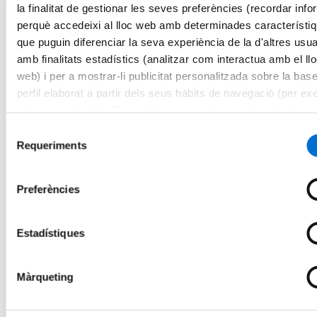
Programa
la finalitat de gestionar les seves preferències (recordar inf
perquè accedeixi al lloc web amb determinades característi
Introducció a la immunopatologia viral
que puguin diferenciar la seva experiència de la d'altres usua
Claus dels arbovirus
amb finalitats estadístics (analitzar com interactua amb el ll
web) i per a mostrar-li publicitat personalitzada sobre la bas
Principis bàsics en la resposta immunitària
perfil elaborat a partir dels seus hàbits de navegació (per ex
Introducció a la virologia i virus emergents: enfocament Una
pàgines visitades). Per a obtenir més informació sobre les c
Salut
pot consultar la
Política de cookies
del lloc web.
Selecció
Resposta immune a virus emergents
Requeriments
de
Desxifrant les interaccions virus-hoste
consentiment
El sistema immune en el pacient immunodeprimit
Preferències
Com es detecten els virus? Introducció al diagnòstic molecular
i serològic
Estadístiques
Resposta immune a virus latents
Evolució viral i mecanismes de resistència a antivirals
Màrqueting
Memòria específica