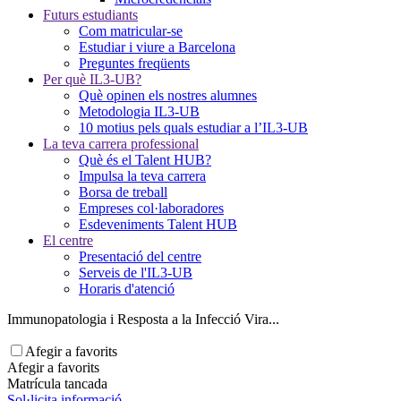
Futurs estudiants
Com matricular-se
Estudiar i viure a Barcelona
Preguntes freqüents
Per què IL3-UB?
Què opinen els nostres alumnes
Metodologia IL3-UB
10 motius pels quals estudiar a l’IL3-UB
La teva carrera professional
Què és el Talent HUB?
Impulsa la teva carrera
Borsa de treball
Empreses col·laboradores
Esdeveniments Talent HUB
El centre
Presentació del centre
Serveis de l'IL3-UB
Horaris d'atenció
Immunopatologia i Resposta a la Infecció Vira...
Afegir a favorits
Afegir a favorits
Matrícula tancada
Sol·licita informació