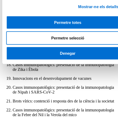
Mètodes per avaluar la resposta cel·lular T específica
Mostrar-ne els detall
Monitorització de la resposta vacunal
Bioseguretat i bioprotecció en laboratoris de virologia: de
Permetre totes
NBC-1 a NBC-4
Correlats de protecció per a les respostes immunitàries
induïdes per vacunes i durada de la protecció
Permetre selecció
Impacte de les vacunes contra virus respiratoris
Denegar
Ús de virus en biotecnologia i teràpia gènica
Casos immunopatològics: presentació de la immunopatologia
de Zika i Èbola
Innovacions en el desenvolupament de vacunes
Casos immunopatològics: presentació de la immunopatologia
de Nipah i SARS-CoV-2
Brots vírics: contenció i resposta des de la ciència i la societat
Casos immunopatològics: presentació de la immunopatologia
de la Febre del Nil i la Verola del mico