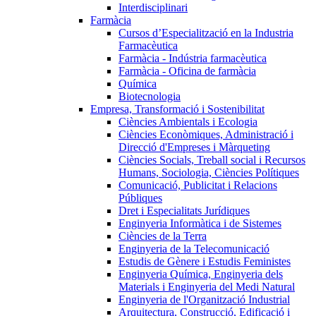
Interdisciplinari
Farmàcia
Cursos d’Especialització en la Industria
Farmacèutica
Farmàcia - Indústria farmacèutica
Farmàcia - Oficina de farmàcia
Química
Biotecnologia
Empresa, Transformació i Sostenibilitat
Ciències Ambientals i Ecologia
Ciències Econòmiques, Administració i
Direcció d'Empreses i Màrqueting
Ciències Socials, Treball social i Recursos
Humans, Sociologia, Ciències Polítiques
Comunicació, Publicitat i Relacions
Públiques
Dret i Especialitats Jurídiques
Enginyeria Informàtica i de Sistemes
Ciències de la Terra
Enginyeria de la Telecomunicació
Estudis de Gènere i Estudis Feministes
Enginyeria Química, Enginyeria dels
Materials i Enginyeria del Medi Natural
Enginyeria de l'Organització Industrial
Arquitectura, Construcció, Edificació i