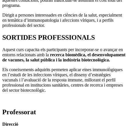
aquestes condicions, podran matricular-se assumint el cost total del
programa.
Dirigit a persones interessades en ciències de la salut, especialment
en temàtica d’immunopatologia i afeccions víriques, i a perfils
professionals del sector.
SORTIDES PROFESSIONALS
Aquest curs capacita els participants per incorporar-se o avançar en
entorns relacionats amb la
recerca biomèdica, el desenvolupament
de vacunes, la salut pública i la indústria biotecnològica.
Els coneixements adquirits permeten aplicar eines immunològiques
en l’estudi de les infeccions víriques, el disseny d’estratègies
vacunals i l’avaluació de la resposta immune, millorant el perfil
professional en institucions sanitàries, centres de recerca i empreses
del sector biotecnològic.
Professorat
Direcció