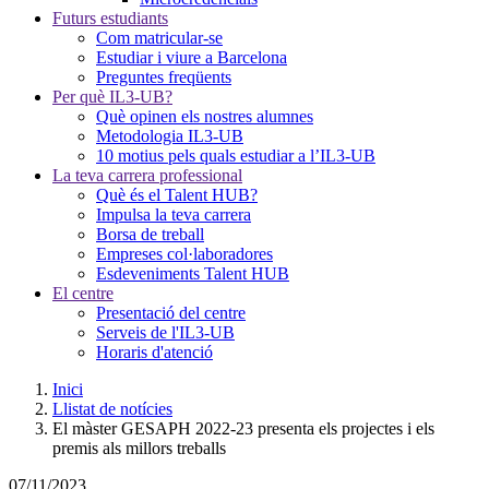
Futurs estudiants
Com matricular-se
Estudiar i viure a Barcelona
Preguntes freqüents
Per què IL3-UB?
Què opinen els nostres alumnes
Metodologia IL3-UB
10 motius pels quals estudiar a l’IL3-UB
La teva carrera professional
Què és el Talent HUB?
Impulsa la teva carrera
Borsa de treball
Empreses col·laboradores
Esdeveniments Talent HUB
El centre
Presentació del centre
Serveis de l'IL3-UB
Horaris d'atenció
Inici
Llistat de notícies
El màster GESAPH 2022-23 presenta els projectes i els
premis als millors treballs
07/11/2023