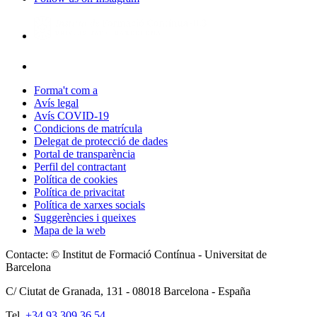
Forma't com a
Avís legal
Avís COVID-19
Condicions de matrícula
Delegat de protecció de dades
Portal de transparència
Perfil del contractant
Política de cookies
Política de privacitat
Política de xarxes socials
Suggerències i queixes
Mapa de la web
Contacte: © Institut de Formació Contínua - Universitat de
Barcelona
C/ Ciutat de Granada, 131 -
08018
Barcelona - España
Tel.
+34 93 309 36 54