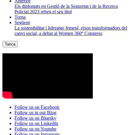
Anterior
Els diplomats en Gestió de la Seguretat i de la Recerca
Policial 2023 reben el seu títol
Torna
Següent
La sostenibilitat i lideratge femení, eixos transformadors del
canvi social, a debat al Women 360º Congress
Tanca
Follow us on Facebook
Follow us in our Blog
Follow us on Bluesky
Follow us on LinkedIn
Follow us on Youtube
Follow us on Instagram