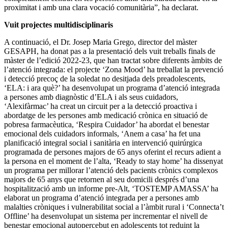
proximitat i amb una clara vocació comunitària”, ha declarat.
Vuit projectes multidisciplinaris
A continuació, el Dr. Josep Maria Grego, director del màster
GESAPH, ha donat pas a la presentació dels vuit treballs finals de
màster de l’edició 2022-23, que han tractat sobre diferents àmbits de
l’atenció integrada: el projecte ‘Zona Mood’ ha treballat la prevenció
i detecció precoç de la soledat no desitjada dels preadolescents,
‘ELA: i ara què?’ ha desenvolupat un programa d’atenció integrada
a persones amb diagnòstic d’ELA i als seus cuidadors,
‘Alexifàrmac’ ha creat un circuit per a la detecció proactiva i
abordatge de les persones amb medicació crònica en situació de
pobresa farmacèutica, ‘Respira Cuidador’ ha abordat el benestar
emocional dels cuidadors informals, ‘Anem a casa’ ha fet una
planificació integral social i sanitària en intervenció quirúrgica
programada de persones majors de 65 anys oferint el recurs adient a
la persona en el moment de l’alta, ‘Ready to stay home’ ha dissenyat
un programa per millorar l’atenció dels pacients crònics complexos
majors de 65 anys que retornen al seu domicili després d’una
hospitalització amb un informe pre-Alt, ‘TOSTEMP AMASSA’ ha
elaborat un programa d’atenció integrada per a persones amb
malalties cròniques i vulnerabilitat social a l’àmbit rural i ‘Connecta’t
Offline’ ha desenvolupat un sistema per incrementar el nivell de
benestar emocional autopercebut en adolescents tot reduint la