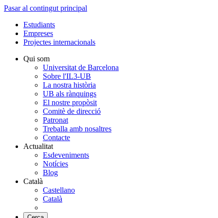
Pasar al contingut principal
Estudiants
Empreses
Projectes internacionals
Qui som
Universitat de Barcelona
Sobre l'IL3-UB
La nostra història
UB als rànquings
El nostre propòsit
Comitè de direcció
Patronat
Treballa amb nosaltres
Contacte
Actualitat
Esdeveniments
Notícies
Blog
Català
Castellano
Català
Cerca