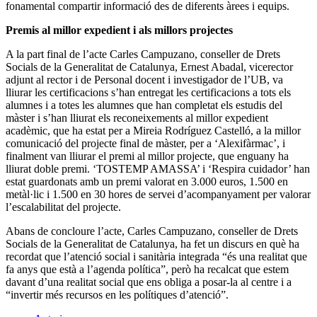
fonamental compartir informació des de diferents àrees i equips.
Premis al millor expedient i als millors projectes
A la part final de l’acte Carles Campuzano, conseller de Drets
Socials de la Generalitat de Catalunya, Ernest Abadal, vicerector
adjunt al rector i de Personal docent i investigador de l’UB, va
lliurar les certificacions s’han entregat les certificacions a tots els
alumnes i a totes les alumnes que han completat els estudis del
màster i s’han lliurat els reconeixements al millor expedient
acadèmic, que ha estat per a Mireia Rodríguez Castelló, a la millor
comunicació del projecte final de màster, per a ‘Alexifàrmac’, i
finalment van lliurar el premi al millor projecte, que enguany ha
lliurat doble premi. ‘TOSTEMP AMASSA’ i ‘Respira cuidador’ han
estat guardonats amb un premi valorat en 3.000 euros, 1.500 en
metàl·lic i 1.500 en 30 hores de servei d’acompanyament per valorar
l’escalabilitat del projecte.
Abans de concloure l’acte, Carles Campuzano, conseller de Drets
Socials de la Generalitat de Catalunya, ha fet un discurs en què ha
recordat que l’atenció social i sanitària integrada “és una realitat que
fa anys que està a l’agenda política”, però ha recalcat que estem
davant d’una realitat social que ens obliga a posar-la al centre i a
“invertir més recursos en les polítiques d’atenció”.