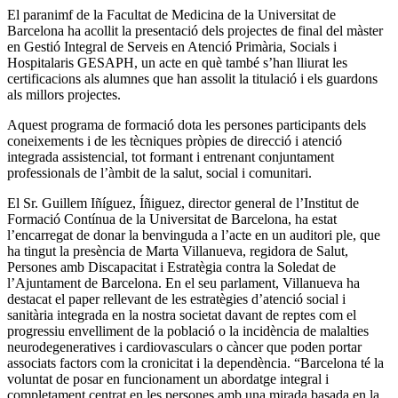
El paranimf de la Facultat de Medicina de la Universitat de
Barcelona ha acollit la presentació dels projectes de final del màster
en Gestió Integral de Serveis en Atenció Primària, Socials i
Hospitalaris GESAPH, un acte en què també s’han lliurat les
certificacions als alumnes que han assolit la titulació i els guardons
als millors projectes.
Aquest programa de formació dota les persones participants dels
coneixements i de les tècniques pròpies de direcció i atenció
integrada assistencial, tot formant i entrenant conjuntament
professionals de l’àmbit de la salut, social i comunitari.
El Sr. Guillem Iñíguez, Íñiguez, director general de l’Institut de
Formació Contínua de la Universitat de Barcelona, ha estat
l’encarregat de donar la benvinguda a l’acte en un auditori ple, que
ha tingut la presència de Marta Villanueva, regidora de Salut,
Persones amb Discapacitat i Estratègia contra la Soledat de
l’Ajuntament de Barcelona. En el seu parlament, Villanueva ha
destacat el paper rellevant de les estratègies d’atenció social i
sanitària integrada en la nostra societat davant de reptes com el
progressiu envelliment de la població o la incidència de malalties
neurodegeneratives i cardiovasculars o càncer que poden portar
associats factors com la cronicitat i la dependència. “Barcelona té la
voluntat de posar en funcionament un abordatge integral i
completament centrat en les persones amb una mirada basada en la