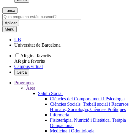
Tanca
Menú
UB
Universitat de Barcelona
Afegir a favorits
Afegir a favorits
Campus virtual
Cerca
Programes
Àrea
Salut i Social
Ciències del Comportament i Psicologia
Ciències Socials, Treball social i Recursos
Humans, Sociologia, Ciències Polítiques
Infermeria
Fisioteràpia, Nutrició i Dietètica, Teràpia
Ocupacional
Medicina i Odontologia