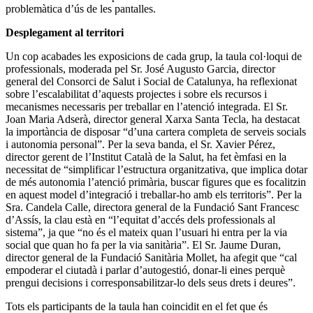
problemàtica d’ús de les pantalles.
Desplegament al territori
Un cop acabades les exposicions de cada grup, la taula col·loqui de
professionals, moderada pel Sr. José Augusto Garcia, director
general del Consorci de Salut i Social de Catalunya, ha reflexionat
sobre l’escalabilitat d’aquests projectes i sobre els recursos i
mecanismes necessaris per treballar en l’atenció integrada. El Sr.
Joan Maria Adserà, director general Xarxa Santa Tecla, ha destacat
la importància de disposar “d’una cartera completa de serveis socials
i autonomia personal”. Per la seva banda, el Sr. Xavier Pérez,
director gerent de l’Institut Català de la Salut, ha fet èmfasi en la
necessitat de “simplificar l’estructura organitzativa, que implica dotar
de més autonomia l’atenció primària, buscar figures que es focalitzin
en aquest model d’integració i treballar-ho amb els territoris”. Per la
Sra. Candela Calle, directora general de la Fundació Sant Francesc
d’Assís, la clau està en “l’equitat d’accés dels professionals al
sistema”, ja que “no és el mateix quan l’usuari hi entra per la via
social que quan ho fa per la via sanitària”. El Sr. Jaume Duran,
director general de la Fundació Sanitària Mollet, ha afegit que “cal
empoderar el ciutadà i parlar d’autogestió, donar-li eines perquè
prengui decisions i corresponsabilitzar-lo dels seus drets i deures”.
Tots els participants de la taula han coincidit en el fet que és