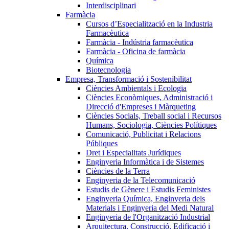
Interdisciplinari
Farmàcia
Cursos d’Especialització en la Industria
Farmacèutica
Farmàcia - Indústria farmacèutica
Farmàcia - Oficina de farmàcia
Química
Biotecnologia
Empresa, Transformació i Sostenibilitat
Ciències Ambientals i Ecologia
Ciències Econòmiques, Administració i
Direcció d'Empreses i Màrqueting
Ciències Socials, Treball social i Recursos
Humans, Sociologia, Ciències Polítiques
Comunicació, Publicitat i Relacions
Públiques
Dret i Especialitats Jurídiques
Enginyeria Informàtica i de Sistemes
Ciències de la Terra
Enginyeria de la Telecomunicació
Estudis de Gènere i Estudis Feministes
Enginyeria Química, Enginyeria dels
Materials i Enginyeria del Medi Natural
Enginyeria de l'Organització Industrial
Arquitectura, Construcció, Edificació i