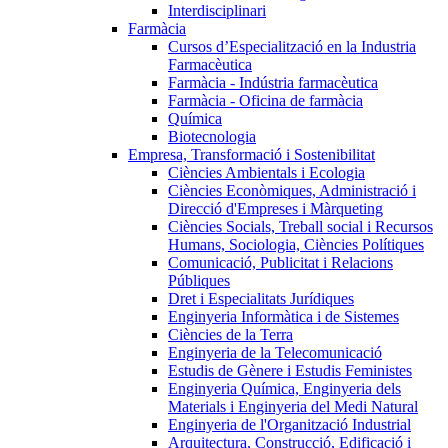
Interdisciplinari
Farmàcia
Cursos d’Especialització en la Industria
Farmacèutica
Farmàcia - Indústria farmacèutica
Farmàcia - Oficina de farmàcia
Química
Biotecnologia
Empresa, Transformació i Sostenibilitat
Ciències Ambientals i Ecologia
Ciències Econòmiques, Administració i
Direcció d'Empreses i Màrqueting
Ciències Socials, Treball social i Recursos
Humans, Sociologia, Ciències Polítiques
Comunicació, Publicitat i Relacions
Públiques
Dret i Especialitats Jurídiques
Enginyeria Informàtica i de Sistemes
Ciències de la Terra
Enginyeria de la Telecomunicació
Estudis de Gènere i Estudis Feministes
Enginyeria Química, Enginyeria dels
Materials i Enginyeria del Medi Natural
Enginyeria de l'Organització Industrial
Arquitectura, Construcció, Edificació i