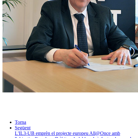
Torna
Següent
L'IL3-UB emprèn el projecte europeu All@Once amb