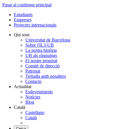
Pasar al contingut principal
Estudiants
Empreses
Projectes internacionals
Qui som
Universitat de Barcelona
Sobre l'IL3-UB
La nostra història
UB als rànquings
El nostre propòsit
Comitè de direcció
Patronat
Treballa amb nosaltres
Contacte
Actualitat
Esdeveniments
Notícies
Blog
Català
Castellano
Català
Cerca