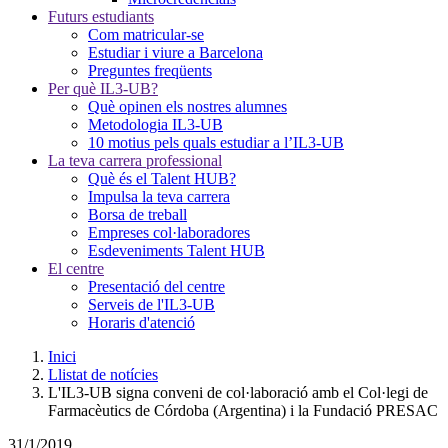
Futurs estudiants
Com matricular-se
Estudiar i viure a Barcelona
Preguntes freqüents
Per què IL3-UB?
Què opinen els nostres alumnes
Metodologia IL3-UB
10 motius pels quals estudiar a l’IL3-UB
La teva carrera professional
Què és el Talent HUB?
Impulsa la teva carrera
Borsa de treball
Empreses col·laboradores
Esdeveniments Talent HUB
El centre
Presentació del centre
Serveis de l'IL3-UB
Horaris d'atenció
Inici
Llistat de notícies
L'IL3-UB signa conveni de col·laboració amb el Col·legi de
Farmacèutics de Córdoba (Argentina) i la Fundació PRESAC
31/1/2019