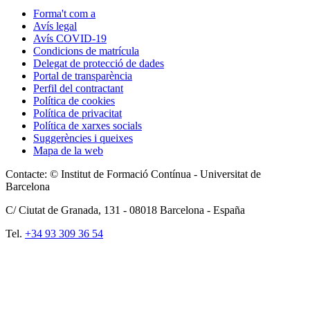
Forma't com a
Avís legal
Avís COVID-19
Condicions de matrícula
Delegat de protecció de dades
Portal de transparència
Perfil del contractant
Política de cookies
Política de privacitat
Política de xarxes socials
Suggerències i queixes
Mapa de la web
Contacte: © Institut de Formació Contínua - Universitat de
Barcelona
C/ Ciutat de Granada, 131 -
08018
Barcelona - España
Tel.
+34 93 309 36 54