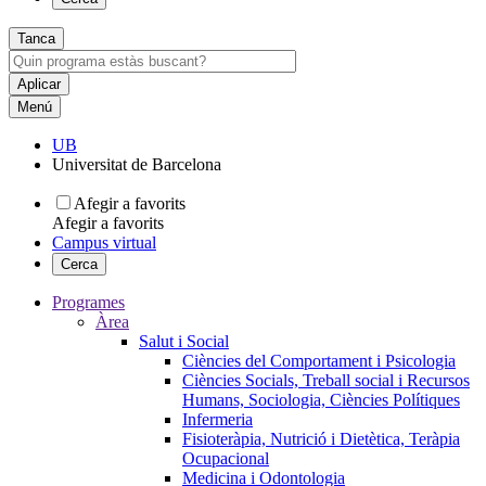
Tanca
Menú
UB
Universitat de Barcelona
Afegir a favorits
Afegir a favorits
Campus virtual
Cerca
Programes
Àrea
Salut i Social
Ciències del Comportament i Psicologia
Ciències Socials, Treball social i Recursos
Humans, Sociologia, Ciències Polítiques
Infermeria
Fisioteràpia, Nutrició i Dietètica, Teràpia
Ocupacional
Medicina i Odontologia