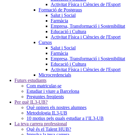
Activitat Física i Ciències de l'Esport
Formació de Postgraus
Salut i Social
Farmàcia
Empresa, Transformació i Sostenibilitat
Educació i Cultura
Activitat Física i Ciències de l'Esport
Cursos
Salut i Social
Farmàcia
Empresa, Transformació i Sostenibilitat
Educació i Cultura
Activitat Física i Ciències de l'Esport
Microcredencials
Futurs estudiants
Com matricular-se
Estudiar i viure a Barcelona
Preguntes freqüents
Per què IL3-UB?
Què opinen els nostres alumnes
Metodologia IL3-UB
10 motius pels quals estudiar a l’IL3-UB
La teva carrera professional
Què és el Talent HUB?
Impulsa la teva carrera