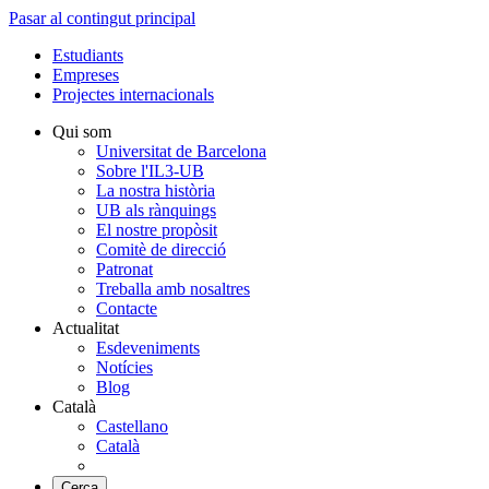
Pasar al contingut principal
Estudiants
Empreses
Projectes internacionals
Qui som
Universitat de Barcelona
Sobre l'IL3-UB
La nostra història
UB als rànquings
El nostre propòsit
Comitè de direcció
Patronat
Treballa amb nosaltres
Contacte
Actualitat
Esdeveniments
Notícies
Blog
Català
Castellano
Català
Cerca