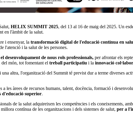
Salut,
HELIX SUMMIT 2025
, del 13 al 16 de maig del 2025. Un esde
 en l'àmbit de la salut.
re i ensenyar, la
transformació digital de l'educació contínua en salu
e l'atenció i la salut de les persones.
, el desenvolupament de
nous rols professionals,
per afrontar els rep
eu del món, tot fomentant el
treball participatiu
i la
innovació col·labo
 altra, l'organització del Summit té previst dur a terme diverses activ
 a les àrees de recursos humans, talent, docència, formació i desenvol
ns d'educació superior
.
ionals de la salut adquireixen les competències i els coneixements, am
 i millora contínua de les organitzacions i dels sistemes de salut,
per a l'