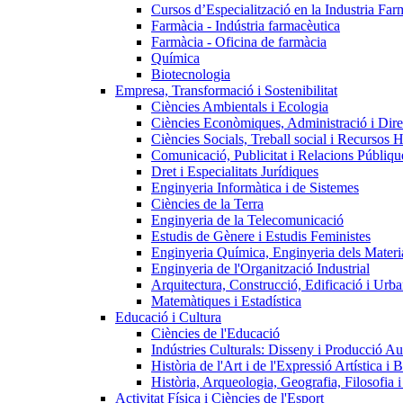
Cursos d’Especialització en la Industria Far
Farmàcia - Indústria farmacèutica
Farmàcia - Oficina de farmàcia
Química
Biotecnologia
Empresa, Transformació i Sostenibilitat
Ciències Ambientals i Ecologia
Ciències Econòmiques, Administració i Dir
Ciències Socials, Treball social i Recursos 
Comunicació, Publicitat i Relacions Públiqu
Dret i Especialitats Jurídiques
Enginyeria Informàtica i de Sistemes
Ciències de la Terra
Enginyeria de la Telecomunicació
Estudis de Gènere i Estudis Feministes
Enginyeria Química, Enginyeria dels Materia
Enginyeria de l'Organització Industrial
Arquitectura, Construcció, Edificació i Urba
Matemàtiques i Estadística
Educació i Cultura
Ciències de l'Educació
Indústries Culturals: Disseny i Producció Au
Història de l'Art i de l'Expressió Artística i B
Història, Arqueologia, Geografia, Filosofia 
Activitat Física i Ciències de l'Esport