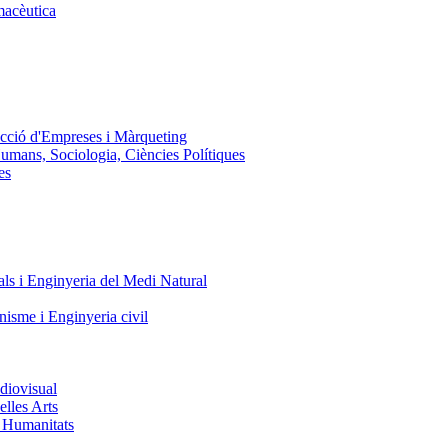
macèutica
ecció d'Empreses i Màrqueting
Humans, Sociologia, Ciències Polítiques
es
ls i Enginyeria del Medi Natural
nisme i Enginyeria civil
diovisual
elles Arts
i Humanitats