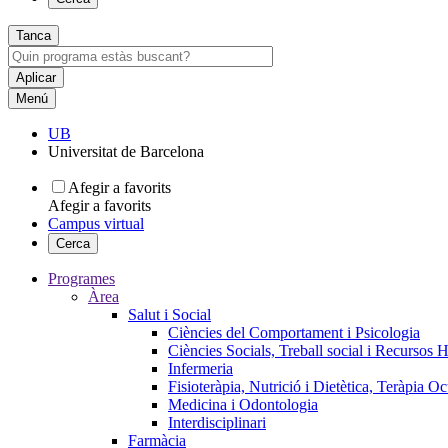
Tanca
Menú
UB
Universitat de Barcelona
Afegir a favorits
Afegir a favorits
Campus virtual
Cerca
Programes
Àrea
Salut i Social
Ciències del Comportament i Psicologia
Ciències Socials, Treball social i Recursos 
Infermeria
Fisioteràpia, Nutrició i Dietètica, Teràpia O
Medicina i Odontologia
Interdisciplinari
Farmàcia