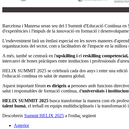
Barcelona i Manresa seran seu del I Summit d'Educació Contínua en 
d'experiències i l'impuls de la innovació en formació i desenvolupament
L'esdeveniment farà un èmfasi especial en les noves maneres d'aprend
organitzacions del sector, com a facilitadors de l'impacte en la millora d
A més, també se centrarà en l'
upskilling i
el
reskilling competencial
intercanvi de bones pràctiques entre institucions i professionals d'arr
HELIX SUMMIT 2025 se celebrarà cada dos anys i entre una edició i una
l'educació contínua en salut de manera global.
Aquest important fòrum
es dirigeix a
persones amb funcions directives
salut i responsables de formació contínua, d'
universitats i institucio
HELIX SUMMIT 2025
busca transformar la manera com els profess
talent humà
, el treball en equips multidisciplinaris i la transformació
Descobreix
Summit HELIX 2025
a l'enllaç següent
Anterior