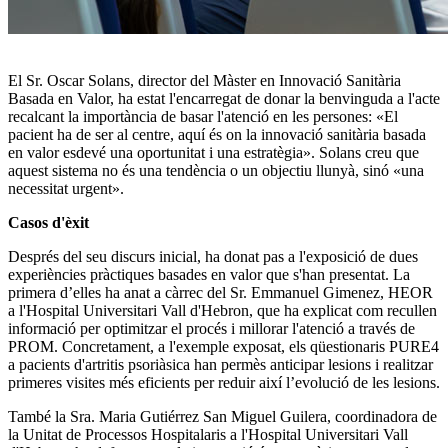
El Sr. Oscar Solans, director del Màster en Innovació Sanitària
Basada en Valor, ha estat l'encarregat de donar la benvinguda a l'acte
recalcant la importància de basar l'atenció en les persones: «El
pacient ha de ser al centre, aquí és on la innovació sanitària basada
en valor esdevé una oportunitat i una estratègia». Solans creu que
aquest sistema no és una tendència o un objectiu llunyà, sinó «una
necessitat urgent».
Casos d'èxit
Després del seu discurs inicial, ha donat pas a l'exposició de dues
experiències pràctiques basades en valor que s'han presentat. La
primera d’elles ha anat a càrrec del Sr. Emmanuel Gimenez, HEOR
a l'Hospital Universitari Vall d'Hebron, que ha explicat com recullen
informació per optimitzar el procés i millorar l'atenció a través de
PROM. Concretament, a l'exemple exposat, els qüestionaris PURE4
a pacients d'artritis psoriàsica han permès anticipar lesions i realitzar
primeres visites més eficients per reduir així l’evolució de les lesions.
També la Sra. Maria Gutiérrez San Miguel Guilera, coordinadora de
la Unitat de Processos Hospitalaris a l'Hospital Universitari Vall