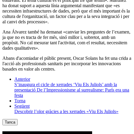
endavant. El tema cultural és el principal fre que tenim». Martínez
ha donat suport a aquesta línia argumental manifestant que «es
necessiten infraestructures de dades, però que el més important és la
cultura de l'organització, un factor clau per a la seva integració i per
al canvi dels processos».
Ana Álvarez també ha demanat «canviar les preguntes de l’examen,
ja que no es tracta de fer més, sinó millor i, sobretot, amb un
propòsit. No cal mesurar tant l'activitat, com el resultat, necessitem
dades qualitatives».
Abans d'acomiadar el públic present, Oscar Solans ha fet una crida a
l'acció als professionals sanitaris per incorporar les innovacions
basades en valor als centres.
Anterior
S’inaugura el cicle de xerrades ‘Viu Els Juliols’ amb la
presentació De l’Impressionisme al surrealisme: París era una
festa
Torna
Següent
Descobrir l’olor gràcies a les xerrades «Viu Els Juliols»
Tanca