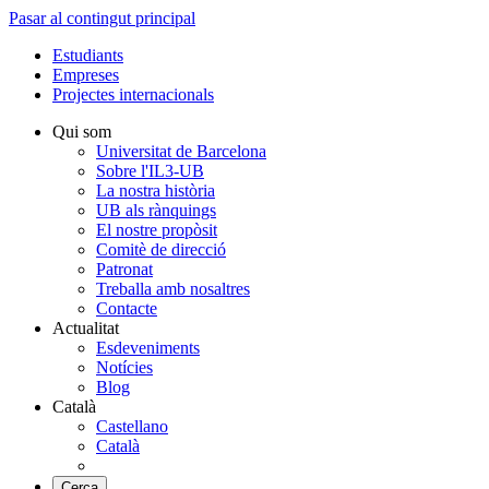
Pasar al contingut principal
Estudiants
Empreses
Projectes internacionals
Qui som
Universitat de Barcelona
Sobre l'IL3-UB
La nostra història
UB als rànquings
El nostre propòsit
Comitè de direcció
Patronat
Treballa amb nosaltres
Contacte
Actualitat
Esdeveniments
Notícies
Blog
Català
Castellano
Català
Cerca