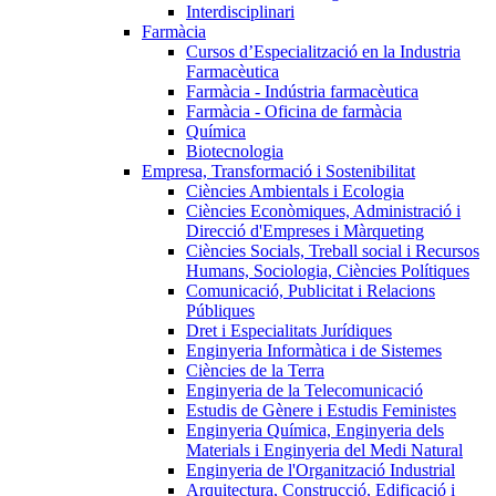
Interdisciplinari
Farmàcia
Cursos d’Especialització en la Industria
Farmacèutica
Farmàcia - Indústria farmacèutica
Farmàcia - Oficina de farmàcia
Química
Biotecnologia
Empresa, Transformació i Sostenibilitat
Ciències Ambientals i Ecologia
Ciències Econòmiques, Administració i
Direcció d'Empreses i Màrqueting
Ciències Socials, Treball social i Recursos
Humans, Sociologia, Ciències Polítiques
Comunicació, Publicitat i Relacions
Públiques
Dret i Especialitats Jurídiques
Enginyeria Informàtica i de Sistemes
Ciències de la Terra
Enginyeria de la Telecomunicació
Estudis de Gènere i Estudis Feministes
Enginyeria Química, Enginyeria dels
Materials i Enginyeria del Medi Natural
Enginyeria de l'Organització Industrial
Arquitectura, Construcció, Edificació i