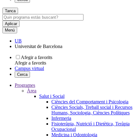
Tanca
Menú
UB
Universitat de Barcelona
Afegir a favorits
Afegir a favorits
Campus virtual
Cerca
Programes
Àrea
Salut i Social
Ciències del Comportament i Psicologia
Ciències Socials, Treball social i Recursos
Humans, Sociologia, Ciències Polítiques
Infermeria
Fisioteràpia, Nutrició i Dietètica, Teràpia
Ocupacional
Medicina i Odontologia