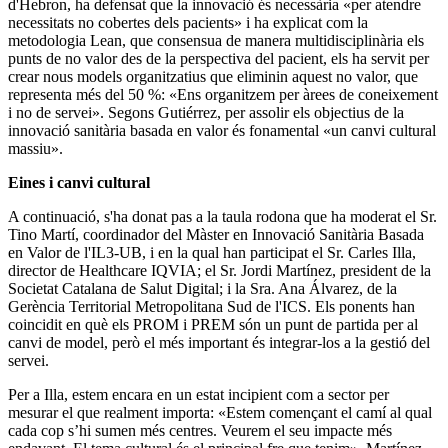
d'Hebron, ha defensat que la innovació és necessària «per atendre
necessitats no cobertes dels pacients» i ha explicat com la
metodologia Lean, que consensua de manera multidisciplinària els
punts de no valor des de la perspectiva del pacient, els ha servit per
crear nous models organitzatius que eliminin aquest no valor, que
representa més del 50 %: «Ens organitzem per àrees de coneixement
i no de servei». Segons Gutiérrez, per assolir els objectius de la
innovació sanitària basada en valor és fonamental «un canvi cultural
massiu».
Eines i canvi cultural
A continuació, s'ha donat pas a la taula rodona que ha moderat el Sr.
Tino Martí, coordinador del Màster en Innovació Sanitària Basada
en Valor de l'IL3-UB, i en la qual han participat el Sr. Carles Illa,
director de Healthcare IQVIA; el Sr. Jordi Martínez, president de la
Societat Catalana de Salut Digital; i la Sra. Ana Álvarez, de la
Gerència Territorial Metropolitana Sud de l'ICS. Els ponents han
coincidit en què els PROM i PREM són un punt de partida per al
canvi de model, però el més important és integrar-los a la gestió del
servei.
Per a Illa, estem encara en un estat incipient com a sector per
mesurar el que realment importa: «Estem començant el camí al qual
cada cop s’hi sumen més centres. Veurem el seu impacte més