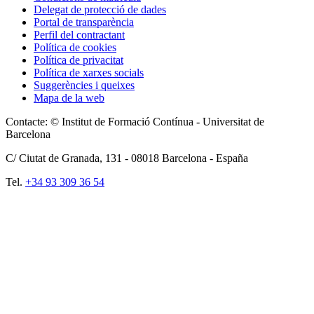
Delegat de protecció de dades
Portal de transparència
Perfil del contractant
Política de cookies
Política de privacitat
Política de xarxes socials
Suggerències i queixes
Mapa de la web
Contacte: © Institut de Formació Contínua - Universitat de
Barcelona
C/ Ciutat de Granada, 131 -
08018
Barcelona - España
Tel.
+34 93 309 36 54