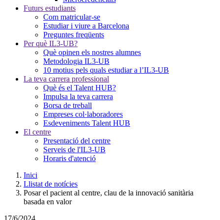
Futurs estudiants
Com matricular-se
Estudiar i viure a Barcelona
Preguntes freqüents
Per què IL3-UB?
Què opinen els nostres alumnes
Metodologia IL3-UB
10 motius pels quals estudiar a l’IL3-UB
La teva carrera professional
Què és el Talent HUB?
Impulsa la teva carrera
Borsa de treball
Empreses col·laboradores
Esdeveniments Talent HUB
El centre
Presentació del centre
Serveis de l'IL3-UB
Horaris d'atenció
Inici
Llistat de notícies
Posar el pacient al centre, clau de la innovació sanitària
basada en valor
17/6/2024