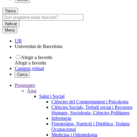
Tanca
Menú
UB
Universitat de Barcelona
Afegir a favorits
Afegir a favorits
Campus virtual
Cerca
Programes
Àrea
Salut i Social
Ciències del Comportament i Psicologia
Ciències Socials, Treball social i Recursos
Humans, Sociologia, Ciències Polítiques
Infermeria
Fisioteràpia, Nutrició i Dietètica, Teràpia
Ocupacional
Medicina i Odontologia