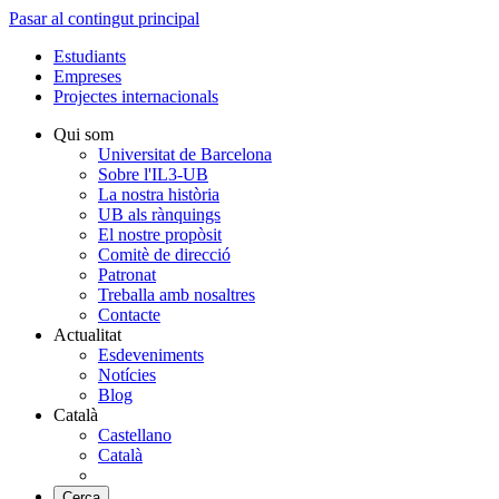
Pasar al contingut principal
Estudiants
Empreses
Projectes internacionals
Qui som
Universitat de Barcelona
Sobre l'IL3-UB
La nostra història
UB als rànquings
El nostre propòsit
Comitè de direcció
Patronat
Treballa amb nosaltres
Contacte
Actualitat
Esdeveniments
Notícies
Blog
Català
Castellano
Català
Cerca