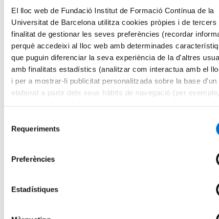
Salut i Social
El lloc web de Fundació Institut de Formació Contínua de la
Farmàcia
Universitat de Barcelona utilitza cookies pròpies i de tercers
Empresa, Transformació i Sostenibilitat
Educació i Cultura
finalitat de gestionar les seves preferències (recordar inform
Activitat Física i Ciències de l'Esport
perquè accedeixi al lloc web amb determinades característi
Titulació
que puguin diferenciar la seva experiència de la d'altres usua
Màsters
Salut i Social
amb finalitats estadístics (analitzar com interactua amb el ll
Farmàcia
i per a mostrar-li publicitat personalitzada sobre la base d'un 
Biotecnologia
elaborat a partir dels seus hàbits de navegació (per exemple
Farmàcia - Indústria Farmacèutica
Química
pàgines visitades). Per a obtenir més informació sobre les c
Farmàcia - Oficina de Farmàcia
pot consultar la
Política de cookies
del lloc web.
Selecció
Empresa, Transformació i Sostenibilitat
Requeriments
Educació i Cultura
de
Activitat Física i Ciències de l'Esport
consentiment
Formació de Postgraus
Salut i Social
Preferències
Farmàcia
Empresa, Transformació i Sostenibilitat
Educació i Cultura
Estadístiques
Activitat Física i Ciències de l'Esport
Cursos
Salut i Social
Farmàcia