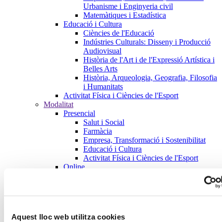
Urbanisme i Enginyeria civil
Matemàtiques i Estadística
Educació i Cultura
Ciències de l'Educació
Indústries Culturals: Disseny i Producció
Audiovisual
Història de l'Art i de l'Expressió Artística i
Belles Arts
Història, Arqueologia, Geografia, Filosofia
i Humanitats
Activitat Física i Ciències de l'Esport
Modalitat
Presencial
Salut i Social
Farmàcia
Empresa, Transformació i Sostenibilitat
Educació i Cultura
Activitat Física i Ciències de l'Esport
Online
Salut i Social
Farmàcia
Empresa, Transformació i Sostenibilitat
Educació i Cultura
Activitat Física i Ciències de l'Esport
Aquest lloc web utilitza cookies
Semipresencial