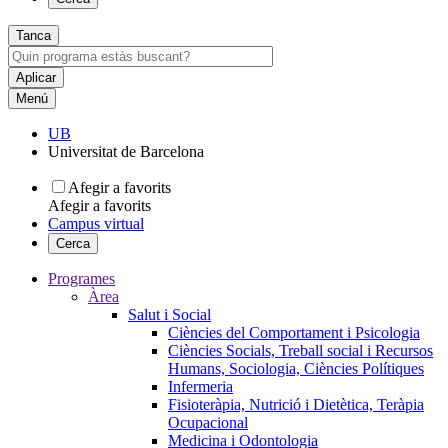
Tanca
Menú
UB
Universitat de Barcelona
Afegir a favorits
Afegir a favorits
Campus virtual
Cerca
Programes
Àrea
Salut i Social
Ciències del Comportament i Psicologia
Ciències Socials, Treball social i Recursos
Humans, Sociologia, Ciències Polítiques
Infermeria
Fisioteràpia, Nutrició i Dietètica, Teràpia
Ocupacional
Medicina i Odontologia