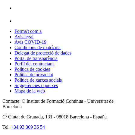
Forma't com a
Avís legal
Avís COVID-19
Condicions de matrícula
Delegat de protecció de dades
Portal de transparència
Perfil del contractant
Política de cookies
Política de privacitat
Política de xarxes socials
Suggerències i queixes
Mapa de la web
Contacte: © Institut de Formació Contínua - Universitat de
Barcelona
C/ Ciutat de Granada, 131 -
08018
Barcelona - España
Tel.
+34 93 309 36 54