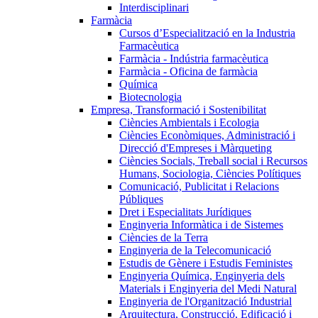
Interdisciplinari
Farmàcia
Cursos d’Especialització en la Industria
Farmacèutica
Farmàcia - Indústria farmacèutica
Farmàcia - Oficina de farmàcia
Química
Biotecnologia
Empresa, Transformació i Sostenibilitat
Ciències Ambientals i Ecologia
Ciències Econòmiques, Administració i
Direcció d'Empreses i Màrqueting
Ciències Socials, Treball social i Recursos
Humans, Sociologia, Ciències Polítiques
Comunicació, Publicitat i Relacions
Públiques
Dret i Especialitats Jurídiques
Enginyeria Informàtica i de Sistemes
Ciències de la Terra
Enginyeria de la Telecomunicació
Estudis de Gènere i Estudis Feministes
Enginyeria Química, Enginyeria dels
Materials i Enginyeria del Medi Natural
Enginyeria de l'Organització Industrial
Arquitectura, Construcció, Edificació i