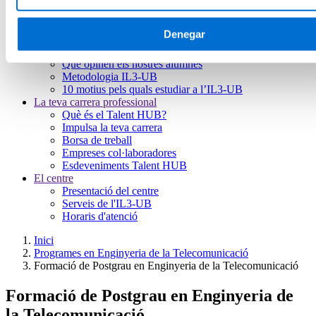
Futurs estudiants
Com matricular-se
Estudiar i viure a Barcelona
Denegar
Preguntes freqüents
Per què IL3-UB?
Què opinen els nostres alumnes
Metodologia IL3-UB
10 motius pels quals estudiar a l’IL3-UB
La teva carrera professional
Què és el Talent HUB?
Impulsa la teva carrera
Borsa de treball
Empreses col·laboradores
Esdeveniments Talent HUB
El centre
Presentació del centre
Serveis de l'IL3-UB
Horaris d'atenció
Inici
Programes en Enginyeria de la Telecomunicació
Formació de Postgrau en Enginyeria de la Telecomunicació
Formació de Postgrau en Enginyeria de
la Telecomunicació