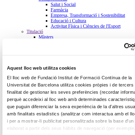
Salut i Social
Farmàcia
Empresa, Transformació i Sostenibilitat
Educació i Cultura
Activitat Física i Ciències de l'Esport
Titulació
Màsters
Salut i Social
Farmàcia
Empresa, Transformació i Sostenibilitat
Educació i Cultura
Activitat Física i Ciències de l'Esport
Aquest lloc web utilitza cookies
Formació de Postgraus
Salut i Social
El lloc web de Fundació Institut de Formació Contínua de la
Farmàcia
Universitat de Barcelona utilitza cookies pròpies i de tercers
Empresa, Transformació i Sostenibilitat
Arquitectura, Construcció,
finalitat de gestionar les seves preferències (recordar inform
Edificació i Urbanisme i Enginyeria
perquè accedeixi al lloc web amb determinades característi
civil
que puguin diferenciar la seva experiència de la d'altres usua
Ciències Ambientals i Ecologia
Ciències Econòmiques,
amb finalitats estadístics (analitzar com interactua amb el ll
Administració i Direcció d'Empreses
i per a mostrar-li publicitat personalitzada sobre la base d'un 
i Màrqueting
elaborat a partir dels seus hàbits de navegació (per exemple
Ciències Socials, Treball social i
Recursos Humans, Sociologia,