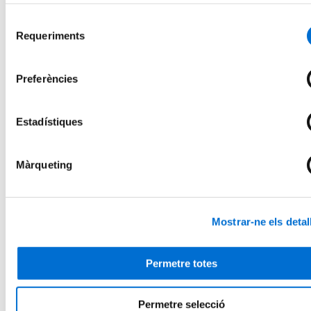
pàgines visitades). Per a obtenir més informació sobre les c
Ciències Polítiques
pot consultar la
Política de cookies
del lloc web.
Selecció
Ciències de la Terra
Requeriments
Comunicació, Publicitat i Relacions
de
Públiques
consentiment
Dret i Especialitats Jurídiques
Enginyeria Informàtica i de Sistemes
Preferències
Enginyeria Química, Enginyeria
dels Materials i Enginyeria del Medi
Natural
Estadístiques
Enginyeria de l'Organització
Industrial
Enginyeria de la Telecomunicació
Estudis de Gènere i Estudis
Màrqueting
Feministes
Matemàtiques i Estadística
Educació i Cultura
Activitat Física i Ciències de l'Esport
Mostrar-ne els detal
Cursos
Salut i Social
Farmàcia
Empresa, Transformació i Sostenibilitat
Permetre totes
Educació i Cultura
Activitat Física i Ciències de l'Esport
Microcredencials
Permetre selecció