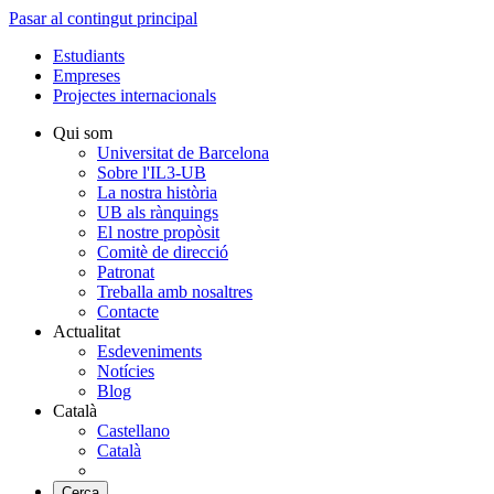
Pasar al contingut principal
Estudiants
Empreses
Projectes internacionals
Qui som
Universitat de Barcelona
Sobre l'IL3-UB
La nostra història
UB als rànquings
El nostre propòsit
Comitè de direcció
Patronat
Treballa amb nosaltres
Contacte
Actualitat
Esdeveniments
Notícies
Blog
Català
Castellano
Català
Cerca