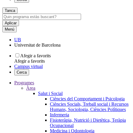
Tanca
Menú
UB
Universitat de Barcelona
Afegir a favorits
Afegir a favorits
Campus virtual
Cerca
Programes
Àrea
Salut i Social
Ciències del Comportament i Psicologia
Ciències Socials, Treball social i Recursos
Humans, Sociologia, Ciències Polítiques
Infermeria
Fisioteràpia, Nutrició i Dietètica, Teràpia
Ocupacional
Medicina i Odontologia