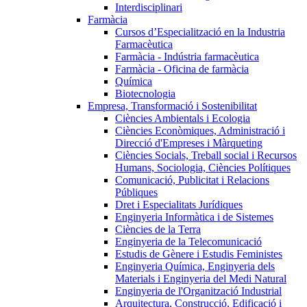
Interdisciplinari
Farmàcia
Cursos d’Especialització en la Industria
Farmacèutica
Farmàcia - Indústria farmacèutica
Farmàcia - Oficina de farmàcia
Química
Biotecnologia
Empresa, Transformació i Sostenibilitat
Ciències Ambientals i Ecologia
Ciències Econòmiques, Administració i
Direcció d'Empreses i Màrqueting
Ciències Socials, Treball social i Recursos
Humans, Sociologia, Ciències Polítiques
Comunicació, Publicitat i Relacions
Públiques
Dret i Especialitats Jurídiques
Enginyeria Informàtica i de Sistemes
Ciències de la Terra
Enginyeria de la Telecomunicació
Estudis de Gènere i Estudis Feministes
Enginyeria Química, Enginyeria dels
Materials i Enginyeria del Medi Natural
Enginyeria de l'Organització Industrial
Arquitectura, Construcció, Edificació i