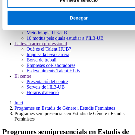
Permetre selecció
Futurs estudiants
Com matricular-se
Estudiar i viure a Barcelona
Preguntes freqüents
Denegar
Per què IL3-UB?
Què opinen els nostres alumnes
Metodologia IL3-UB
10 motius pels quals estudiar a l’IL3-UB
La teva carrera professional
Què és el Talent HUB?
Impulsa la teva carrera
Borsa de treball
Empreses col·laboradores
Esdeveniments Talent HUB
El centre
Presentació del centre
Serveis de l'IL3-UB
Horaris d'atenció
Inici
Programes en Estudis de Gènere i Estudis Feministes
Programes semipresencials en Estudis de Gènere i Estudis
Feministes
Programes semipresencials en Estudis de