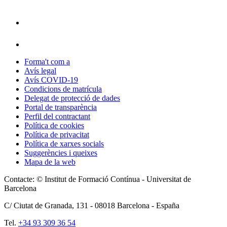
Forma't com a
Avís legal
Avís COVID-19
Condicions de matrícula
Delegat de protecció de dades
Portal de transparència
Perfil del contractant
Política de cookies
Política de privacitat
Política de xarxes socials
Suggerències i queixes
Mapa de la web
Contacte: © Institut de Formació Contínua - Universitat de
Barcelona
C/ Ciutat de Granada, 131 -
08018
Barcelona - España
Tel.
+34 93 309 36 54