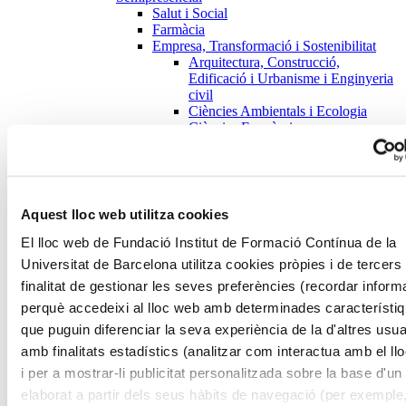
Salut i Social
Farmàcia
Empresa, Transformació i Sostenibilitat
Arquitectura, Construcció,
Edificació i Urbanisme i Enginyeria
civil
Ciències Ambientals i Ecologia
Ciències Econòmiques,
Administració i Direcció d'Empreses
i Màrqueting
Ciències Socials, Treball social i
Recursos Humans, Sociologia,
Ciències Polítiques
Aquest lloc web utilitza cookies
Ciències de la Terra
Comunicació, Publicitat i Relacions
El lloc web de Fundació Institut de Formació Contínua de la
Públiques
Universitat de Barcelona utilitza cookies pròpies i de tercers
Dret i Especialitats Jurídiques
finalitat de gestionar les seves preferències (recordar inform
Enginyeria Informàtica i de Sistemes
Enginyeria Química, Enginyeria
perquè accedeixi al lloc web amb determinades característi
dels Materials i Enginyeria del Medi
que puguin diferenciar la seva experiència de la d'altres usua
Natural
amb finalitats estadístics (analitzar com interactua amb el ll
Enginyeria de l'Organització
Industrial
i per a mostrar-li publicitat personalitzada sobre la base d'un 
Estudios de Género y Estudios
elaborat a partir dels seus hàbits de navegació (per exemple
Feministas