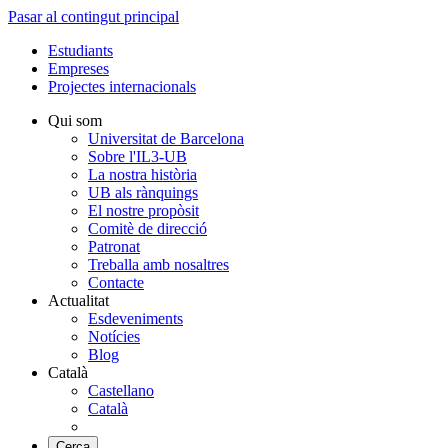
Pasar al contingut principal
Estudiants
Empreses
Projectes internacionals
Qui som
Universitat de Barcelona
Sobre l'IL3-UB
La nostra història
UB als rànquings
El nostre propòsit
Comitè de direcció
Patronat
Treballa amb nosaltres
Contacte
Actualitat
Esdeveniments
Notícies
Blog
Català
Castellano
Català
Cerca