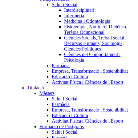
Salut i Social
Interdisciplinari
Infermeria
Medicina i Odontologia
Fisioteràpia, Nutrició i Dietètica,
Teràpia Ocupacional
Ciències Socials, Treball social i
Recursos Humans, Sociologia,
Ciències Polítiques
Ciències del Comportament i
Psicologia
Farmàcia
Empresa, Transformació i Sostenibilitat
Educació i Cultura
Activitat Física i Ciències de l'Esport
Titulació
Màsters
Salut i Social
Farmàcia
Empresa, Transformació i Sostenibilitat
Educació i Cultura
Activitat Física i Ciències de l'Esport
Formació de Postgraus
Salut i Social
Farmàcia