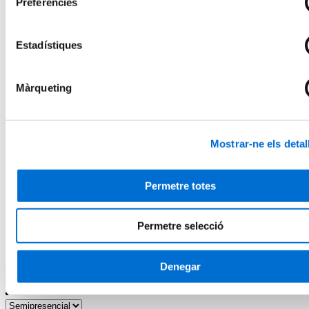
El centre
Preferències
Presentació del centre
Serveis de l'IL3-UB
Horaris d'atenció
Estadístiques
Inici
Programes de Fisioteràpia, Nutrició i Dietètica, Teràpia
Ocupacional
Màrqueting
Programes semipresencials en Fisioteràpia, Nutrició i
Dietètica, Teràpia Ocupacional
Programes semipresencials en
Mostrar-ne els detal
Fisioteràpia, Nutrició i Dietètica, Teràpia
Ocupacional
Permetre totes
Descobreix la nostra formació semipresencial en Fisioteràpia,
Nutrició i Dietètica, Teràpia Ocupacional. La millor manera de fer
Permetre selecció
un pas endavant en la teva carrera professional.
Filtres
Denegar