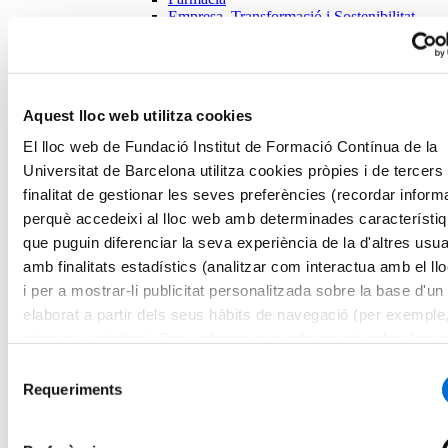
Empresa, Transformació i Sostenibilitat
Educació i Cultura
Activitat Física i Ciències de l'Esport
Cursos
Salut i Social
Farmàcia
Aquest lloc web utilitza cookies
Empresa, Transformació i Sostenibilitat
Educació i Cultura
El lloc web de Fundació Institut de Formació Contínua de la
Activitat Física i Ciències de l'Esport
Universitat de Barcelona utilitza cookies pròpies i de tercers
Microcredencials
finalitat de gestionar les seves preferències (recordar inform
Futurs estudiants
Com matricular-se
perquè accedeixi al lloc web amb determinades característi
Estudiar i viure a Barcelona
que puguin diferenciar la seva experiència de la d'altres usua
Preguntes freqüents
amb finalitats estadístics (analitzar com interactua amb el ll
Per què IL3-UB?
Què opinen els nostres alumnes
i per a mostrar-li publicitat personalitzada sobre la base d'un 
Metodologia IL3-UB
elaborat a partir dels seus hàbits de navegació (per exemple
10 motius pels quals estudiar a l’IL3-UB
pàgines visitades). Per a obtenir més informació sobre les c
La teva carrera professional
Què és el Talent HUB?
pot consultar la
Política de cookies
del lloc web.
Selecció
Impulsa la teva carrera
Requeriments
de
Borsa de treball
Empreses col·laboradores
consentiment
Esdeveniments Talent HUB