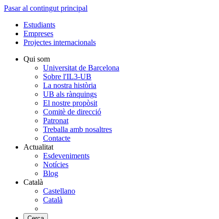
Pasar al contingut principal
Estudiants
Empreses
Projectes internacionals
Qui som
Universitat de Barcelona
Sobre l'IL3-UB
La nostra història
UB als rànquings
El nostre propòsit
Comitè de direcció
Patronat
Treballa amb nosaltres
Contacte
Actualitat
Esdeveniments
Notícies
Blog
Català
Castellano
Català
Cerca