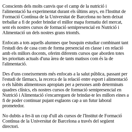
Conscients dels molts canvis que el camp de la nutrició i
l'alimentació ha experimentat durant els últims anys, en l'Institut de
Formació Contínua de la Universitat de Barcelona no hem deixat
treballar a fi de poder brindar el millor mapa formatiu del mercat,
sent els nostres cursos de formació semipresencial en Nutrició i
Alimentació un dels nostres grans triomfs.
Enfocats a tots aquells alumnes que busquin estudiar combinant tant
l'estudi des de casa com de forma presencial en classe i en relació
amb els millors docents, oferim diferents cursos que aborden totes
les prioritats actuals d'una àrea de tants matisos com és la de
l'alimentació.
Des d'uns coneixements més enfocats a la salut pública, passant per
l'estudi de fàrmacs, la recerca de la relació entre esport i alimentació
o els hàbits alimentosos apropiats per a persones amb determinats
quadres clínics, els nostres cursos de formació semipresencial en
Nutrició i Alimentació s'encarreguen de brindar-te les millors eines a
fi de poder continuar pujant esglaons cap a un futur laboral
prometedor.
No dubtis a fer-li un cop d'ull als cursos de l'Institut de Formació
Contínua de la Universitat de Barcelona a través del següent
directori.