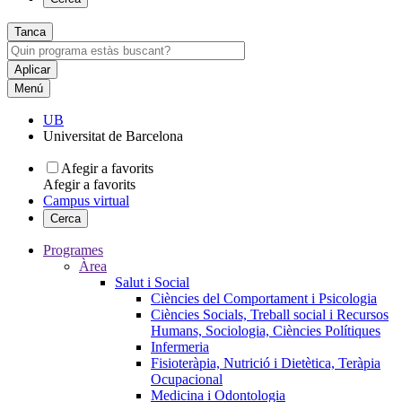
Tanca
Menú
UB
Universitat de Barcelona
Afegir a favorits
Afegir a favorits
Campus virtual
Cerca
Programes
Àrea
Salut i Social
Ciències del Comportament i Psicologia
Ciències Socials, Treball social i Recursos
Humans, Sociologia, Ciències Polítiques
Infermeria
Fisioteràpia, Nutrició i Dietètica, Teràpia
Ocupacional
Medicina i Odontologia