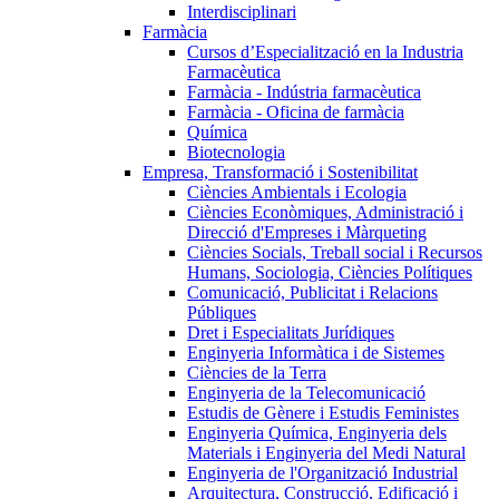
Interdisciplinari
Farmàcia
Cursos d’Especialització en la Industria
Farmacèutica
Farmàcia - Indústria farmacèutica
Farmàcia - Oficina de farmàcia
Química
Biotecnologia
Empresa, Transformació i Sostenibilitat
Ciències Ambientals i Ecologia
Ciències Econòmiques, Administració i
Direcció d'Empreses i Màrqueting
Ciències Socials, Treball social i Recursos
Humans, Sociologia, Ciències Polítiques
Comunicació, Publicitat i Relacions
Públiques
Dret i Especialitats Jurídiques
Enginyeria Informàtica i de Sistemes
Ciències de la Terra
Enginyeria de la Telecomunicació
Estudis de Gènere i Estudis Feministes
Enginyeria Química, Enginyeria dels
Materials i Enginyeria del Medi Natural
Enginyeria de l'Organització Industrial
Arquitectura, Construcció, Edificació i