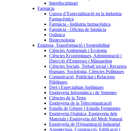
Interdisciplinari
Farmàcia
Cursos d’Especialització en la Industria
Farmacèutica
Farmàcia - Indústria farmacèutica
Farmàcia - Oficina de farmàcia
Química
Biotecnologia
Empresa, Transformació i Sostenibilitat
Ciències Ambientals i Ecologia
Ciències Econòmiques, Administració i
Direcció d'Empreses i Màrqueting
Ciències Socials, Treball social i Recursos
Humans, Sociologia, Ciències Polítiques
Comunicació, Publicitat i Relacions
Públiques
Dret i Especialitats Jurídiques
Enginyeria Informàtica i de Sistemes
Ciències de la Terra
Enginyeria de la Telecomunicació
Estudis de Gènere i Estudis Feministes
Enginyeria Química, Enginyeria dels
Materials i Enginyeria del Medi Natural
Enginyeria de l'Organització Industrial
Arquitectura, Construcció, Edificació i