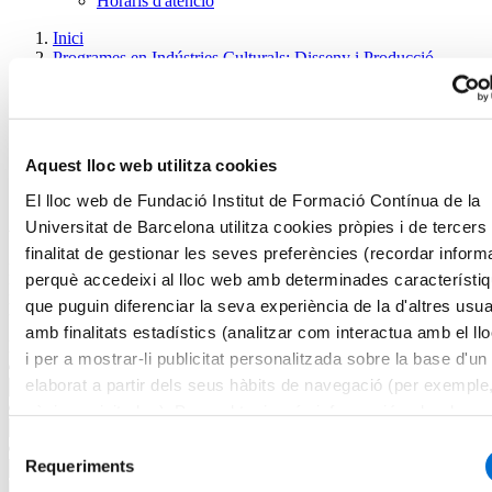
Horaris d'atenció
Inici
Programes en Indústries Culturals: Disseny i Producció
Audiovisual
Cursos d’especialització en Indústries Culturals: Disseny i
Producció Audiovisual
Cursos d’especialització en Indústries
Aquest lloc web utilitza cookies
Culturals: Disseny i Producció
El lloc web de Fundació Institut de Formació Contínua de la
Audiovisual
Universitat de Barcelona utilitza cookies pròpies i de tercers
finalitat de gestionar les seves preferències (recordar inform
Descobreix els nostres cursos en Indústries Culturals: Disseny i
perquè accedeixi al lloc web amb determinades característi
Producció Audiovisual. La millor manera de fer un pas endavant en
que puguin diferenciar la seva experiència de la d'altres usua
la teva carrera professional.
amb finalitats estadístics (analitzar com interactua amb el ll
Filtres
i per a mostrar-li publicitat personalitzada sobre la base d'un 
elaborat a partir dels seus hàbits de navegació (per exemple
pàgines visitades). Per a obtenir més informació sobre les c
pot consultar la
Política de cookies
del lloc web.
Selecció
Requeriments
de