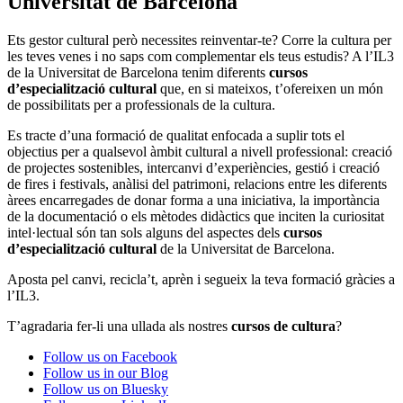
Universitat de Barcelona
Ets gestor cultural però necessites reinventar-te? Corre la cultura per
les teves venes i no saps com complementar els teus estudis? A l’IL3
de la Universitat de Barcelona tenim diferents
cursos
d’especialització cultural
que, en si mateixos, t’ofereixen un món
de possibilitats per a professionals de la cultura.
Es tracte d’una formació de qualitat enfocada a suplir tots el
objectius per a qualsevol àmbit cultural a nivell professional: creació
de projectes sostenibles, intercanvi d’experiències, gestió i creació
de fires i festivals, anàlisi del patrimoni, relacions entre les diferents
àrees encarregades de donar forma a una iniciativa, la importància
de la documentació o els mètodes didàctics que inciten la curiositat
intel·lectual són tan sols alguns del aspectes dels
cursos
d’especialització cultural
de la Universitat de Barcelona.
Aposta pel canvi, recicla’t, aprèn i segueix la teva formació gràcies a
l’IL3.
T’agradaria fer-li una ullada als nostres
cursos de cultura
?
Follow us on Facebook
Follow us in our Blog
Follow us on Bluesky