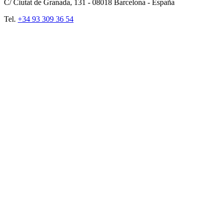
C/ Ciutat de Granada, 131 -
08018
Barcelona - España
Tel.
+34 93 309 36 54