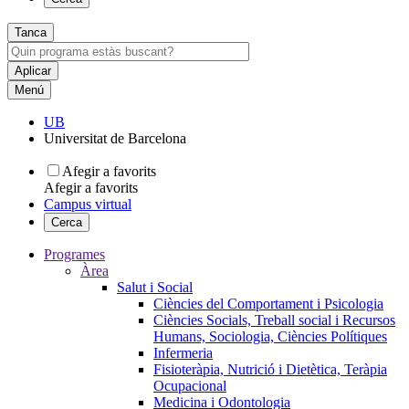
Tanca
Menú
UB
Universitat de Barcelona
Afegir a favorits
Afegir a favorits
Campus virtual
Cerca
Programes
Àrea
Salut i Social
Ciències del Comportament i Psicologia
Ciències Socials, Treball social i Recursos
Humans, Sociologia, Ciències Polítiques
Infermeria
Fisioteràpia, Nutrició i Dietètica, Teràpia
Ocupacional
Medicina i Odontologia