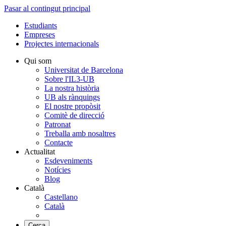
Pasar al contingut principal
Estudiants
Empreses
Projectes internacionals
Qui som
Universitat de Barcelona
Sobre l'IL3-UB
La nostra història
UB als rànquings
El nostre propòsit
Comitè de direcció
Patronat
Treballa amb nosaltres
Contacte
Actualitat
Esdeveniments
Notícies
Blog
Català
Castellano
Català
Cerca