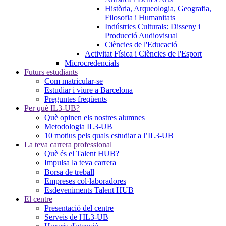
Història, Arqueologia, Geografia,
Filosofia i Humanitats
Indústries Culturals: Disseny i
Producció Audiovisual
Ciències de l'Educació
Activitat Física i Ciències de l'Esport
Microcredencials
Futurs estudiants
Com matricular-se
Estudiar i viure a Barcelona
Preguntes freqüents
Per què IL3-UB?
Què opinen els nostres alumnes
Metodologia IL3-UB
10 motius pels quals estudiar a l’IL3-UB
La teva carrera professional
Què és el Talent HUB?
Impulsa la teva carrera
Borsa de treball
Empreses col·laboradores
Esdeveniments Talent HUB
El centre
Presentació del centre
Serveis de l'IL3-UB