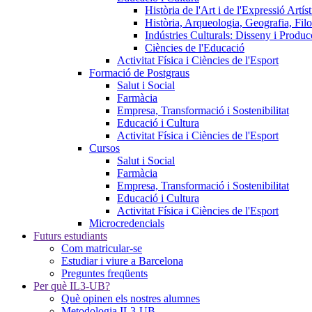
Història de l'Art i de l'Expressió Artíst
Història, Arqueologia, Geografia, Fil
Indústries Culturals: Disseny i Produ
Ciències de l'Educació
Activitat Física i Ciències de l'Esport
Formació de Postgraus
Salut i Social
Farmàcia
Empresa, Transformació i Sostenibilitat
Educació i Cultura
Activitat Física i Ciències de l'Esport
Cursos
Salut i Social
Farmàcia
Empresa, Transformació i Sostenibilitat
Educació i Cultura
Activitat Física i Ciències de l'Esport
Microcredencials
Futurs estudiants
Com matricular-se
Estudiar i viure a Barcelona
Preguntes freqüents
Per què IL3-UB?
Què opinen els nostres alumnes
Metodologia IL3-UB