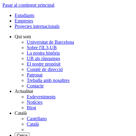
Pasar al contingut principal
Estudiants
Empreses
Projectes internacionals
Qui som
Universitat de Barcelona
Sobre l'IL3-UB
La nostra història
UB als rànquings
El nostre propòsit
Comitè de direcció
Patronat
Treballa amb nosaltres
Contacte
Actualitat
Esdeveniments
Notícies
Blog
Català
Castellano
Català
Cerca