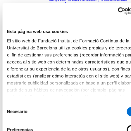
Educación y Cultura
Actividad Física y Ciencias del Deporte
Semipresencial
Salud y Social
Farmacia
Empresa, Transformación y Sostenibilidad
Esta página web usa cookies
Educación y Cultura
El sitio web de Fundació Institut de Formació Contínua de la
Actividad Física y Ciencias del Deporte
Titulación
Universitat de Barcelona utiliza cookies propias y de tercero
Másters
el fin de gestionar sus preferencias (recordar información pa
Salud y Social
acceda al sitio web con determinadas características que p
Farmacia
Empresa, Transformación y Sostenibilidad
diferenciar su experiencia de la de otros usuarios), con fines
Educación y Cultura
estadísticos (analizar cómo interactúa con el sitio web) y pa
Actividad Física y Ciencias del Deporte
mostrarle publicidad personalizada en base a un perfil elabo
Formación de Postgrados
Salud y Social
partir de sus hábitos de navegación (por ejemplo, páginas
Farmacia
visitadas). Para obtener más información sobre las cookies
Empresa, Transformación y Sostenibilidad
consultar la
Política de cookies
del sitio web.
Educación y Cultura
Selección
Actividad Física y Ciencias del Deporte
Necesario
de
Cursos
consentimiento
Salud y Social
Farmacia
Preferencias
Empresa, Transformación y Sostenibilidad