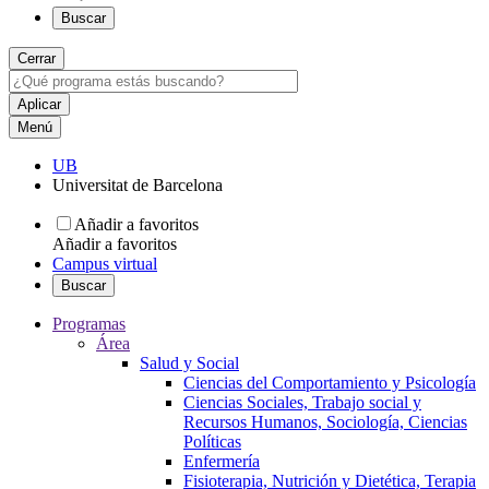
Buscar
Cerrar
Menú
UB
Universitat de Barcelona
Añadir a favoritos
Añadir a favoritos
Campus virtual
Buscar
Programas
Área
Salud y Social
Ciencias del Comportamiento y Psicología
Ciencias Sociales, Trabajo social y
Recursos Humanos, Sociología, Ciencias
Políticas
Enfermería
Fisioterapia, Nutrición y Dietética, Terapia