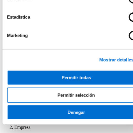
Educación y Cultura
Actividad Física y Ciencias del Deporte
Microcredenciales
Estadística
Futuros estudiantes
Cómo matricularse
Estudiar y vivir en Barcelona
Marketing
Preguntas frecuentes
¿Por qué IL3-UB?
Qué opinan nuestros alumnos
Metodología IL3-UB
10 motivos por los que estudiar en IL3-UB
Mostrar detalle
Tu carrera profesional
¿Qué es Talent HUB?
Impulsa tu carrera
Permitir todas
Bolsa de trabajo
Empresas colaboradoras
Eventos Talent HUB
Permitir selección
El centro
Presentación del centro
Servicios del IL3-UB
Horarios de atención
Denegar
Inicio
Empresa