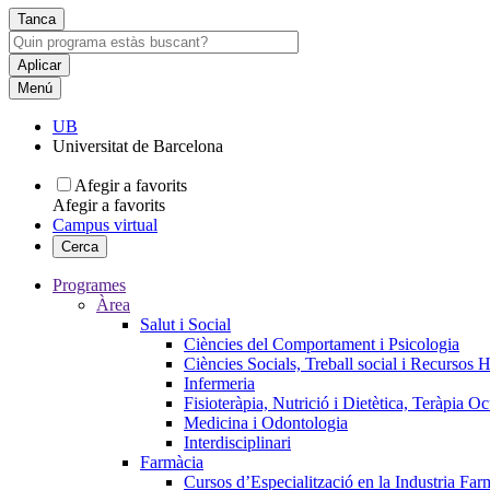
Tanca
Menú
UB
Universitat de Barcelona
Afegir a favorits
Afegir a favorits
Campus virtual
Cerca
Programes
Àrea
Salut i Social
Ciències del Comportament i Psicologia
Ciències Socials, Treball social i Recursos 
Infermeria
Fisioteràpia, Nutrició i Dietètica, Teràpia O
Medicina i Odontologia
Interdisciplinari
Farmàcia
Cursos d’Especialització en la Industria Far