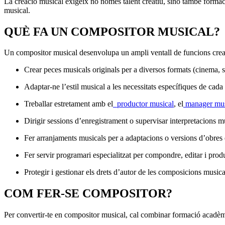
La creació musical exigeix no només talent creatiu, sinó també formac
musical.
QUÈ FA UN COMPOSITOR MUSICAL?
Un compositor musical desenvolupa un ampli ventall de funcions creat
Crear peces musicals originals per a diversos formats (cinema, sèri
Adaptar-ne l’estil musical a les necessitats específiques de cada
Treballar estretament amb el
productor musical
, el
manager mus
Dirigir sessions d’enregistrament o supervisar interpretacions music
Fer arranjaments musicals per a adaptacions o versions d’obres 
Fer servir programari especialitzat per compondre, editar i prod
Protegir i gestionar els drets d’autor de les composicions musica
COM FER-SE COMPOSITOR?
Per convertir-te en compositor musical, cal combinar formació acadèmi