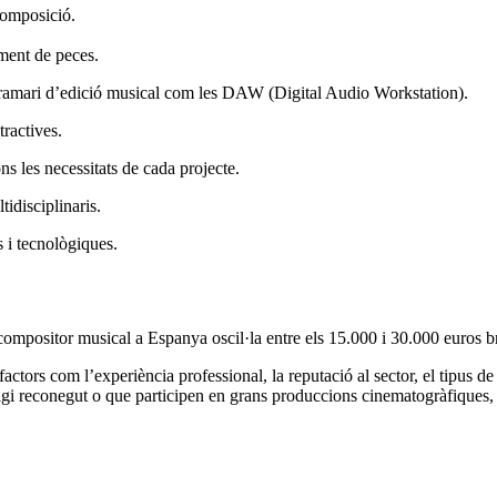
composició.
iment de peces.
gramari d’edició musical com les DAW (Digital Audio Workstation).
tractives.
ons les necessitats de cada projecte.
tidisciplinaris.
 i tecnològiques.
compositor musical a Espanya oscil·la entre els 15.000 i 30.000 euros b
ors com l’experiència professional, la reputació al sector, el tipus de 
tigi reconegut o que participen en grans produccions cinematogràfiques, 