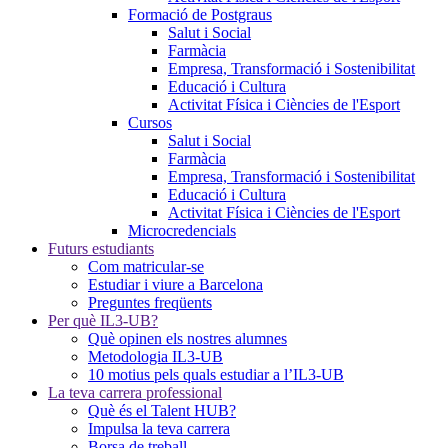
Formació de Postgraus
Salut i Social
Farmàcia
Empresa, Transformació i Sostenibilitat
Educació i Cultura
Activitat Física i Ciències de l'Esport
Cursos
Salut i Social
Farmàcia
Empresa, Transformació i Sostenibilitat
Educació i Cultura
Activitat Física i Ciències de l'Esport
Microcredencials
Futurs estudiants
Com matricular-se
Estudiar i viure a Barcelona
Preguntes freqüents
Per què IL3-UB?
Què opinen els nostres alumnes
Metodologia IL3-UB
10 motius pels quals estudiar a l’IL3-UB
La teva carrera professional
Què és el Talent HUB?
Impulsa la teva carrera
Borsa de treball