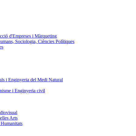
ecció d'Empreses i Màrqueting
Humans, Sociologia, Ciències Polítiques
es
ls i Enginyeria del Medi Natural
nisme i Enginyeria civil
diovisual
elles Arts
i Humanitats