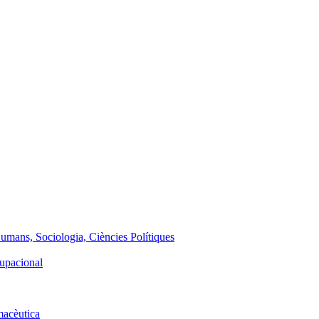
Humans, Sociologia, Ciències Polítiques
cupacional
macèutica