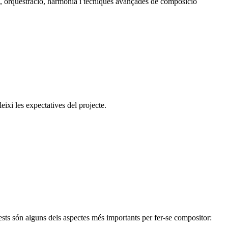
ó, orquestració, harmonia i tècniques avançades de composició
eixi les expectatives del projecte.
sts són alguns dels aspectes més importants per fer-se compositor: