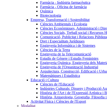
Farmàcia - Indústria farmacèutica
Farmàcia - Oficina de farmàcia
Química
Biotecnologia
Empresa, Transformació i Sostenibilitat
Ciències Ambientals i Ecologia
Ciències Econòmiques, Administració i Dir
Ciències Socials, Treball social i Recursos 
Comunicació, Publicitat i Relacions Públiqu
Dret i Especialitats Jurídiques
Enginyeria Informàtica i de Sistemes
Ciències de la Terra
Enginyeria de la Telecomunicació
Estudis de Gènere i Estudis Feministes
Enginyeria Química, Enginyeria dels Materia
Enginyeria de l'Organització Industrial
Arquitectura, Construcció, Edificació i Urba
Matemàtiques i Estadística
Educació i Cultura
Ciències de l'Educació
Indústries Culturals: Disseny i Producció Au
Història de l'Art i de l'Expressió Artística i B
Història, Arqueologia, Geografia, Filosofia 
Activitat Física i Ciències de l'Esport
Modalitat