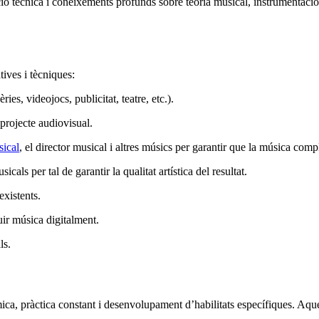
ió tècnica i coneixements profunds sobre teoria musical, instrumentaci
ives i tècniques:
es, videojocs, publicitat, teatre, etc.).
 projecte audiovisual.
ical
, el director musical i altres músics per garantir que la música compl
als per tal de garantir la qualitat artística del resultat.
existents.
uir música digitalment.
ls.
ca, pràctica constant i desenvolupament d’habilitats específiques. Aque