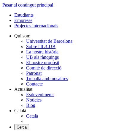
Pasar al contingut principal
Estudiants
Empreses
Projectes internacionals
Qui som
Universitat de Barcelona
Sobre l'IL3-UB
La nostra història
UB als rànquings
El nostre propòsit
Comitè de direcció
Patronat
Treballa amb nosaltres
Contacte
Actualitat
Esdeveniments
Notícies
Blog
Català
Català
Cerca