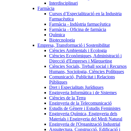
Interdisciplinari
Farmàcia
Cursos d’Especialització en la Industria
Farmacèutica
Farmàcia - Indústria farmacèutica
Farmàcia - Oficina de farmàcia
Química
Biotecnologia
Empresa, Transformació i Sostenibilitat
Ciències Ambientals i Ecologia
Ciències Econòmiques, Administració i
Direcció d'Empreses i Màrqueting
Ciències Socials, Treball social i Recursos
Humans, Sociologia, Ciències Polítiques
Comunicació, Publicitat i Relacions
Públiques
Dret i Especialitats Jurídiques
Enginyeria Informàtica i de Sistemes
Ciències de la Terra
Enginyeria de la Telecomunicació
Estudis de Gènere i Estudis Feministes
Enginyeria Química, Enginyeria dels
Materials i Enginyeria del Medi Natural
Enginyeria de l'Organització Industrial
Arquitectura, Construcció, Edificació i