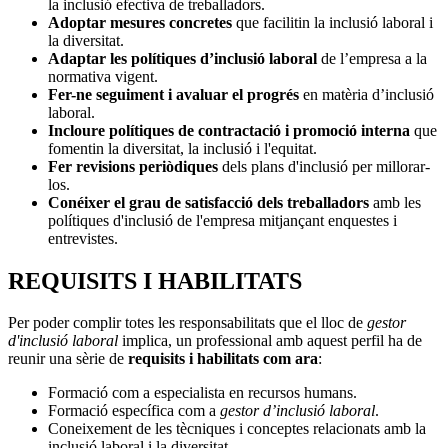
la inclusió efectiva de treballadors.
Adoptar mesures concretes
que facilitin la inclusió laboral i
la diversitat.
Adaptar les polítiques d’inclusió laboral
de l’empresa a la
normativa vigent.
Fer-ne seguiment i avaluar el progrés
en matèria d’inclusió
laboral.
Incloure polítiques de contractació i promoció interna
que
fomentin la diversitat, la inclusió i l'equitat.
Fer revisions periòdiques
dels plans d'inclusió per millorar-
los.
Conéixer el grau de satisfacció dels treballadors
amb les
polítiques d'inclusió de l'empresa mitjançant enquestes i
entrevistes.
REQUISITS I HABILITATS
Per poder complir totes les responsabilitats que el lloc de
gestor
d'inclusió laboral
implica, un professional amb aquest perfil ha de
reunir una sèrie de
requisits i habilitats com ara
:
Formació com a especialista en recursos humans.
Formació específica com a
gestor d’inclusió laboral
.
Coneixement de les tècniques i conceptes relacionats amb la
inclusió laboral i la diversitat.