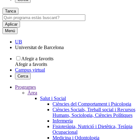
Tanca
Menú
UB
Universitat de Barcelona
Afegir a favorits
Afegir a favorits
Campus virtual
Cerca
Programes
Àrea
Salut i Social
Ciències del Comportament i Psicologia
Ciències Socials, Treball social i Recursos
Humans, Sociologia, Ciències Polítiques
Infermeria
Fisioteràpia, Nutrició i Dietètica, Teràpia
Ocupacional
Medicina i Odontologia