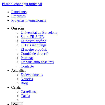
Pasar al contingut principal
Estudiants
Empreses
Projectes internacionals
Qui som
Universitat de Barcelona
Sobre l'IL3-UB
La nostra història
UB als rànquings
El nostre propòsit
Comitè de direcció
Patronat
Treballa amb nosaltres
Contacte
Actualitat
Esdeveniments
Notícies
Blog
Català
Castellano
Català
Cerca