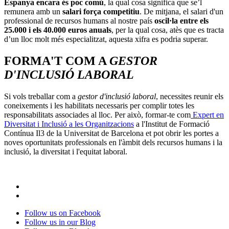
Espanya encara és poc comú
, la qual cosa significa que se’l
remunera amb un
salari força competitiu
. De mitjana, el salari d'un
professional de recursos humans al nostre país
oscil·la entre els
25.000 i els 40.000 euros anuals
, per la qual cosa, atès que es tracta
d’un lloc molt més especialitzat, aquesta xifra es podria superar.
FORMA'T COM A
GESTOR
D'INCLUSIÓ LABORAL
Si vols treballar com a
gestor d'inclusió laboral
, necessites reunir els
coneixements i les habilitats necessaris per complir totes les
responsabilitats associades al lloc. Per això, formar-te com
Expert en
Diversitat i Inclusió a les Organitzacions
a l'Institut de Formació
Contínua Il3 de la Universitat de Barcelona et pot obrir les portes a
noves oportunitats professionals en l'àmbit dels recursos humans i la
inclusió, la diversitat i l'equitat laboral.
Follow us on Facebook
Follow us in our Blog