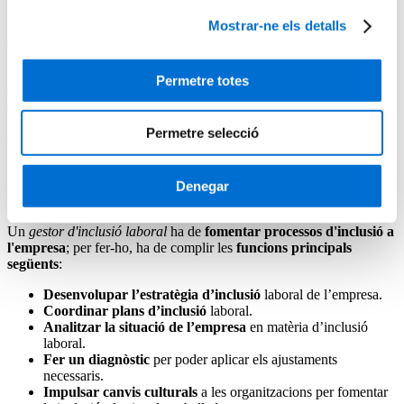
Mostrar-ne els detalls
Descobreix com convertir-te en Gestor d'Inclusió Laboral de la mà
de l'IL3-UB
Als departaments de recursos humans de moltes empreses cada cop
Permetre totes
és més habitual la figura del
gestor d'inclusió laboral
, un perfil que
s'encarrega de garantir les mateixes oportunitats professionals per a
tots els treballadors. Això implica
millorar la inclusió i la diversitat
Permetre selecció
dins l'organització
, tant pel que fa a la contractació com a la
retenció de talent.
Denegar
FUNCIONS
Un
gestor d'inclusió laboral
ha de
fomentar processos d'inclusió a
l'empresa
; per fer-ho, ha de complir les
funcions principals
següents
:
Desenvolupar l’estratègia d’inclusió
laboral de l’empresa.
Coordinar plans d’inclusió
laboral.
Analitzar la situació de l’empresa
en matèria d’inclusió
laboral.
Fer un diagnòstic
per poder aplicar els ajustaments
necessaris.
Impulsar canvis culturals
a les organitzacions per fomentar