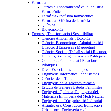
Farmàcia
Cursos d’Especialització en la Industria
Farmacèutica
Farmàcia - Indústria farmacèutica
Farmàcia - Oficina de farmàcia
Química
Biotecnologia
Empresa, Transformació i Sostenibilitat
Ciències Ambientals i Ecologia
Ciències Econòmiques, Administració i
Direcció d'Empreses i Màrqueting
Ciències Socials, Treball social i Recursos
Humans, Sociologia, Ciències Polítiques
Comunicació, Publicitat i Relacions
Públiques
Dret i Especialitats Jurídiques
Enginyeria Informàtica i de Sistemes
Ciències de la Terra
Enginyeria de la Telecomunicació
Estudis de Gènere i Estudis Feministes
Enginyeria Química, Enginyeria dels
Materials i Enginyeria del Medi Natural
Enginyeria de l'Organització Industrial
Arquitectura, Construcció, Edificació i
Urbanisme i Enginyeria civil