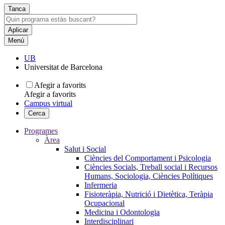
Tanca
Menú
UB
Universitat de Barcelona
Afegir a favorits
Afegir a favorits
Campus virtual
Cerca
Programes
Àrea
Salut i Social
Ciències del Comportament i Psicologia
Ciències Socials, Treball social i Recursos
Humans, Sociologia, Ciències Polítiques
Infermeria
Fisioteràpia, Nutrició i Dietètica, Teràpia
Ocupacional
Medicina i Odontologia
Interdisciplinari