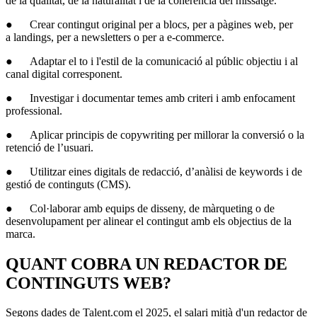
de la qualitat, de la naturalitat i de la coherència del missatge.
● Crear contingut original per a blocs, per a pàgines web, per
a landings, per a newsletters o per a e-commerce.
● Adaptar el to i l'estil de la comunicació al públic objectiu i al
canal digital corresponent.
● Investigar i documentar temes amb criteri i amb enfocament
professional.
● Aplicar principis de copywriting per millorar la conversió o la
retenció de l’usuari.
● Utilitzar eines digitals de redacció, d’anàlisi de keywords i de
gestió de continguts (CMS).
● Col·laborar amb equips de disseny, de màrqueting o de
desenvolupament per alinear el contingut amb els objectius de la
marca.
QUANT COBRA UN REDACTOR DE
CONTINGUTS WEB?
Segons dades de Talent.com el 2025, el salari mitjà d'un redactor de