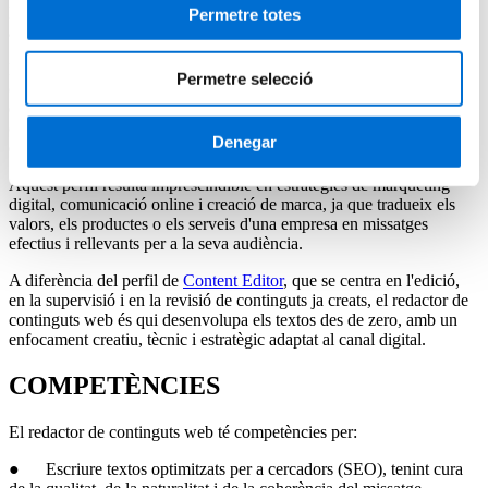
Descobreix com et pots formar com a redactor de continguts web
Permetre totes
amb el suport acadèmic d'IL3-UB
El redactor de continguts web és un professional especialitzat en
Permetre selecció
crear textos digitals que informen, inspiren o converteixen, segons
els objectius de cada pàgina. La seva tasca està centrada en produir
continguts originals, estructurats i orientats a l'usuari, seguint criteris
Denegar
de posicionament SEO i adaptant-se al to de la marca.
Aquest perfil resulta imprescindible en estratègies de màrqueting
digital, comunicació online i creació de marca, ja que tradueix els
valors, els productes o els serveis d'una empresa en missatges
efectius i rellevants per a la seva audiència.
A diferència del perfil de
Content Editor
, que se centra en l'edició,
en la supervisió i en la revisió de continguts ja creats, el redactor de
continguts web és qui desenvolupa els textos des de zero, amb un
enfocament creatiu, tècnic i estratègic adaptat al canal digital.
COMPETÈNCIES
El redactor de continguts web té competències per:
● Escriure textos optimitzats per a cercadors (SEO), tenint cura