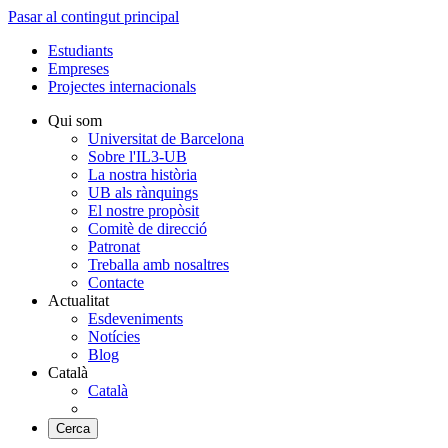
Pasar al contingut principal
Estudiants
Empreses
Projectes internacionals
Qui som
Universitat de Barcelona
Sobre l'IL3-UB
La nostra història
UB als rànquings
El nostre propòsit
Comitè de direcció
Patronat
Treballa amb nosaltres
Contacte
Actualitat
Esdeveniments
Notícies
Blog
Català
Català
Cerca