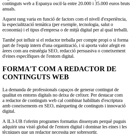
continguts web a Espanya oscil·la entre 20.000 i 35.000 euros bruts
anuals.
Aquest rang varia en funció de factors com el nivell d'experiència,
la especialització temàtica (per exemple, tecnologia, salut o
economia) i el tipus d'empresa o de mitjà digital per al qual treballi.
També pot influir si el redactor treballa per compte propi o si forma
part de l'equip intern d'una organització, i si aporta valor afegit en
àrees com ara estratègia SEO, redacció persuasiva o coneixement
d'eines específiques de l'entorn digital.
FORMA'T COM A REDACTOR DE
CONTINGUTS WEB
La demanda de professionals capaços de generar contingut de
qualitat en entorns digitals no deixa de créixer. Per destacar com
a redactor de continguts web cal combinar habilitats d'escriptura
amb coneixements en SEO, màrqueting de continguts i innovació
digital.
A IL3-UB t'oferim programes formatius dissenyats perquè puguis
adquirir una visió global de l'entorn digital i dominar les eines i les
tècniques que un redactor necessita per sobresortir.