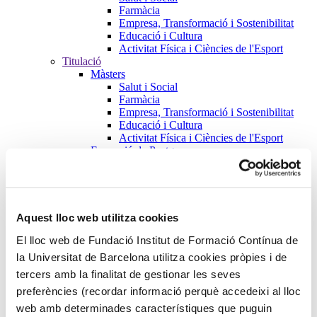
Farmàcia
Empresa, Transformació i Sostenibilitat
Educació i Cultura
Activitat Física i Ciències de l'Esport
Titulació
Màsters
Salut i Social
Farmàcia
Empresa, Transformació i Sostenibilitat
Educació i Cultura
Activitat Física i Ciències de l'Esport
Formació de Postgraus
Salut i Social
Farmàcia
Empresa, Transformació i Sostenibilitat
Educació i Cultura
Activitat Física i Ciències de l'Esport
Aquest lloc web utilitza cookies
Cursos
Salut i Social
El lloc web de Fundació Institut de Formació Contínua de
Farmàcia
la Universitat de Barcelona utilitza cookies pròpies i de
Empresa, Transformació i Sostenibilitat
tercers amb la finalitat de gestionar les seves
Educació i Cultura
Activitat Física i Ciències de l'Esport
preferències (recordar informació perquè accedeixi al lloc
Microcredencials
web amb determinades característiques que puguin
Futurs estudiants