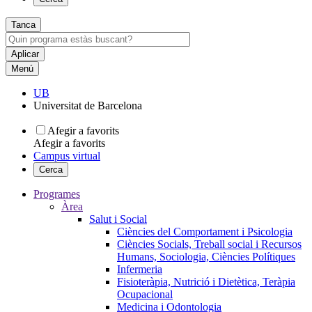
Tanca
Menú
UB
Universitat de Barcelona
Afegir a favorits
Afegir a favorits
Campus virtual
Cerca
Programes
Àrea
Salut i Social
Ciències del Comportament i Psicologia
Ciències Socials, Treball social i Recursos
Humans, Sociologia, Ciències Polítiques
Infermeria
Fisioteràpia, Nutrició i Dietètica, Teràpia
Ocupacional
Medicina i Odontologia