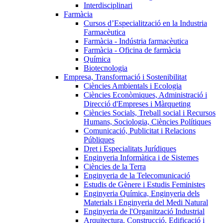
Interdisciplinari
Farmàcia
Cursos d’Especialització en la Industria
Farmacèutica
Farmàcia - Indústria farmacèutica
Farmàcia - Oficina de farmàcia
Química
Biotecnologia
Empresa, Transformació i Sostenibilitat
Ciències Ambientals i Ecologia
Ciències Econòmiques, Administració i
Direcció d'Empreses i Màrqueting
Ciències Socials, Treball social i Recursos
Humans, Sociologia, Ciències Polítiques
Comunicació, Publicitat i Relacions
Públiques
Dret i Especialitats Jurídiques
Enginyeria Informàtica i de Sistemes
Ciències de la Terra
Enginyeria de la Telecomunicació
Estudis de Gènere i Estudis Feministes
Enginyeria Química, Enginyeria dels
Materials i Enginyeria del Medi Natural
Enginyeria de l'Organització Industrial
Arquitectura, Construcció, Edificació i