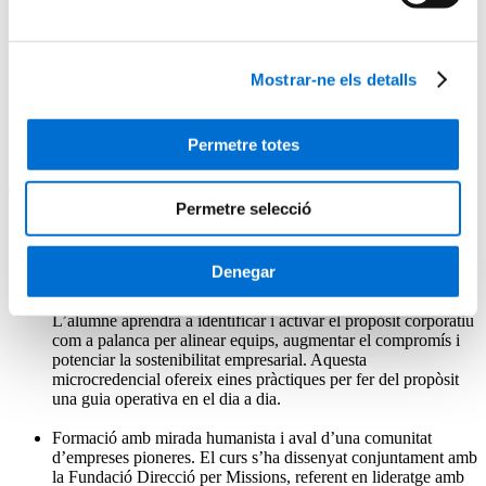
Capacitar els participants per exercir un lideratge alineat amb
el propòsit corporatiu, integrant-lo en la presa de decisions i
promovent una cultura empresarial coherent amb els valors de
l'organització.
Mostrar-ne els detalls
Elaborar un pla d'acció orientat al propòsit i aplicar eines per
mesurar-ne l'impacte en l'organització i els stakeholders,
assegurant una millora contínua i una rendició de comptes
Permetre totes
efectiva.
Tres raons per escollir-lo
Permetre selecció
Una formació reconeguda, perquè l’estudiant obtindrà un títol
emès per la Universitat de Barcelona i registrat a l’Europass.
Denegar
Connectar lideratge i propòsit per generar impacte real.
L’alumne aprendrà a identificar i activar el propòsit corporatiu
com a palanca per alinear equips, augmentar el compromís i
potenciar la sostenibilitat empresarial. Aquesta
microcredencial ofereix eines pràctiques per fer del propòsit
una guia operativa en el dia a dia.
Formació amb mirada humanista i aval d’una comunitat
d’empreses pioneres. El curs s’ha dissenyat conjuntament amb
la Fundació Direcció per Missions, referent en lideratge amb