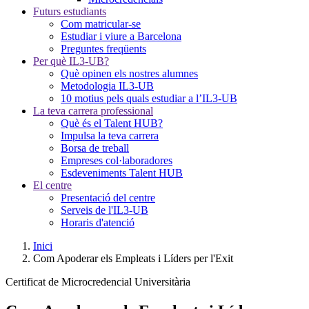
Futurs estudiants
Com matricular-se
Estudiar i viure a Barcelona
Preguntes freqüents
Per què IL3-UB?
Què opinen els nostres alumnes
Metodologia IL3-UB
10 motius pels quals estudiar a l’IL3-UB
La teva carrera professional
Què és el Talent HUB?
Impulsa la teva carrera
Borsa de treball
Empreses col·laboradores
Esdeveniments Talent HUB
El centre
Presentació del centre
Serveis de l'IL3-UB
Horaris d'atenció
Inici
Com Apoderar els Empleats i Líders per l'Exit
Certificat de Microcredencial Universitària