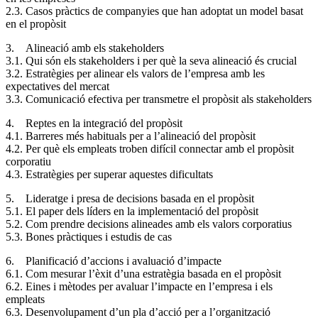
2.3. Casos pràctics de companyies que han adoptat un model basat
en el propòsit
3. Alineació amb els stakeholders
3.1. Qui són els stakeholders i per què la seva alineació és crucial
3.2. Estratègies per alinear els valors de l’empresa amb les
expectatives del mercat
3.3. Comunicació efectiva per transmetre el propòsit als stakeholders
4. Reptes en la integració del propòsit
4.1. Barreres més habituals per a l’alineació del propòsit
4.2. Per què els empleats troben difícil connectar amb el propòsit
corporatiu
4.3. Estratègies per superar aquestes dificultats
5. Lideratge i presa de decisions basada en el propòsit
5.1. El paper dels líders en la implementació del propòsit
5.2. Com prendre decisions alineades amb els valors corporatius
5.3. Bones pràctiques i estudis de cas
6. Planificació d’accions i avaluació d’impacte
6.1. Com mesurar l’èxit d’una estratègia basada en el propòsit
6.2. Eines i mètodes per avaluar l’impacte en l’empresa i els
empleats
6.3. Desenvolupament d’un pla d’acció per a l’organització