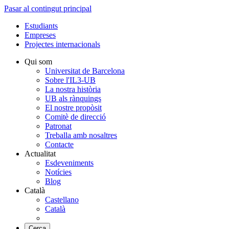
Pasar al contingut principal
Estudiants
Empreses
Projectes internacionals
Qui som
Universitat de Barcelona
Sobre l'IL3-UB
La nostra història
UB als rànquings
El nostre propòsit
Comitè de direcció
Patronat
Treballa amb nosaltres
Contacte
Actualitat
Esdeveniments
Notícies
Blog
Català
Castellano
Català
Cerca