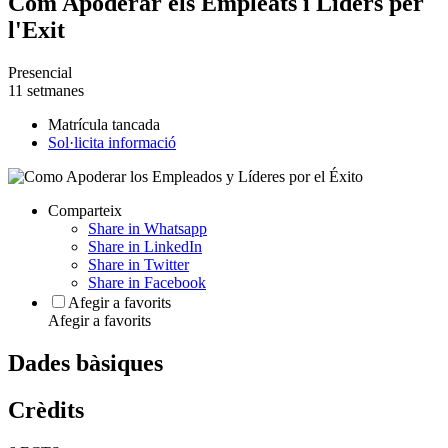
Com Apoderar els Empleats i Líders per
l'Exit
Presencial
11 setmanes
Matrícula tancada
Sol·licita informació
Comparteix
Share in Whatsapp
Share in LinkedIn
Share in Twitter
Share in Facebook
Afegir a favorits
Afegir a favorits
Dades bàsiques
Crèdits