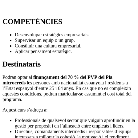
COMPETÈNCIES
Desenvolupar estratègies empresarials.
Supervisar un equip o un grup.
Constituir una cultura empresarial.
Aplicar pensament estratègic.
Destinataris
Podran optar al
finançament del 70 % del PVP del Pla
microcreds
les persones amb nacionalitat espanyola i residents a
l’Estat espanyol d’entre 25 i 64 anys. En cas que no es compleixin
aquestes condicions, podran matricular-se assumint el cost total del
programa.
Aquest curs s’adreça a:
Professionals de qualsevol sector que vulguin aprofundir en la
gestió per propòsit i en l’alineació entre empleats i líders.
Directius, comandaments intermedis i responsables d’equips
interessats a millorar la cohesió, la motivació i el rendiment