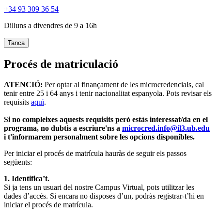
+34 93 309 36 54
Dilluns a divendres de 9 a 16h
Tanca
Procés de matriculació
ATENCIÓ:
Per optar al finançament de les microcredencials, cal
tenir entre 25 i 64 anys i tenir nacionalitat espanyola. Pots revisar els
requisits
aquï
.
Si no compleixes aquests requisits però estàs interessat/da en el
programa, no dubtis a escriure'ns a
microcred.info@il3.ub.edu
i t'informarem personalment sobre les opcions disponibles.
Per iniciar el procés de matrícula hauràs de seguir els passos
següents:
1. Identifica’t.
Si ja tens un usuari del nostre Campus Virtual, pots utilitzar les
dades d’accés. Si encara no disposes d’un, podràs registrar-t’hi en
iniciar el procés de matrícula.