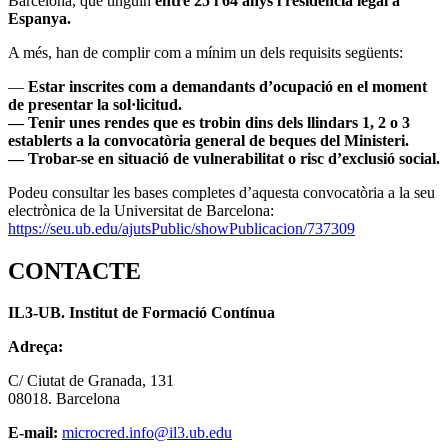
Barcelona, que tinguin
entre 25 i 64 anys i residència legal a
Espanya.
A més, han de complir com a mínim un dels requisits següents:
—
Estar inscrites com a demandants d’ocupació en el moment
de presentar la sol·licitud.
— Tenir unes rendes que es trobin dins dels llindars 1, 2 o 3
establerts a la convocatòria general de beques del Ministeri.
— Trobar-se en situació de vulnerabilitat o risc d’exclusió social.
Podeu consultar les bases completes d’aquesta convocatòria a la seu
electrònica de la Universitat de Barcelona:
https://seu.ub.edu/ajutsPublic/showPublicacion/737309
CONTACTE
IL3-UB. Institut de Formació Contínua
Adreça:
C/ Ciutat de Granada, 131
08018. Barcelona
E-mail:
microcred.info@il3.ub.edu