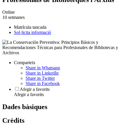
Online
10 setmanes
Matrícula tancada
Sol·licita informació
Comparteix
Share in Whatsapp
Share in LinkedIn
Share in Twitter
Share in Facebook
Afegir a favorits
Afegir a favorits
Dades bàsiques
Crèdits