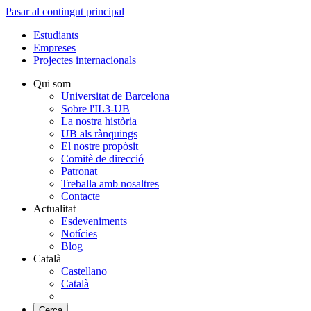
Pasar al contingut principal
Estudiants
Empreses
Projectes internacionals
Qui som
Universitat de Barcelona
Sobre l'IL3-UB
La nostra història
UB als rànquings
El nostre propòsit
Comitè de direcció
Patronat
Treballa amb nosaltres
Contacte
Actualitat
Esdeveniments
Notícies
Blog
Català
Castellano
Català
Cerca