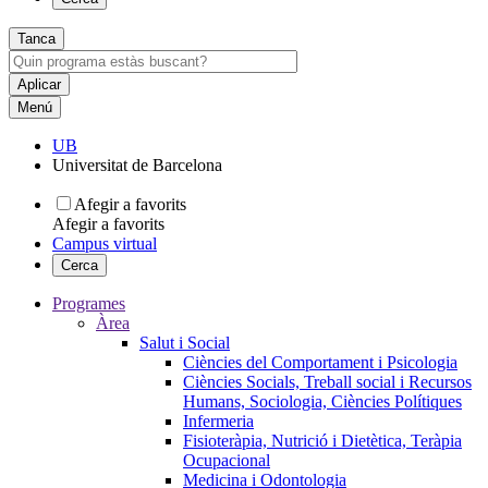
Tanca
Menú
UB
Universitat de Barcelona
Afegir a favorits
Afegir a favorits
Campus virtual
Cerca
Programes
Àrea
Salut i Social
Ciències del Comportament i Psicologia
Ciències Socials, Treball social i Recursos
Humans, Sociologia, Ciències Polítiques
Infermeria
Fisioteràpia, Nutrició i Dietètica, Teràpia
Ocupacional
Medicina i Odontologia