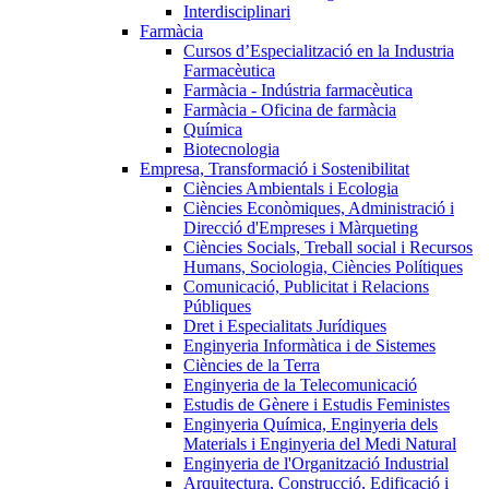
Interdisciplinari
Farmàcia
Cursos d’Especialització en la Industria
Farmacèutica
Farmàcia - Indústria farmacèutica
Farmàcia - Oficina de farmàcia
Química
Biotecnologia
Empresa, Transformació i Sostenibilitat
Ciències Ambientals i Ecologia
Ciències Econòmiques, Administració i
Direcció d'Empreses i Màrqueting
Ciències Socials, Treball social i Recursos
Humans, Sociologia, Ciències Polítiques
Comunicació, Publicitat i Relacions
Públiques
Dret i Especialitats Jurídiques
Enginyeria Informàtica i de Sistemes
Ciències de la Terra
Enginyeria de la Telecomunicació
Estudis de Gènere i Estudis Feministes
Enginyeria Química, Enginyeria dels
Materials i Enginyeria del Medi Natural
Enginyeria de l'Organització Industrial
Arquitectura, Construcció, Edificació i