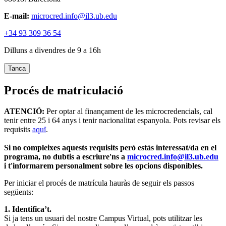
E-mail:
microcred.info@il3.ub.edu
+34 93 309 36 54
Dilluns a divendres de 9 a 16h
Tanca
Procés de matriculació
ATENCIÓ:
Per optar al finançament de les microcredencials, cal
tenir entre 25 i 64 anys i tenir nacionalitat espanyola. Pots revisar els
requisits
aquï
.
Si no compleixes aquests requisits però estàs interessat/da en el
programa, no dubtis a escriure'ns a
microcred.info@il3.ub.edu
i t'informarem personalment sobre les opcions disponibles.
Per iniciar el procés de matrícula hauràs de seguir els passos
següents:
1. Identifica’t.
Si ja tens un usuari del nostre Campus Virtual, pots utilitzar les