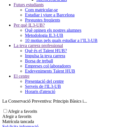
Futurs estudiants
Com matricular-se
Estudiar i viure a Barcelona
Preguntes freqüents
Per què IL3-UB?
Què opinen els nostres alumnes
Metodologia IL3-UB
10 motius pels quals estudiar a l’IL3-UB
La teva carrera professional
Què és el Talent HUB?
Impulsa la teva carrera
Borsa de treball
Empreses col·laboradores
Esdeveniments Talent HUB
El centre
Presentació del centre
Serveis de l'IL3-UB
Horaris d'atenció
La Conservació Preventiva: Principis Bàsics i...
Afegir a favorits
Afegir a favorits
Matrícula tancada
Sol·licita informació