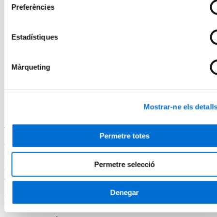
Preferències
Coneixements especialitzats en conservació del patrimoni
bibliogràfic:
Aquesta microcredencial et permet adquirir una
base sòlida en conservació preventiva, i aborda marcs
normatius, agents de degradació i protocols de manipulació i
Estadístiques
emmagatzematge. Complementa l’experiència prèvia i aporta
un valor diferencial en l’àmbit professional.
Màrqueting
Un valor afegit per treballar en biblioteques, arxius i
museus:
Estar en possessió d’aquesta microcredencial pot
afavorir l’ocupabilitat, ja que la competència en conservació
preventiva és altament valorada i es considera essencial per a
la protecció del patrimoni documental i bibliogràfic.
Mostrar-ne els detall
Acreditació acadèmica
Permetre totes
Certificat de Microcredencial Universitària per la Universitat de
Barcelona.
Permetre selecció
Curs propi dissenyat segons les directrius de l’Espai Europeu
d’Educació Superior i equivalent a 3 crèdits ECTS
Denegar
Programa