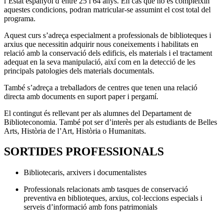
l’Estat espanyol d’entre 25 i 64 anys. En cas que no es compleixin
aquestes condicions, podran matricular-se assumint el cost total del
programa.
Aquest curs s’adreça especialment a professionals de biblioteques i
arxius que necessitin adquirir nous coneixements i habilitats en
relació amb la conservació dels edificis, els materials i el tractament
adequat en la seva manipulació, així com en la detecció de les
principals patologies dels materials documentals.
També s’adreça a treballadors de centres que tenen una relació
directa amb documents en suport paper i pergamí.
El contingut és rellevant per als alumnes del Departament de
Biblioteconomia. També pot ser d’interès per als estudiants de Belles
Arts, Història de l’Art, Història o Humanitats.
SORTIDES PROFESSIONALS
Bibliotecaris, arxivers i documentalistes
Professionals relacionats amb tasques de conservació
preventiva en biblioteques, arxius, col·leccions especials i
serveis d’informació amb fons patrimonials