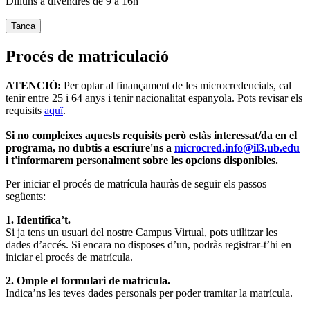
Dilluns a divendres de 9 a 16h
Tanca
Procés de matriculació
ATENCIÓ:
Per optar al finançament de les microcredencials, cal
tenir entre 25 i 64 anys i tenir nacionalitat espanyola. Pots revisar els
requisits
aquï
.
Si no compleixes aquests requisits però estàs interessat/da en el
programa, no dubtis a escriure'ns a
microcred.info@il3.ub.edu
i t'informarem personalment sobre les opcions disponibles.
Per iniciar el procés de matrícula hauràs de seguir els passos
següents:
1. Identifica’t.
Si ja tens un usuari del nostre Campus Virtual, pots utilitzar les
dades d’accés. Si encara no disposes d’un, podràs registrar-t’hi en
iniciar el procés de matrícula.
2. Omple el formulari de matrícula.
Indica’ns les teves dades personals per poder tramitar la matrícula.