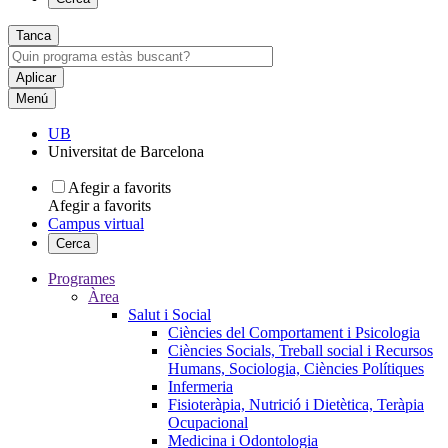
Tanca
Menú
UB
Universitat de Barcelona
Afegir a favorits
Afegir a favorits
Campus virtual
Cerca
Programes
Àrea
Salut i Social
Ciències del Comportament i Psicologia
Ciències Socials, Treball social i Recursos
Humans, Sociologia, Ciències Polítiques
Infermeria
Fisioteràpia, Nutrició i Dietètica, Teràpia
Ocupacional
Medicina i Odontologia