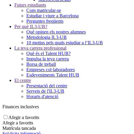
Futurs estudiants
Com matricular-se
Estudiar i viure a Barcelona
Preguntes freqüents
Per què IL3-UB?
Què opinen els nostres alumnes
Metodologia IL3-UB
10 motius pels quals estudiar a l’IL3-UB
La teva carrera professional
Què és el Talent HUB?
Impulsa la teva carrera
Borsa de treball
Empreses col·laboradores
Esdeveniments Talent HUB
El centre
Presentació del centre
Serveis de l'IL3-UB
Horaris d'atenció
Finances inclusives
Afegir a favorits
Afegir a favorits
Matrícula tancada
Sol·licita informació