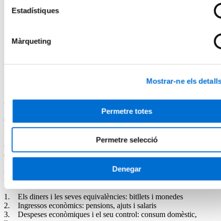
decisions econòmiques informades en el seu dia a dia.
Estadístiques
Aprenentatges útils per a la gestió financera quotidiana. Els
participants aprendran a entendre el valor dels diners,
Màrqueting
diferenciar tipus de moneda (física i digital), reconèixer errors
habituals en les decisions financeres, gestionar ingressos (com
salaris, ajuts i pensions), fomentar l’estalvi i escollir productes
bancaris segons les necessitats pròpies. Tot plegat, mitjançant
simulacions, exercicis pràctics i dinàmiques de grup.
Mostrar-ne els detall
Acreditació acadèmica
Permetre totes
Certificat de Microcredencial Universitària per la Universitat de
Barcelona.
Permetre selecció
Curs propi dissenyat segons les directrius de l’Espai Europeu
d’Educació Superior i equivalent a 3 crèdits ECTS.
Denegar
Programa
1. Els diners i les seves equivalències: bitllets i monedes
2. Ingressos econòmics: pensions, ajuts i salaris
3. Despeses econòmiques i el seu control: consum domèstic,