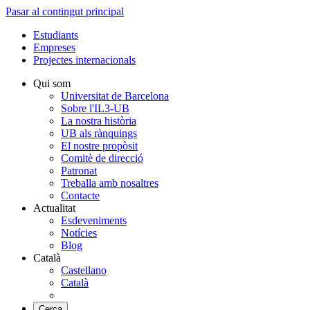
Pasar al contingut principal
Estudiants
Empreses
Projectes internacionals
Qui som
Universitat de Barcelona
Sobre l'IL3-UB
La nostra història
UB als rànquings
El nostre propòsit
Comitè de direcció
Patronat
Treballa amb nosaltres
Contacte
Actualitat
Esdeveniments
Notícies
Blog
Català
Castellano
Català
Cerca