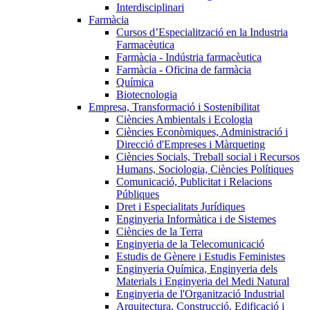
Interdisciplinari
Farmàcia
Cursos d’Especialització en la Industria
Farmacèutica
Farmàcia - Indústria farmacèutica
Farmàcia - Oficina de farmàcia
Química
Biotecnologia
Empresa, Transformació i Sostenibilitat
Ciències Ambientals i Ecologia
Ciències Econòmiques, Administració i
Direcció d'Empreses i Màrqueting
Ciències Socials, Treball social i Recursos
Humans, Sociologia, Ciències Polítiques
Comunicació, Publicitat i Relacions
Públiques
Dret i Especialitats Jurídiques
Enginyeria Informàtica i de Sistemes
Ciències de la Terra
Enginyeria de la Telecomunicació
Estudis de Gènere i Estudis Feministes
Enginyeria Química, Enginyeria dels
Materials i Enginyeria del Medi Natural
Enginyeria de l'Organització Industrial
Arquitectura, Construcció, Edificació i