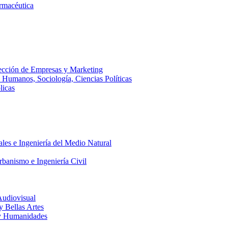
armacéutica
ección de Empresas y Marketing
s Humanos, Sociología, Ciencias Políticas
licas
ales e Ingeniería del Medio Natural
rbanismo e Ingeniería Civil
Audiovisual
 y Bellas Artes
a y Humanidades