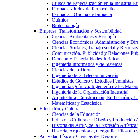
Cursos de Especialización en la Industria F
Farmacia - Industria farmacéutica
Farmacia - Oficina de farmacia
Química
Biotecnología
Empresa, Transformación y Sostenibilidad
Ciencias Ambientales y Ecología
Ciencias Económicas, Administración y Dir
Ciencias Sociales, Trabajo social y Recurso
Comunicación, Publicidad y Relaciones Púb
Derecho y Especialidades Jurídicas
Ingeniería Informática y de Sistemas
Ciencias de la Tierra
Ingeniería de la Telecomunicación
Estudios de Género y Estudios Feministas
Ingeniería Química, Ingeniería de los Materi
Ingeniería de la Organización Industrial
Arquitectura, Construcción, Edificación y U
Matemáticas y Estadística
Educación y Cultura
Ciencias de la Educación
Industrias Culturales: Diseño y Producción 
Historia del Arte y de la Expresión Artística
Historia, Arqueología, Geografía, Filosofí
Actividad Física y Ciencias del Deporte