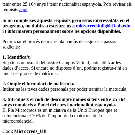
tenir entre 25 i 64 anys i tenir nacionalitat espanyola. Pots revisar els
requisits
aquï
.
Si no compleixes aquests requisits però estàs interessat/da en el
programa, no dubtis a escriure'ns a
microcred.info@il3.ub.edu
i t'informarem personalment sobre les opcions disponibles.
Per iniciar el procés de matrícula hauràs de seguir els passos
següents:
1. Identifica’t.
Si ja tens un usuari del nostre Campus Virtual, pots utilitzar les
dades d’accés. Si encara no disposes d’un, podràs registrar-t’hi en
iniciar el procés de matrícula.
2. Omple el formulari de matrícula.
Indica’ns les teves dades personals per poder tramitar la matrícula.
3. Introdueix el codi de descompte només si tens entre 25 i 64
anys complerts a l’inici del curs i nacionalitat espanyola.
El Pla Microcreds és un iniciativa de la Unió Europea que et
subvenciona el 70% de l’import de la matricula de la
microcredencial.
Codi:
Microcreds_UB