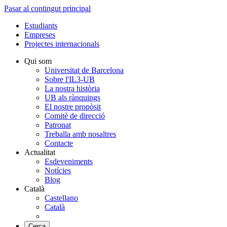
Pasar al contingut principal
Estudiants
Empreses
Projectes internacionals
Qui som
Universitat de Barcelona
Sobre l'IL3-UB
La nostra història
UB als rànquings
El nostre propòsit
Comitè de direcció
Patronat
Treballa amb nosaltres
Contacte
Actualitat
Esdeveniments
Notícies
Blog
Català
Castellano
Català
Cerca