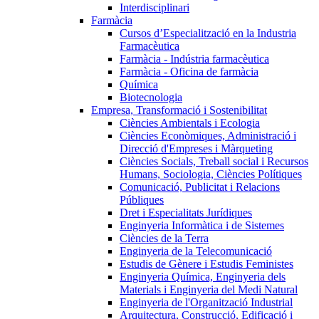
Interdisciplinari
Farmàcia
Cursos d’Especialització en la Industria
Farmacèutica
Farmàcia - Indústria farmacèutica
Farmàcia - Oficina de farmàcia
Química
Biotecnologia
Empresa, Transformació i Sostenibilitat
Ciències Ambientals i Ecologia
Ciències Econòmiques, Administració i
Direcció d'Empreses i Màrqueting
Ciències Socials, Treball social i Recursos
Humans, Sociologia, Ciències Polítiques
Comunicació, Publicitat i Relacions
Públiques
Dret i Especialitats Jurídiques
Enginyeria Informàtica i de Sistemes
Ciències de la Terra
Enginyeria de la Telecomunicació
Estudis de Gènere i Estudis Feministes
Enginyeria Química, Enginyeria dels
Materials i Enginyeria del Medi Natural
Enginyeria de l'Organització Industrial
Arquitectura, Construcció, Edificació i