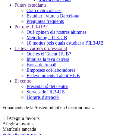
Futurs estudiants
Com matricular-se
Estudiar i viure a Barcelona
Preguntes freqüents
Per què IL3-UB?
Què opinen els nostres alumnes
Metodologia IL3-UB
10 motius pels quals estudiar a l’IL3-UB
La teva carrera professional
Què és el Talent HUB?
Impulsa la teva carrera
Borsa de treball
Empreses col·laboradores
Esdeveniments Talent HUB
El centre
Presentació del centre
Serveis de l'IL3-UB
Horaris d'atenció
Fonaments de la Sostenibilitat en Gastronomia...
Afegir a favorits
Afegir a favorits
Matrícula tancada
Sol·licita informació