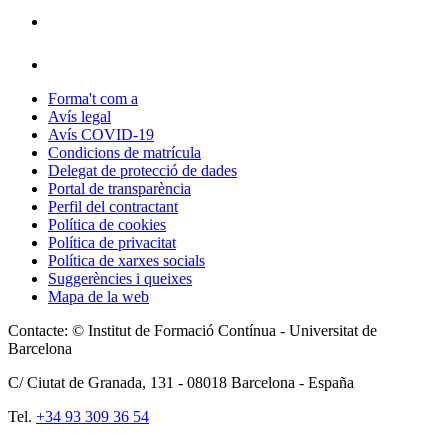
Forma't com a
Avís legal
Avís COVID-19
Condicions de matrícula
Delegat de protecció de dades
Portal de transparència
Perfil del contractant
Política de cookies
Política de privacitat
Política de xarxes socials
Suggerències i queixes
Mapa de la web
Contacte: © Institut de Formació Contínua - Universitat de
Barcelona
C/ Ciutat de Granada, 131 -
08018
Barcelona - España
Tel.
+34 93 309 36 54