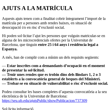
AJUTS A LA MATRÍCULA
Aquests ajuts tenen com a finalitat cobrir íntegrament l’import de la
matrícula per a persones amb rendes baixes, en situació de
desocupació i/o en risc d’exclusió social.
Hi poden sol·licitar l’ajut les persones que vulguin matricular-se en
alguna de les microcredencials ofertes per la Universitat de
Barcelona, que tinguin
entre 25 i 64 anys i residència legal a
Espanya.
A més, han de complir com a mínim un dels requisits següents:
—
Estar inscrites com a demandants d’ocupació en el moment
de presentar la sol·licitud.
— Tenir unes rendes que es trobin dins dels llindars 1, 2 o 3
establerts a la convocatòria general de beques del Ministeri.
— Trobar-se en situació de vulnerabilitat o risc d’exclusió social.
Podeu consultar les bases completes d’aquesta convocatòria a la seu
electrònica de la Universitat de Barcelona:
https://seu.ub.edu/ajutsPublic/showPublicacion/737309
Sol·licita informació