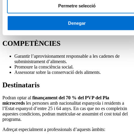
Introducció a les accions individuals sobre el canvi climàtic
Permetre selecció
Les mètriques en l’impacte ambiental
Petjada hídrica, petjada de carboni i gasos amb efecte
d’hivernacle
Denegar
Petjada ecològica
Canvi climàtic i producció d’aliments
COMPETÈNCIES
Garantir l’aprovisionament responsable a les cadenes de
subministrament d’aliments.
Promoure la consciència social.
Assessorar sobre la conservació dels aliments.
Destinataris
Podran optar al
finançament del 70 % del PVP del Pla
microcreds
les persones amb nacionalitat espanyola i residents a
l’Estat espanyol d’entre 25 i 64 anys. En cas que no es compleixin
aquestes condicions, podran matricular-se assumint el cost total del
programa.
Adreçat especialment a professionals d’aquests àmbits: