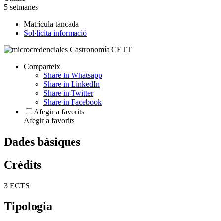
5 setmanes
Matrícula tancada
Sol·licita informació
Comparteix
Share in Whatsapp
Share in LinkedIn
Share in Twitter
Share in Facebook
Afegir a favorits
Afegir a favorits
Dades bàsiques
Crèdits
3 ECTS
Tipologia