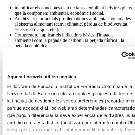
Identificar els conceptes clau de la sostenibilitat i els tres pilars
que la componen: ambiental, econòmic i social.
Analitzar les principals problemàtiques ambientals vinculades
al sistema alimentari (canvi climàtic, pèrdua de biodiversitat,
escassetat d'aigua, etc.).
Comprendre i aplicar els indicadors bàsics d'impacte
ambiental com la petjada de carboni, la petjada hídrica i la
petjada ecològica.
Reconèixer el paper del sector gastronòmic en el consum de
recursos naturals i en la generació d'impactes ambientals.
Identificar bones pràctiques sostenibles en la restauració:
aprofitament alimentari, compra responsable, ús de productes
locals i de temporada, gestió de residus i eficiència energètica.
Aquest lloc web utilitza cookies
Desenvolupar habilitats per avaluar l'impacte ambiental de les
pròpies accions professionals i establir propostes de millora en
El lloc web de Fundació Institut de Formació Contínua de la
clau sostenible.
Universitat de Barcelona utilitza cookies pròpies i de tercer
la finalitat de gestionar les seves preferències (recordar inf
Tres raons per escollir-lo
perquè accedeixi al lloc web amb determinades característi
Una formació reconeguda, perquè l’estudiant obtindrà un títol
que puguin diferenciar la seva experiència de la d'altres usua
emès per la Universitat de Barcelona i registrat a l’Europass.
amb finalitats estadístics (analitzar com interactua amb el ll
web) i per a mostrar-li publicitat personalitzada sobre la bas
Introduir criteris ambientals i socials en la pràctica