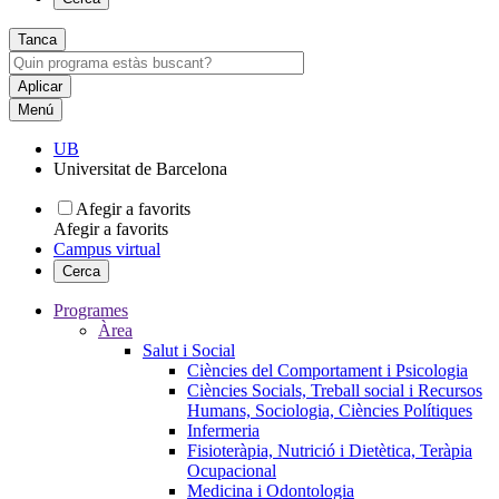
Tanca
Menú
UB
Universitat de Barcelona
Afegir a favorits
Afegir a favorits
Campus virtual
Cerca
Programes
Àrea
Salut i Social
Ciències del Comportament i Psicologia
Ciències Socials, Treball social i Recursos
Humans, Sociologia, Ciències Polítiques
Infermeria
Fisioteràpia, Nutrició i Dietètica, Teràpia
Ocupacional
Medicina i Odontologia