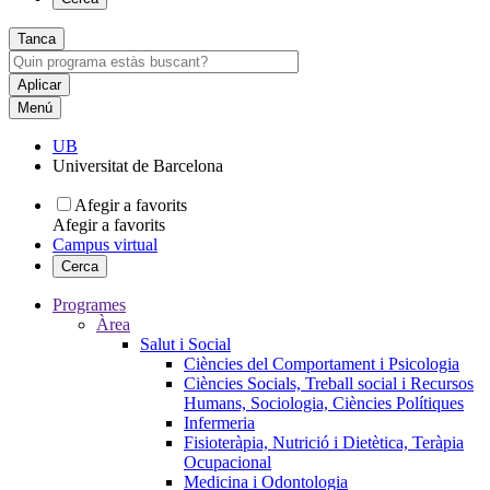
Tanca
Menú
UB
Universitat de Barcelona
Afegir a favorits
Afegir a favorits
Campus virtual
Cerca
Programes
Àrea
Salut i Social
Ciències del Comportament i Psicologia
Ciències Socials, Treball social i Recursos
Humans, Sociologia, Ciències Polítiques
Infermeria
Fisioteràpia, Nutrició i Dietètica, Teràpia
Ocupacional
Medicina i Odontologia