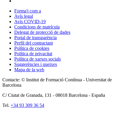
Forma't com a
Avís legal
Avís COVID-19
Condicions de matrícula
Delegat de protecció de dades
Portal de transparència
Perfil del contractant
Política de cookies
Política de privacitat
Política de xarxes socials
Suggerències i queixes
Mapa de la web
Contacte: © Institut de Formació Contínua - Universitat de
Barcelona
C/ Ciutat de Granada, 131 -
08018
Barcelona - España
Tel.
+34 93 309 36 54