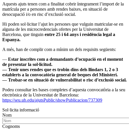
Aquests ajuts tenen com a finalitat cobrir íntegrament l’import de la
matrícula per a persones amb rendes baixes, en situació de
desocupació i/o en risc d’exclusió social.
Hi poden sol·licitar l’ajut les persones que vulguin matricular-se en
alguna de les microcredencials ofertes per la Universitat de
Barcelona, que tinguin
entre 25 i 64 anys i residència legal a
Espanya.
A més, han de complir com a mínim un dels requisits següents:
—
Estar inscrites com a demandants d’ocupació en el moment
de presentar la sol·licitud.
— Tenir unes rendes que es trobin dins dels llindars 1, 2 o 3
establerts a la convocatòria general de beques del Ministeri.
— Trobar-se en situació de vulnerabilitat o risc d’exclusió social.
Podeu consultar les bases completes d’aquesta convocatòria a la seu
electrònica de la Universitat de Barcelona:
https://seu.ub.edu/ajutsPublic/showPublicacion/737309
Sol·licita informació
Nom
Cognoms