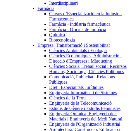
Interdisciplinari
Farmàcia
Cursos d’Especialització en la Industria
Farmacèutica
Farmàcia - Indústria farmacèutica
Farmàcia - Oficina de farmàcia
Química
Biotecnologia
Empresa, Transformació i Sostenibilitat
Ciències Ambientals i Ecologia
Ciències Econòmiques, Administració i
Direcció d'Empreses i Màrqueting
Ciències Socials, Treball social i Recursos
Humans, Sociologia, Ciències Polítiques
Comunicació, Publicitat i Relacions
Públiques
Dret i Especialitats Jurídiques
Enginyeria Informàtica i de Sistemes
Ciències de la Terra
Enginyeria de la Telecomunicació
Estudis de Gènere i Estudis Feministes
Enginyeria Química, Enginyeria dels
Materials i Enginyeria del Medi Natural
Enginyeria de l'Organització Industrial
Arquitectura, Construcció, Edificació i