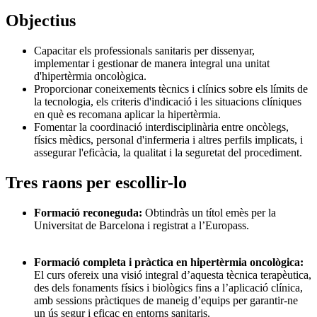
Objectius
Capacitar els professionals sanitaris per dissenyar,
implementar i gestionar de manera integral una unitat
d'hipertèrmia oncològica.
Proporcionar coneixements tècnics i clínics sobre els límits de
la tecnologia, els criteris d'indicació i les situacions clíniques
en què es recomana aplicar la hipertèrmia.
Fomentar la coordinació interdisciplinària entre oncòlegs,
físics mèdics, personal d'infermeria i altres perfils implicats, i
assegurar l'eficàcia, la qualitat i la seguretat del procediment.
Tres raons per escollir-lo
Formació reconeguda:
Obtindràs un títol emès per la
Universitat de Barcelona i registrat a l’Europass.
Formació completa i pràctica en hipertèrmia oncològica:
El curs ofereix una visió integral d’aquesta tècnica terapèutica,
des dels fonaments físics i biològics fins a l’aplicació clínica,
amb sessions pràctiques de maneig d’equips per garantir-ne
un ús segur i eficaç en entorns sanitaris.