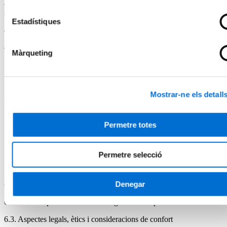
4.1. Casos pràctics en tumors superficials (melanoma, mama i
sarcomes)
Estadístiques
4.2. Casos pràctics en tumors profunds (recte, coll d’úter i pròstata)
4.3. Discussió de casos clínics multidisciplinaris
Màrqueting
5. Control de qualitat i gestió tècnica
Mostrar-ne els detall
5.1. Protocols de verificació i manteniment d’equips
5.2. QA físic i clínic: responsabilitats compartides
Permetre totes
5.3. Tractament de dades i traçabilitat
Permetre selecció
6. Comunicació, ètica i rol dels professionals
Denegar
6.1. Consentiment informat i comunicació empàtica
6.2. Rol dels professionals en el seguiment del pacient
6.3. Aspectes legals, ètics i consideracions de confort