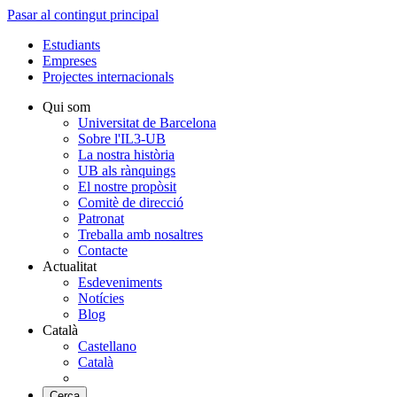
Pasar al contingut principal
Estudiants
Empreses
Projectes internacionals
Qui som
Universitat de Barcelona
Sobre l'IL3-UB
La nostra història
UB als rànquings
El nostre propòsit
Comitè de direcció
Patronat
Treballa amb nosaltres
Contacte
Actualitat
Esdeveniments
Notícies
Blog
Català
Castellano
Català
Cerca