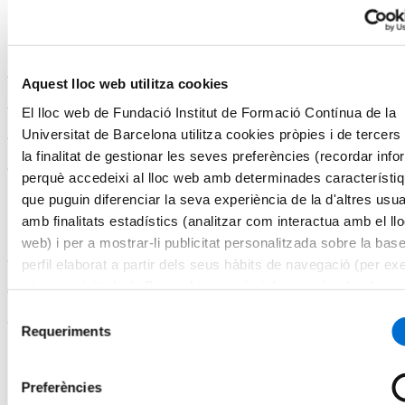
1.3 Revisió de l’evidència científica i guies clíniques
2. Tecnologies i sistemes d’aplicació
Aquest lloc web utilitza cookies
2.1 Principis de generació de calor: RF, microones i ultrasons
El lloc web de Fundació Institut de Formació Contínua de la
Universitat de Barcelona utilitza cookies pròpies i de tercer
2.2 Sistemes d’hipertèrmia superficial, profunda i intracavitària
la finalitat de gestionar les seves preferències (recordar inf
2.3 Selecció de dispositius segons la localització tumoral
perquè accedeixi al lloc web amb determinades característi
que puguin diferenciar la seva experiència de la d'altres usua
amb finalitats estadístics (analitzar com interactua amb el ll
Planificació i execució del tractament
web) i per a mostrar-li publicitat personalitzada sobre la bas
3.1. Criteris de selecció de pacients i indicacions
perfil elaborat a partir dels seus hàbits de navegació (per ex
pàgines visitades). Per a obtenir més informació sobre les c
3.2. Preparació del pacient, col·locació de sondes i refrigeració
pot consultar la
Política de cookies
del lloc web.
Selecció
3.3. Monitoratge de temperatura i seguretat del tractament
Requeriments
de
consentiment
Aplicació clínica per localitzacions
Preferències