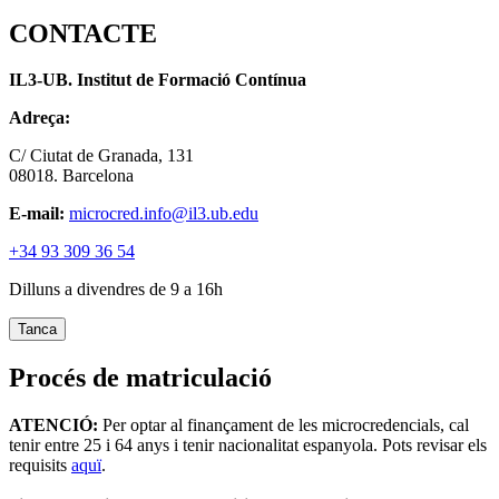
CONTACTE
IL3-UB. Institut de Formació Contínua
Adreça:
C/ Ciutat de Granada, 131
08018. Barcelona
E-mail:
microcred.info@il3.ub.edu
+34 93 309 36 54
Dilluns a divendres de 9 a 16h
Tanca
Procés de matriculació
ATENCIÓ:
Per optar al finançament de les microcredencials, cal
tenir entre 25 i 64 anys i tenir nacionalitat espanyola. Pots revisar els
requisits
aquï
.