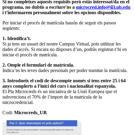
Si no compleixes aquests requisits però estàs interessat/da en el
programa, no dubtis a escriure'ns a
microcred.info@il3.ub.edu
i t'informarem personalment sobre les opcions disponibles.
Per iniciar el procés de matrícula hauràs de seguir els passos
següents:
1. Identifica’t.
Si ja tens un usuari del nostre Campus Virtual, pots utilitzar les
dades d’accés. Si encara no disposes d’un, podràs registrar-t’hi en
iniciar el procés de matrícula.
2. Omple el formulari de matrícula.
Indica’ns les teves dades personals per poder tramitar la matrícula.
3. Introdueix el codi de descompte només si tens entre 25 i 64
anys complerts a l’inici del curs i nacionalitat espanyola.
El Pla Microcreds és un iniciativa de la Unió Europea que et
subvenciona el 70% de l’import de la matricula de la
microcredencial.
Codi:
Microcreds_UB