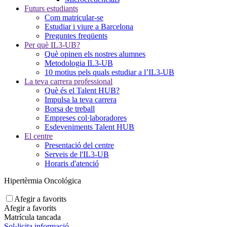
Futurs estudiants
Com matricular-se
Estudiar i viure a Barcelona
Preguntes freqüents
Per què IL3-UB?
Què opinen els nostres alumnes
Metodologia IL3-UB
10 motius pels quals estudiar a l’IL3-UB
La teva carrera professional
Què és el Talent HUB?
Impulsa la teva carrera
Borsa de treball
Empreses col·laboradores
Esdeveniments Talent HUB
El centre
Presentació del centre
Serveis de l'IL3-UB
Horaris d'atenció
Hipertèrmia Oncológica
Afegir a favorits
Afegir a favorits
Matrícula tancada
Sol·licita informació