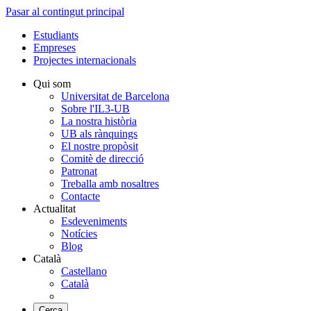
Pasar al contingut principal
Estudiants
Empreses
Projectes internacionals
Qui som
Universitat de Barcelona
Sobre l'IL3-UB
La nostra història
UB als rànquings
El nostre propòsit
Comitè de direcció
Patronat
Treballa amb nosaltres
Contacte
Actualitat
Esdeveniments
Notícies
Blog
Català
Castellano
Català
Cerca