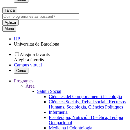
Tanca
Menú
UB
Universitat de Barcelona
Afegir a favorits
Afegir a favorits
Campus virtual
Cerca
Programes
Àrea
Salut i Social
Ciències del Comportament i Psicologia
Ciències Socials, Treball social i Recursos
Humans, Sociologia, Ciències Polítiques
Infermeria
Fisioteràpia, Nutrició i Dietètica, Teràpia
Ocupacional
Medicina i Odontologia