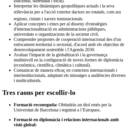
(nacional, subestatal i local).
Interpretar les dinàmiques geopolítiques actuals i la seva
rellevància per a l'acció exterior dactors no estatals, com ara
regions, ciutats i xarxes transnacionals.
Aplicar conceptes i eines per al disseny d'estratègies
d'internacionalització en administracions públiques,
universitats o organitzacions de la societat civil.
Comprendre propostes de cooperació internacional des d'un
enfocament territorial o sectorial, d'acord amb els objectius de
desenvolupament sostenible i l'Agenda 2030.
Avaluar l'impacte de la globalització i la governança
multinivell en la configuració de noves formes de diplomàcia
(econòmica, científica, climàtica i cultural).
Comunicar de manera eficaç en contextos internacionals i
interinstitucionals, adaptant els missatges a audiències diverses
i multiculturals.
Tres raons per escollir-lo
Formació reconeguda:
Obtindràs un títol emès per la
Universitat de Barcelona i registrat a l’Europass.
Formació en diplomàcia i relacions internacionals amb
visió global: