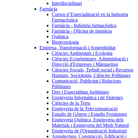
Interdisciplinari
Farmàcia
Cursos d’Especialització en la Industria
Farmacèutica
Farmàcia - Indústria farmacèutica
Farmàcia - Oficina de farmàcia
Química
Biotecnologia
Empresa, Transformació i Sostenibilitat
Ciències Ambientals i Ecologia
Ciències Econòmiques, Administració i
Direcció d'Empreses i Màrqueting
Ciències Socials, Treball social i Recursos
Humans, Sociologia, Ciències Polítiques
Comunicació, Publicitat i Relacions
Públiques
Dret i Especialitats Jurídiques
Enginyeria Informàtica i de Sistemes
Ciències de la Terra
Enginyeria de la Telecomunicació
Estudis de Gènere i Estudis Feministes
Enginyeria Química, Enginyeria dels
Materials i Enginyeria del Medi Natural
Enginyeria de l'Organització Industrial
Arquitectura, Construcció, Edificació i