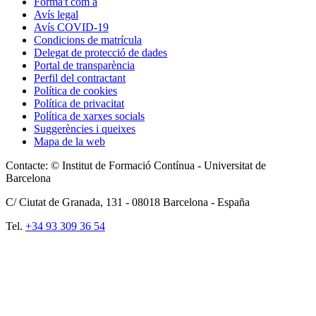
Forma't com a
Avís legal
Avís COVID-19
Condicions de matrícula
Delegat de protecció de dades
Portal de transparència
Perfil del contractant
Política de cookies
Política de privacitat
Política de xarxes socials
Suggerències i queixes
Mapa de la web
Contacte: © Institut de Formació Contínua - Universitat de
Barcelona
C/ Ciutat de Granada, 131 -
08018
Barcelona - España
Tel.
+34 93 309 36 54