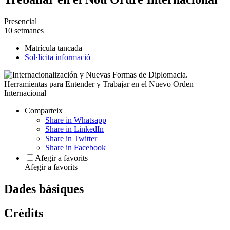
Presencial
10 setmanes
Matrícula tancada
Sol·licita informació
Comparteix
Share in Whatsapp
Share in LinkedIn
Share in Twitter
Share in Facebook
Afegir a favorits
Afegir a favorits
Dades bàsiques
Crèdits