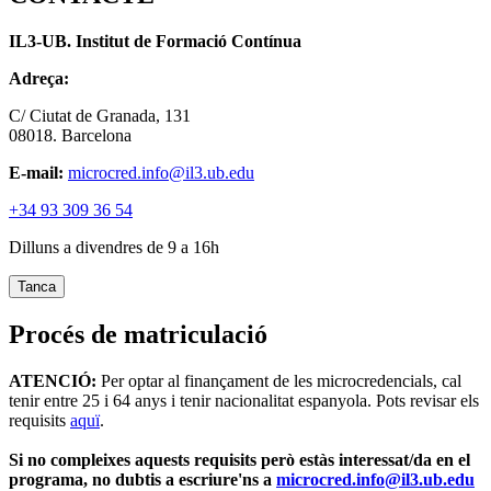
IL3-UB. Institut de Formació Contínua
Adreça:
C/ Ciutat de Granada, 131
08018. Barcelona
E-mail:
microcred.info@il3.ub.edu
+34 93 309 36 54
Dilluns a divendres de 9 a 16h
Tanca
Procés de matriculació
ATENCIÓ:
Per optar al finançament de les microcredencials, cal
tenir entre 25 i 64 anys i tenir nacionalitat espanyola. Pots revisar els
requisits
aquï
.
Si no compleixes aquests requisits però estàs interessat/da en el
programa, no dubtis a escriure'ns a
microcred.info@il3.ub.edu