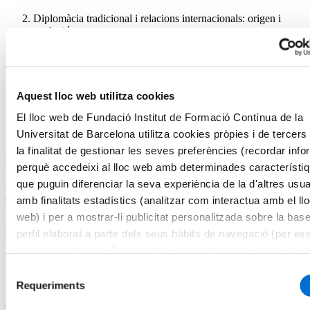
Diplomàcia tradicional i relacions internacionals: origen i
evolució
2.1. Estudi de cas 1: Els afers exteriors del Regne d’Espanya
(internacional i UE)
Aquest lloc web utilitza cookies
Acció internacional i globalització: de l’internacional al
El lloc web de Fundació Institut de Formació Contínua de la
transnacional
Universitat de Barcelona utilitza cookies pròpies i de tercer
3.1. Estudi de cas 2: Paradiplomàcia i acció exterior dels ens
la finalitat de gestionar les seves preferències (recordar inf
subestatals
perquè accedeixi al lloc web amb determinades característi
que puguin diferenciar la seva experiència de la d'altres usua
3.2. Estudi de cas 3: Diplomàcia de ciutat i internacionalització dels
ens locals
amb finalitats estadístics (analitzar com interactua amb el ll
web) i per a mostrar-li publicitat personalitzada sobre la bas
3.3. Estudi de cas 4: Cooperació descentralitzada i desenvolupament
perfil elaborat a partir dels seus hàbits de navegació (per ex
sostenible
pàgines visitades). Per a obtenir més informació sobre les c
pot consultar la
Política de cookies
del lloc web.
Selecció
Noves formes de diplomàcia i internacionalització
Requeriments
de
consentiment
4.1. Diplomàcia econòmica