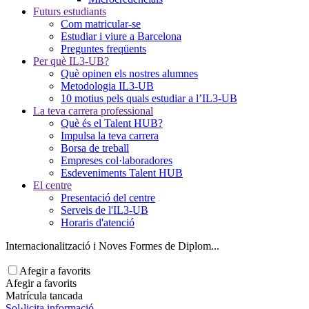
Futurs estudiants
Com matricular-se
Estudiar i viure a Barcelona
Preguntes freqüents
Per què IL3-UB?
Què opinen els nostres alumnes
Metodologia IL3-UB
10 motius pels quals estudiar a l’IL3-UB
La teva carrera professional
Què és el Talent HUB?
Impulsa la teva carrera
Borsa de treball
Empreses col·laboradores
Esdeveniments Talent HUB
El centre
Presentació del centre
Serveis de l'IL3-UB
Horaris d'atenció
Internacionalització i Noves Formes de Diplom...
Afegir a favorits
Afegir a favorits
Matrícula tancada
Sol·licita informació