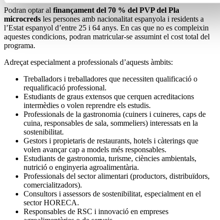
Podran optar al
finançament del 70 % del PVP del Pla
microcreds
les persones amb nacionalitat espanyola i residents a
l’Estat espanyol d’entre 25 i 64 anys. En cas que no es compleixin
aquestes condicions, podran matricular-se assumint el cost total del
programa.
Adreçat especialment a professionals d’aquests àmbits:
Treballadors i treballadores que necessiten qualificació o
requalificació professional.
Estudiants de graus extensos que cerquen acreditacions
intermèdies o volen reprendre els estudis.
Professionals de la gastronomia (cuiners i cuineres, caps de
cuina, responsables de sala, sommeliers) interessats en la
sostenibilitat.
Gestors i propietaris de restaurants, hotels i càterings que
volen avançar cap a models més responsables.
Estudiants de gastronomia, turisme, ciències ambientals,
nutrició o enginyeria agroalimentària.
Professionals del sector alimentari (productors, distribuïdors,
comercialitzadors).
Consultors i assessors de sostenibilitat, especialment en el
sector HORECA.
Responsables de RSC i innovació en empreses