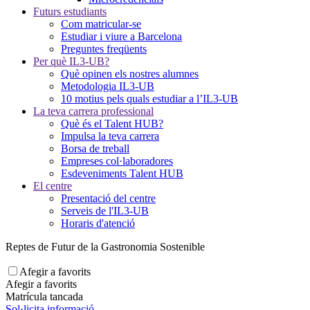
Futurs estudiants
Com matricular-se
Estudiar i viure a Barcelona
Preguntes freqüents
Per què IL3-UB?
Què opinen els nostres alumnes
Metodologia IL3-UB
10 motius pels quals estudiar a l’IL3-UB
La teva carrera professional
Què és el Talent HUB?
Impulsa la teva carrera
Borsa de treball
Empreses col·laboradores
Esdeveniments Talent HUB
El centre
Presentació del centre
Serveis de l'IL3-UB
Horaris d'atenció
Reptes de Futur de la Gastronomia Sostenible
Afegir a favorits
Afegir a favorits
Matrícula tancada
Sol·licita informació