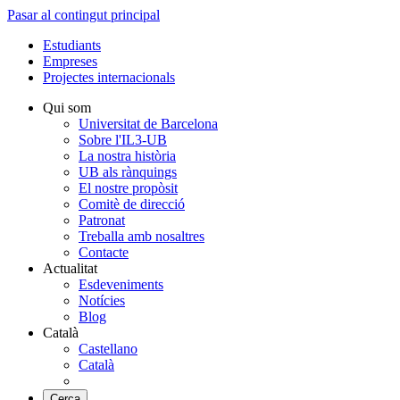
Pasar al contingut principal
Estudiants
Empreses
Projectes internacionals
Qui som
Universitat de Barcelona
Sobre l'IL3-UB
La nostra història
UB als rànquings
El nostre propòsit
Comitè de direcció
Patronat
Treballa amb nosaltres
Contacte
Actualitat
Esdeveniments
Notícies
Blog
Català
Castellano
Català
Cerca