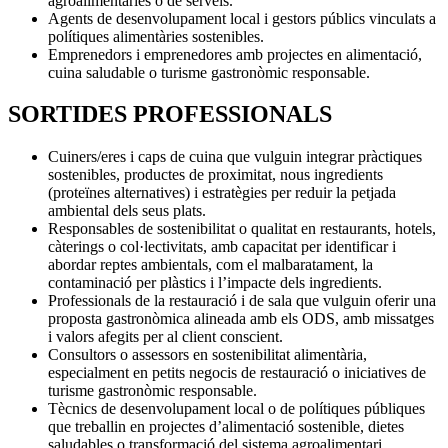
agroalimentàries o de serveis.
Agents de desenvolupament local i gestors públics vinculats a
polítiques alimentàries sostenibles.
Emprenedors i emprenedores amb projectes en alimentació,
cuina saludable o turisme gastronòmic responsable.
SORTIDES PROFESSIONALS
Cuiners/eres i caps de cuina que vulguin integrar pràctiques
sostenibles, productes de proximitat, nous ingredients
(proteïnes alternatives) i estratègies per reduir la petjada
ambiental dels seus plats.
Responsables de sostenibilitat o qualitat en restaurants, hotels,
càterings o col·lectivitats, amb capacitat per identificar i
abordar reptes ambientals, com el malbaratament, la
contaminació per plàstics i l’impacte dels ingredients.
Professionals de la restauració i de sala que vulguin oferir una
proposta gastronòmica alineada amb els ODS, amb missatges
i valors afegits per al client conscient.
Consultors o assessors en sostenibilitat alimentària,
especialment en petits negocis de restauració o iniciatives de
turisme gastronòmic responsable.
Tècnics de desenvolupament local o de polítiques públiques
que treballin en projectes d’alimentació sostenible, dietes
saludables o transformació del sistema agroalimentari.