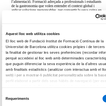
l’alimentació. Formació adreçada a professionals i estudiants
de la gastronomia que volen entendre el context global i
aplicar solucions responsables, per convertir la seva cuina en
una eina per transformar el model alimentari.
Acreditació acadèmica
Aquest lloc web utilitza cookies
Certificat de Microcredencial Universitària per la Universitat de
Barcelona.
El lloc web de Fundació Institut de Formació Contínua de la
Universitat de Barcelona utilitza cookies pròpies i de tercer
Curs propi dissenyat segons les directrius de l’Espai Europeu
d’Educació Superior i equivalent a 3 crèdits ECTS.
la finalitat de gestionar les seves preferències (recordar inf
perquè accedeixi al lloc web amb determinades característi
Programa
que puguin diferenciar la seva experiència de la d'altres usua
amb finalitats estadístics (analitzar com interactua amb el ll
1. ODS vinculats al futur de l’alimentació i la gastronomia
web) i per a mostrar-li publicitat personalitzada sobre la bas
2. Dieta i gastronomia sostenible
perfil elaborat a partir dels seus hàbits de navegació (per ex
pàgines visitades). Per a obtenir més informació sobre les c
3. La dieta planetària
pot consultar la
Política de cookies
del lloc web.
Selecció
4. Biodiversitat i gastronomia
Requeriments
de
5. Gastronomia i reptes futurs: la biodiversitat
consentiment