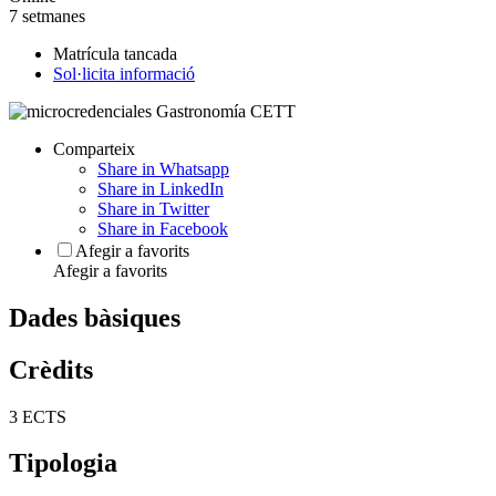
7 setmanes
Matrícula tancada
Sol·licita informació
Comparteix
Share in Whatsapp
Share in LinkedIn
Share in Twitter
Share in Facebook
Afegir a favorits
Afegir a favorits
Dades bàsiques
Crèdits
3 ECTS
Tipologia