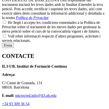
UNIVERSITAT DE BARCELONA com responsable del
tractament tractarà les teves dades amb la finalitat d'atendre la teva
petició. Pots accedir, rectificar i suprimir les teves dades, així com
exercir altres drets consultant la informació addicional y detallada a
la nostra
Política de Privacitat
He llegit i accepto les condicions esmentades a la Política de
Privacitat sobre el tractament de les meves dades per gestionar la
meva petició sobre el curs de la convocatòria vigent i de futures.
Vull rebre informació respecte d’altres programes, activitats i
serveis relacionats.
CONTACTE
IL3-UB. Institut de Formació Contínua
Adreça:
C/ Ciutat de Granada, 131
08018. Barcelona
E-mail:
microcred.info@il3.ub.edu
+34 93 309 36 54