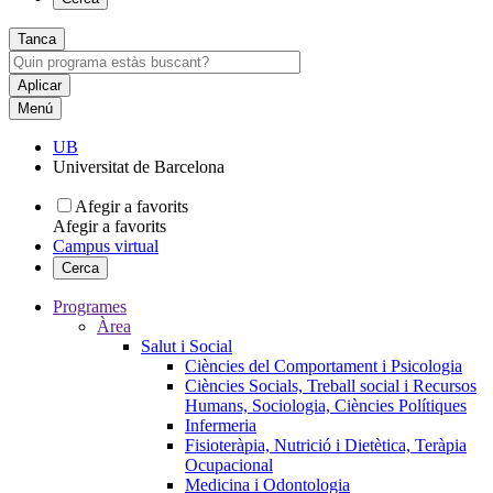
Tanca
Menú
UB
Universitat de Barcelona
Afegir a favorits
Afegir a favorits
Campus virtual
Cerca
Programes
Àrea
Salut i Social
Ciències del Comportament i Psicologia
Ciències Socials, Treball social i Recursos
Humans, Sociologia, Ciències Polítiques
Infermeria
Fisioteràpia, Nutrició i Dietètica, Teràpia
Ocupacional
Medicina i Odontologia