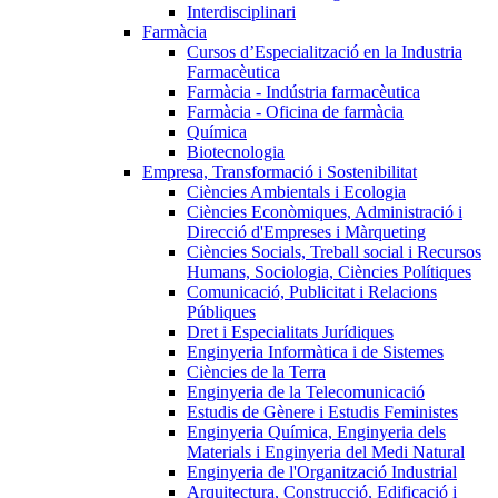
Interdisciplinari
Farmàcia
Cursos d’Especialització en la Industria
Farmacèutica
Farmàcia - Indústria farmacèutica
Farmàcia - Oficina de farmàcia
Química
Biotecnologia
Empresa, Transformació i Sostenibilitat
Ciències Ambientals i Ecologia
Ciències Econòmiques, Administració i
Direcció d'Empreses i Màrqueting
Ciències Socials, Treball social i Recursos
Humans, Sociologia, Ciències Polítiques
Comunicació, Publicitat i Relacions
Públiques
Dret i Especialitats Jurídiques
Enginyeria Informàtica i de Sistemes
Ciències de la Terra
Enginyeria de la Telecomunicació
Estudis de Gènere i Estudis Feministes
Enginyeria Química, Enginyeria dels
Materials i Enginyeria del Medi Natural
Enginyeria de l'Organització Industrial
Arquitectura, Construcció, Edificació i