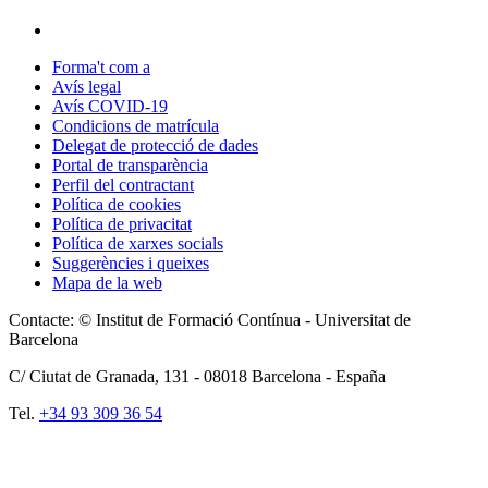
Forma't com a
Avís legal
Avís COVID-19
Condicions de matrícula
Delegat de protecció de dades
Portal de transparència
Perfil del contractant
Política de cookies
Política de privacitat
Política de xarxes socials
Suggerències i queixes
Mapa de la web
Contacte: © Institut de Formació Contínua - Universitat de
Barcelona
C/ Ciutat de Granada, 131 -
08018
Barcelona - España
Tel.
+34 93 309 36 54