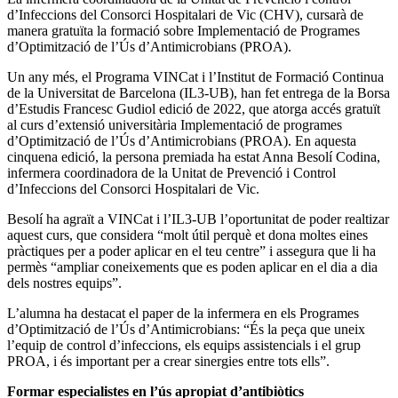
d’Infeccions del Consorci Hospitalari de Vic (CHV), cursarà de
manera gratuïta la formació sobre Implementació de Programes
d’Optimització de l’Ús d’Antimicrobians (PROA).
Un any més, el Programa VINCat i l’Institut de Formació Continua
de la Universitat de Barcelona (IL3-UB), han fet entrega de la Borsa
d’Estudis Francesc Gudiol edició de 2022, que atorga accés gratuït
al curs d’extensió universitària Implementació de programes
d’Optimització de l’Ús d’Antimicrobians (PROA). En aquesta
cinquena edició, la persona premiada ha estat Anna Besolí Codina,
infermera coordinadora de la Unitat de Prevenció i Control
d’Infeccions del Consorci Hospitalari de Vic.
Besolí ha agraït a VINCat i l’IL3-UB l’oportunitat de poder realtizar
aquest curs, que considera “molt útil perquè et dona moltes eines
pràctiques per a poder aplicar en el teu centre” i assegura que li ha
permès “ampliar coneixements que es poden aplicar en el dia a dia
dels nostres equips”.
L’alumna ha destacat el paper de la infermera en els Programes
d’Optimització de l’Ús d’Antimicrobians: “És la peça que uneix
l’equip de control d’infeccions, els equips assistencials i el grup
PROA, i és important per a crear sinergies entre tots ells”.
Formar especialistes en l’ús apropiat d’antibiòtics