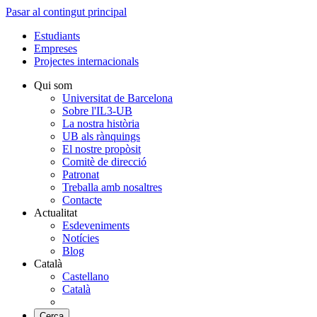
Pasar al contingut principal
Estudiants
Empreses
Projectes internacionals
Qui som
Universitat de Barcelona
Sobre l'IL3-UB
La nostra història
UB als rànquings
El nostre propòsit
Comitè de direcció
Patronat
Treballa amb nosaltres
Contacte
Actualitat
Esdeveniments
Notícies
Blog
Català
Castellano
Català
Cerca