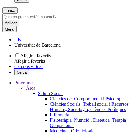
Tanca
Menú
UB
Universitat de Barcelona
Afegir a favorits
Afegir a favorits
Campus virtual
Cerca
Programes
Àrea
Salut i Social
Ciències del Comportament i Psicologia
Ciències Socials, Treball social i Recursos
Humans, Sociologia, Ciències Polítiques
Infermeria
Fisioteràpia, Nutrició i Dietètica, Teràpia
Ocupacional
Medicina i Odontologia