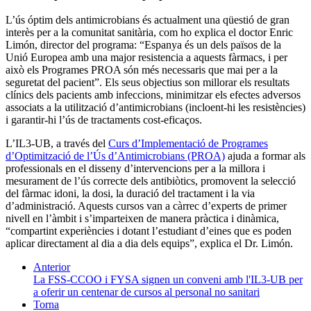
L’ús óptim dels antimicrobians és actualment una qüestió de gran
interès per a la comunitat sanitària, com ho explica el doctor Enric
Limón, director del programa: “Espanya és un dels països de la
Unió Europea amb una major resistencia a aquests fàrmacs, i per
això els Programes PROA són més necessaris que mai per a la
seguretat del pacient”. Els seus objectius son millorar els resultats
clínics dels pacients amb infeccions, minimitzar els efectes adversos
associats a la utilització d’antimicrobians (incloent-hi les resistències)
i garantir-hi l’ús de tractaments cost-eficaços.
L’IL3-UB, a través del
Curs d’Implementació de Programes
d’Optimització de l’Ús d’Antimicrobians (PROA)
ajuda a formar als
professionals en el disseny d’intervencions per a la millora i
mesurament de l’ús correcte dels antibiòtics, promovent la selecció
del fàrmac idoni, la dosi, la duració del tractament i la via
d’administració. Aquests cursos van a càrrec d’experts de primer
nivell en l’àmbit i s’imparteixen de manera pràctica i dinàmica,
“compartint experiències i dotant l’estudiant d’eines que es poden
aplicar directament al dia a dia dels equips”, explica el Dr. Limón.
Anterior
La FSS-CCOO i FYSA signen un conveni amb l'IL3-UB per
a oferir un centenar de cursos al personal no sanitari
Torna