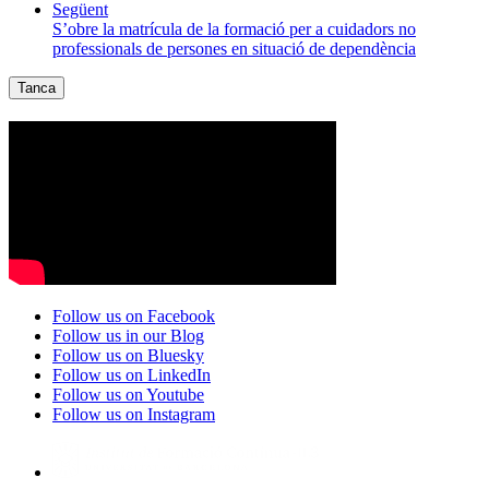
Següent
S’obre la matrícula de la formació per a cuidadors no
professionals de persones en situació de dependència
Tanca
Follow us on Facebook
Follow us in our Blog
Follow us on Bluesky
Follow us on LinkedIn
Follow us on Youtube
Follow us on Instagram