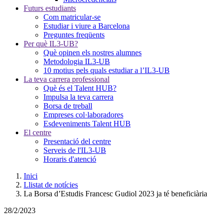
Futurs estudiants
Com matricular-se
Estudiar i viure a Barcelona
Preguntes freqüents
Per què IL3-UB?
Què opinen els nostres alumnes
Metodologia IL3-UB
10 motius pels quals estudiar a l’IL3-UB
La teva carrera professional
Què és el Talent HUB?
Impulsa la teva carrera
Borsa de treball
Empreses col·laboradores
Esdeveniments Talent HUB
El centre
Presentació del centre
Serveis de l'IL3-UB
Horaris d'atenció
Inici
Llistat de notícies
La Borsa d’Estudis Francesc Gudiol 2023 ja té beneficiària
28/2/2023