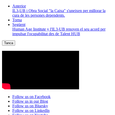
Anterior
IL3-UB i Obra Social "la Caixa" s'uneixen per millorar la
cura de les persones dependents.
Torna
Següent
Human Age Institute y l'IL3-UB renoven el seu acord per
impulsar l'ocupabilitat des de Talent HUB
Tanca
Follow us on Facebook
Follow us in our Blog
Follow us on Bluesky
Follow us on LinkedIn