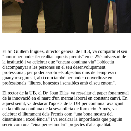
El Sr. Guillem Íñiguez, director general de l'IL3, va compartir el seu
“honor per poder fer realitat aquests premis” en el 25è aniversari de
la institució i va celebrar que “encara continua viu” l'objectiu
d'acompanyar a les persones en el seu desenvolupament
professional, per poder assolir els objectius dins de l'empresa i
guanyar seguretat, així com també per poder convertir-se en
professionals “lliures, honestos i sensibles amb el seu entorn”.
El rector de la UB, el Dr. Joan Elías, va ressaltar el paper fonamental
de la innovació en el marc d'un mercat laboral en constant canvi. En
aquest sentit, va destacar l'aposta de la UB per continuar avançant
en la millora contínua de la seva oferta de formació. A més, va
celebrar el lliurament dels Premis com “una bona mostra del
dinamisme i excel·lència” i va recalcar la importància que puguin
servir com una “eina per estimular” projectes d'alta qualitat.