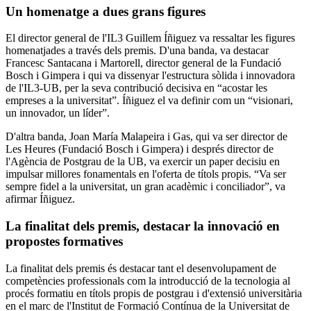
Un homenatge a dues grans figures
El director general de l'IL3 Guillem Íñiguez va ressaltar les figures
homenatjades a través dels premis. D'una banda, va destacar
Francesc Santacana i Martorell, director general de la Fundació
Bosch i Gimpera i qui va dissenyar l'estructura sòlida i innovadora
de l'IL3-UB, per la seva contribució decisiva en “acostar les
empreses a la universitat”. Íñiguez el va definir com un “visionari,
un innovador, un líder”.
D'altra banda, Joan María Malapeira i Gas, qui va ser director de
Les Heures (Fundació Bosch i Gimpera) i després director de
l'Agència de Postgrau de la UB, va exercir un paper decisiu en
impulsar millores fonamentals en l'oferta de títols propis. “Va ser
sempre fidel a la universitat, un gran acadèmic i conciliador”, va
afirmar Íñiguez.
La finalitat dels premis, destacar la innovació en
propostes formatives
La finalitat dels premis és destacar tant el desenvolupament de
competències professionals com la introducció de la tecnologia al
procés formatiu en títols propis de postgrau i d'extensió universitària
en el marc de l'Institut de Formació Contínua de la Universitat de