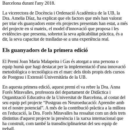
Barcelona durant l'any 2018.
La vicerectora de Docència i Ordenació Acadèmica de la UB, la
Dra. Amelia Díaz, ha explicat que els factors que més han valorat
per triar els guanyadors entre els projectes presentats han estat, a més
del projecte en si mateix, el model d'innovació que proposa i les
evidències que presenta, sobretot la seva aplicabilitat pràctica, és a
dir, la seva capacitat de traslladar-se a una experiència real.
Els guanyadors de la primera edició
El Premi Joan Maria Malapeira i Gas és atorgat a una persona o
equip humà que hagi destacat per la implementació d'una innovació
metodològica o tecnològica en el marc dels títols propis dels cursos
de Postgrau i Extensió Universitària de la UB.
En aquesta primera edició, aquest premi el va rebre la Dra. Anna
Forés Miravalles, professora del departament de Didàctica i
Organització Educativa de la Universitat de Barcelona, al costat del
seu equip pel projecte “Postgrau en Neuroeducació: Aprendre amb
tot el nostre potencial”. A més de la contribució pràctica a la millora
en l'educació, la Dra. Forés Miravalles ha ressaltat com un dels trets
distintius d'aquest projecte la presència i la xarxa internacional que
ha construït, com també la transdisciplinarietat del seu equip de
treball.