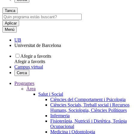
Tanca
Menú
UB
Universitat de Barcelona
Afegir a favorits
Afegir a favorits
Campus virtual
Cerca
Programes
Àrea
Salut i Social
Ciències del Comportament i Psicologia
Ciències Socials, Treball social i Recursos
Humans, Sociologia, Ciències Polítiques
Infermeria
Fisioteràpia, Nutrició i Dietètica, Teràpia
Ocupacional
Medicina i Odontologia