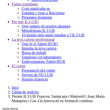
Futurs estudiants
Com matricular-se
Estudiar i viure a Barcelona
Preguntes freqüents
Per què IL3-UB?
Què opinen els nostres alumnes
Metodologia IL3-UB
10 motius pels quals estudiar a l’IL3-UB
La teva carrera professional
Què és el Talent HUB?
Impulsa la teva carrera
Borsa de treball
Empreses col·laboradores
Esdeveniments Talent HUB
El centre
Presentació del centre
Serveis de l'IL3-UB
Horaris d'atenció
Inici
Llistat de notícies
Premis IL3-UB Francesc Santacana i Martorell i Joan María
Malapeira i Gas a la innovació en formació contínua
20/9/2019