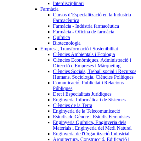
Interdisciplinari
Farmàcia
Cursos d’Especialització en la Industria
Farmacèutica
Farmàcia - Indústria farmacèutica
Farmàcia - Oficina de farmàcia
Química
Biotecnologia
Empresa, Transformació i Sostenibilitat
Ciències Ambientals i Ecologia
Ciències Econòmiques, Administració i
Direcció d'Empreses i Màrqueting
Ciències Socials, Treball social i Recursos
Humans, Sociologia, Ciències Polítiques
Comunicació, Publicitat i Relacions
Públiques
Dret i Especialitats Jurídiques
Enginyeria Informàtica i de Sistemes
Ciències de la Terra
Enginyeria de la Telecomunicació
Estudis de Gènere i Estudis Feministes
Enginyeria Química, Enginyeria dels
Materials i Enginyeria del Medi Natural
Enginyeria de l'Organització Industrial
Arquitectura, Construcció, Edificació i