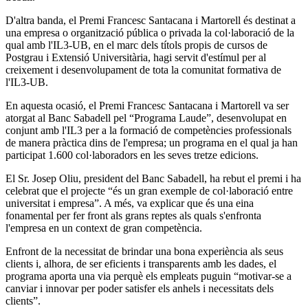
D'altra banda, el Premi Francesc Santacana i Martorell és destinat a
una empresa o organització pública o privada la col·laboració de la
qual amb l'IL3-UB, en el marc dels títols propis de cursos de
Postgrau i Extensió Universitària, hagi servit d'estímul per al
creixement i desenvolupament de tota la comunitat formativa de
l'IL3-UB.
En aquesta ocasió, el Premi Francesc Santacana i Martorell va ser
atorgat al Banc Sabadell pel “Programa Laude”, desenvolupat en
conjunt amb l'IL3 per a la formació de competències professionals
de manera pràctica dins de l'empresa; un programa en el qual ja han
participat 1.600 col·laboradors en les seves tretze edicions.
El Sr. Josep Oliu, president del Banc Sabadell, ha rebut el premi i ha
celebrat que el projecte “és un gran exemple de col·laboració entre
universitat i empresa”. A més, va explicar que és una eina
fonamental per fer front als grans reptes als quals s'enfronta
l'empresa en un context de gran competència.
Enfront de la necessitat de brindar una bona experiència als seus
clients i, alhora, de ser eficients i transparents amb les dades, el
programa aporta una via perquè els empleats puguin “motivar-se a
canviar i innovar per poder satisfer els anhels i necessitats dels
clients”.