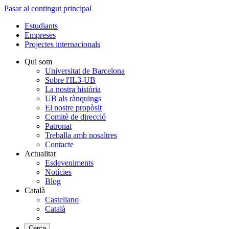
Pasar al contingut principal
Estudiants
Empreses
Projectes internacionals
Qui som
Universitat de Barcelona
Sobre l'IL3-UB
La nostra història
UB als rànquings
El nostre propòsit
Comitè de direcció
Patronat
Treballa amb nosaltres
Contacte
Actualitat
Esdeveniments
Notícies
Blog
Català
Castellano
Català
Cerca