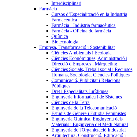
Interdisciplinari
Farmàcia
Cursos d’Especialització en la Industria
Farmacèutica
Farmàcia - Indústria farmacèutica
Farmàcia - Oficina de farmàcia
Química
Biotecnologia
Empresa, Transformació i Sostenibilitat
Ciències Ambientals i Ecologia
Ciències Econòmiques, Administració i
Direcció d'Empreses i Màrqueting
Ciències Socials, Treball social i Recursos
Humans, Sociologia, Ciències Polítiques
Comunicació, Publicitat i Relacions
Públiques
Dret i Especialitats Jurídiques
Enginyeria Informàtica i de Sistemes
Ciències de la Terra
Enginyeria de la Telecomunicació
Estudis de Gènere i Estudis Feministes
Enginyeria Química, Enginyeria dels
Materials i Enginyeria del Medi Natural
Enginyeria de l'Organització Industrial
Arquitectura, Construcció, Edificació i