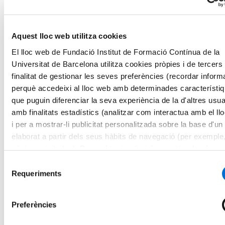
Cursos
Salut i Social
Farmàcia
Empresa, Transformació i Sostenibilitat
Aquest lloc web utilitza cookies
Educació i Cultura
El lloc web de Fundació Institut de Formació Contínua de la
Activitat Física i Ciències de l'Esport
Microcredencials
Universitat de Barcelona utilitza cookies pròpies i de tercers
Futurs estudiants
finalitat de gestionar les seves preferències (recordar inform
Com matricular-se
perquè accedeixi al lloc web amb determinades característi
Estudiar i viure a Barcelona
Preguntes freqüents
que puguin diferenciar la seva experiència de la d'altres usua
Per què IL3-UB?
amb finalitats estadístics (analitzar com interactua amb el ll
Què opinen els nostres alumnes
i per a mostrar-li publicitat personalitzada sobre la base d'un 
Metodologia IL3-UB
10 motius pels quals estudiar a l’IL3-UB
elaborat a partir dels seus hàbits de navegació (per exemple
La teva carrera professional
pàgines visitades). Per a obtenir més informació sobre les c
Què és el Talent HUB?
pot consultar la
Política de cookies
del lloc web.
Impulsa la teva carrera
Selecció
Borsa de treball
Requeriments
de
Empreses col·laboradores
consentiment
Esdeveniments Talent HUB
El centre
Preferències
Presentació del centre
Serveis de l'IL3-UB