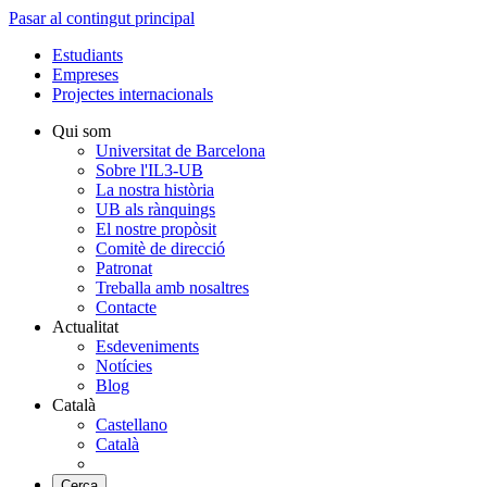
Pasar al contingut principal
Estudiants
Empreses
Projectes internacionals
Qui som
Universitat de Barcelona
Sobre l'IL3-UB
La nostra història
UB als rànquings
El nostre propòsit
Comitè de direcció
Patronat
Treballa amb nosaltres
Contacte
Actualitat
Esdeveniments
Notícies
Blog
Català
Castellano
Català
Cerca