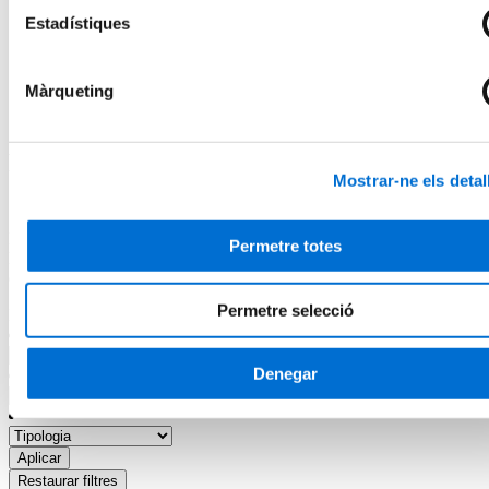
Horaris d'atenció
Estadístiques
Inici
Programes en Història de l'Art i de l'Expressió Artística i
Belles Arts
Màrqueting
Programes Online en Història de l'Art i de l'Expressió
Artística i Belles Arts
Programes Online en Història de l'Art i
Mostrar-ne els detal
de l'Expressió Artística i Belles Arts
Descobreix la nostra formació online en Història de l'Art i de
Permetre totes
l'Expressió Artística i Belles Arts. La millor manera de fer un pas
endavant en la teva carrera professional.
Permetre selecció
Filtres
Denegar