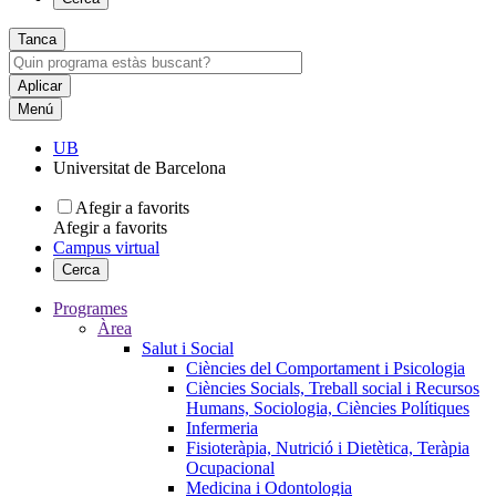
Tanca
Menú
UB
Universitat de Barcelona
Afegir a favorits
Afegir a favorits
Campus virtual
Cerca
Programes
Àrea
Salut i Social
Ciències del Comportament i Psicologia
Ciències Socials, Treball social i Recursos
Humans, Sociologia, Ciències Polítiques
Infermeria
Fisioteràpia, Nutrició i Dietètica, Teràpia
Ocupacional
Medicina i Odontologia