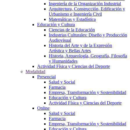
Ingeniería de la Organización Industrial
Arquitectura, Construcción, Edificación y
Urbanismo e Ingeniería Civil
Matemáticas y Estadística
Educación y Cultura
Ciencias de la Educación
Industrias Culturales: Diseño y Producción
Audiovisual
Historia del Arte y de la Expresión
Artística y Bellas Artes
Historia, Arqueología, Geografía, Filosofía
y Humanidades
Actividad Física y Ciencias del Deporte
Modalidad
Presencial
Salud y Social
Farmacia
Empresa, Transformación y Sostenibilidad
Educación y Cultura
Actividad Física y Ciencias del Deporte
Online
Salud y Social
Farmacia
Empresa, Transformación y Sostenibilidad
Educación y Cultura