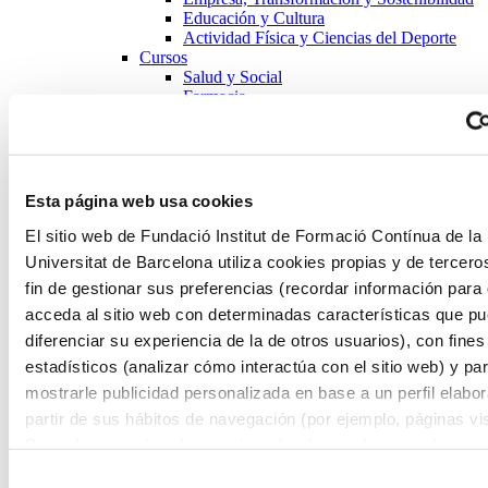
Educación y Cultura
Actividad Física y Ciencias del Deporte
Cursos
Salud y Social
Farmacia
Empresa, Transformación y Sostenibilidad
Educación y Cultura
Actividad Física y Ciencias del Deporte
Microcredenciales
Futuros estudiantes
Esta página web usa cookies
Cómo matricularse
Estudiar y vivir en Barcelona
El sitio web de Fundació Institut de Formació Contínua de la
Preguntas frecuentes
Universitat de Barcelona utiliza cookies propias y de tercero
¿Por qué IL3-UB?
fin de gestionar sus preferencias (recordar información para
Qué opinan nuestros alumnos
Metodología IL3-UB
acceda al sitio web con determinadas características que p
10 motivos por los que estudiar en IL3-UB
diferenciar su experiencia de la de otros usuarios), con fines
Tu carrera profesional
estadísticos (analizar cómo interactúa con el sitio web) y pa
¿Qué es Talent HUB?
Impulsa tu carrera
mostrarle publicidad personalizada en base a un perfil elabo
Bolsa de trabajo
partir de sus hábitos de navegación (por ejemplo, páginas vis
Empresas colaboradoras
Para obtener más información sobre las cookies puede consu
Eventos Talent HUB
El centro
Política de cookies
del sitio web.
Selección